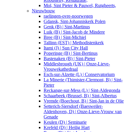
Robustelly, Restauratie,
Mol, Sint Pieter & Pauwel, Rutgheerts,
Nieuwbouw
raelingen-ovre-noorwegen
Gdansk, Sint-Johanniskerk Polen
Genk (B) | Sint-Martinus
Luik (B) | Sint-Jacob de Mindere
Bree (B) | Sint-Michiel
Tallinn (EST) | Methodistenkerk
Itami (J) | Sun City Hall
Poperinge (B) | Sint-Bertinus
Bastenaken (B) | Sint-Pieter
Middlesbrough (UK) | Onze-Lieve-
Vrouwekathedraal
Esch-sur-Alzette (L) | Conservatorium
La Minerie (Thimister-Clermont, B) | Sint-
Pieter
Reckange-sur-Mess (L) | Sint-Aldegonda
Schaarbeek (Brussel, B) | Sint-Albertus
Vremde (Boechout, B) | Sint-Jan in de Olie
Setterich-Siersdorf (Baesweiler-
Aldenhoven, D) | Onze-Lieve-Vrouw van
Genade
Keulen (D) | Seminarie
Krefeld (D) | Heilig Hart