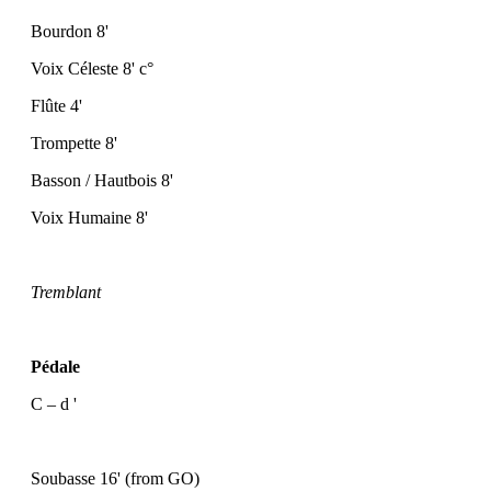
Bourdon 8'
Voix Céleste 8' c°
Flûte 4'
Trompette 8'
Basson / Hautbois 8'
Voix Humaine 8'
Tremblant
Pédale
C – d '
Soubasse 16' (from GO)