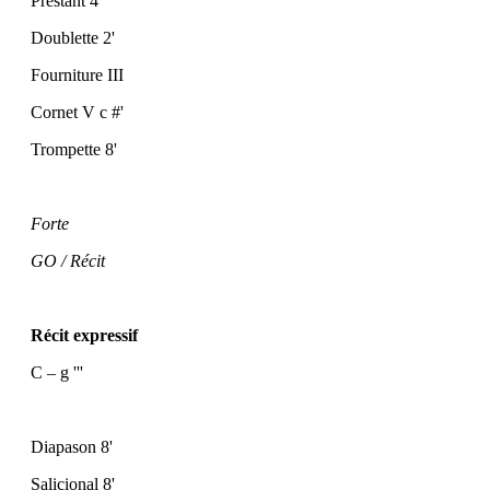
Prestant 4'
Doublette 2'
Fourniture III
Cornet V c #'
Trompette 8'
Forte
GO / Récit
Récit expressif
C – g '''
Diapason 8'
Salicional 8'