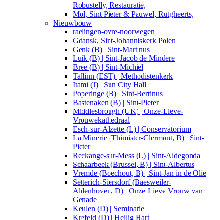
Robustelly, Restauratie,
Mol, Sint Pieter & Pauwel, Rutgheerts,
Nieuwbouw
raelingen-ovre-noorwegen
Gdansk, Sint-Johanniskerk Polen
Genk (B) | Sint-Martinus
Luik (B) | Sint-Jacob de Mindere
Bree (B) | Sint-Michiel
Tallinn (EST) | Methodistenkerk
Itami (J) | Sun City Hall
Poperinge (B) | Sint-Bertinus
Bastenaken (B) | Sint-Pieter
Middlesbrough (UK) | Onze-Lieve-
Vrouwekathedraal
Esch-sur-Alzette (L) | Conservatorium
La Minerie (Thimister-Clermont, B) | Sint-
Pieter
Reckange-sur-Mess (L) | Sint-Aldegonda
Schaarbeek (Brussel, B) | Sint-Albertus
Vremde (Boechout, B) | Sint-Jan in de Olie
Setterich-Siersdorf (Baesweiler-
Aldenhoven, D) | Onze-Lieve-Vrouw van
Genade
Keulen (D) | Seminarie
Krefeld (D) | Heilig Hart