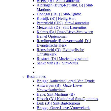
Beerse (B) | Sint-Lambertus
Aldringen (Burg-Reuland, B) | Sint-
Martinus
Donegal (IRL) | Sint-Agatha
Kortrijk (B) | Heilig Hart
Petersfield (UK) | Sint-Laurentius
Merzenich (D) | Sint-Laurentius
Kelmis (B) | Onze-Lieve-Vrouw ten
Hemel Opgenomen
Remlingrade (Radevormwald, D) |
Evangelische Kerk
Remscheid (D) | Evangelische
Christuskerk
Rostock (D) | Muziekhogeschool
Sankt Vith (B) | Sint-Vitus
Restauraties
Brugge, kathedraal, orgel Van Eynde
Antwerpen (B) | Onze-Lieve-
Vrouwekathedraal
Halle, Sint-Martinus (B)
Hasselt (B) | Kathedraal Sint-Quintinus
Luik (B) | Sint-Bartolomeüs
Brugge, Onze-Lieve-Vrouwekerk