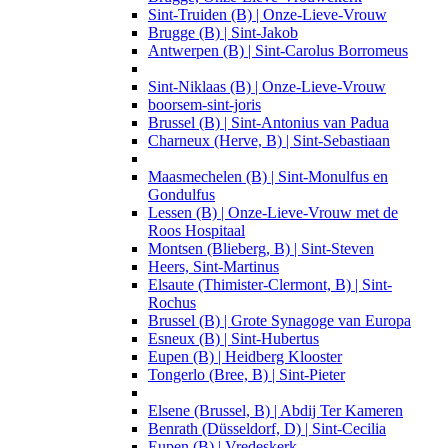
Sint-Truiden (B) | Onze-Lieve-Vrouw
Brugge (B) | Sint-Jakob
Antwerpen (B) | Sint-Carolus Borromeus
Sint-Niklaas (B) | Onze-Lieve-Vrouw
boorsem-sint-joris
Brussel (B) | Sint-Antonius van Padua
Charneux (Herve, B) | Sint-Sebastiaan
Maasmechelen (B) | Sint-Monulfus en
Gondulfus
Lessen (B) | Onze-Lieve-Vrouw met de
Roos Hospitaal
Montsen (Blieberg, B) | Sint-Steven
Heers, Sint-Martinus
Elsaute (Thimister-Clermont, B) | Sint-
Rochus
Brussel (B) | Grote Synagoge van Europa
Esneux (B) | Sint-Hubertus
Eupen (B) | Heidberg Klooster
Tongerlo (Bree, B) | Sint-Pieter
Elsene (Brussel, B) | Abdij Ter Kameren
Benrath (Düsseldorf, D) | Sint-Cecilia
Eupen (B) | Vredeskerk