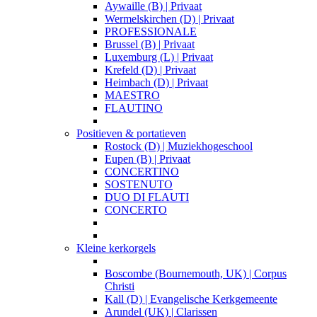
Aywaille (B) | Privaat
Wermelskirchen (D) | Privaat
PROFESSIONALE
Brussel (B) | Privaat
Luxemburg (L) | Privaat
Krefeld (D) | Privaat
Heimbach (D) | Privaat
MAESTRO
FLAUTINO
Positieven & portatieven
Rostock (D) | Muziekhogeschool
Eupen (B) | Privaat
CONCERTINO
SOSTENUTO
DUO DI FLAUTI
CONCERTO
Kleine kerkorgels
Boscombe (Bournemouth, UK) | Corpus
Christi
Kall (D) | Evangelische Kerkgemeente
Arundel (UK) | Clarissen