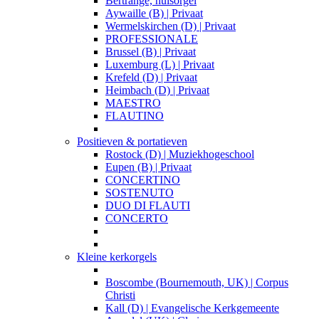
Bertrange, huisorgel
Aywaille (B) | Privaat
Wermelskirchen (D) | Privaat
PROFESSIONALE
Brussel (B) | Privaat
Luxemburg (L) | Privaat
Krefeld (D) | Privaat
Heimbach (D) | Privaat
MAESTRO
FLAUTINO
Positieven & portatieven
Rostock (D) | Muziekhogeschool
Eupen (B) | Privaat
CONCERTINO
SOSTENUTO
DUO DI FLAUTI
CONCERTO
Kleine kerkorgels
Boscombe (Bournemouth, UK) | Corpus
Christi
Kall (D) | Evangelische Kerkgemeente