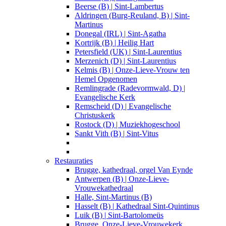
Beerse (B) | Sint-Lambertus
Aldringen (Burg-Reuland, B) | Sint-
Martinus
Donegal (IRL) | Sint-Agatha
Kortrijk (B) | Heilig Hart
Petersfield (UK) | Sint-Laurentius
Merzenich (D) | Sint-Laurentius
Kelmis (B) | Onze-Lieve-Vrouw ten
Hemel Opgenomen
Remlingrade (Radevormwald, D) |
Evangelische Kerk
Remscheid (D) | Evangelische
Christuskerk
Rostock (D) | Muziekhogeschool
Sankt Vith (B) | Sint-Vitus
Restauraties
Brugge, kathedraal, orgel Van Eynde
Antwerpen (B) | Onze-Lieve-
Vrouwekathedraal
Halle, Sint-Martinus (B)
Hasselt (B) | Kathedraal Sint-Quintinus
Luik (B) | Sint-Bartolomeüs
Brugge, Onze-Lieve-Vrouwekerk