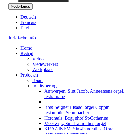
Nederlands
Deutsch
Français
English
Juridische info
Home
Bedrijf
Video
Medewerkers
Werkplaats
Projecten
Kaart
In uitvoering
Antwerpen, Sint-Jacob, Anneessens orgel,
restrauratie
Bois-Seigneur-Isaac, orgel Coppin,
restauratie, Schumacher
Herentals, Begijnhof St-Catharina
Meeswijk, Sint-Laurentius, orgel
KRAAINEM, Sint-Pancratius, Orgel,