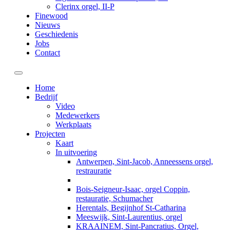
Clerinx orgel, II-P
Finewood
Nieuws
Geschiedenis
Jobs
Contact
Toggle navigation
Home
Bedrijf
Video
Medewerkers
Werkplaats
Projecten
Kaart
In uitvoering
Antwerpen, Sint-Jacob, Anneessens orgel,
restrauratie
Bois-Seigneur-Isaac, orgel Coppin,
restauratie, Schumacher
Herentals, Begijnhof St-Catharina
Meeswijk, Sint-Laurentius, orgel
KRAAINEM, Sint-Pancratius, Orgel,