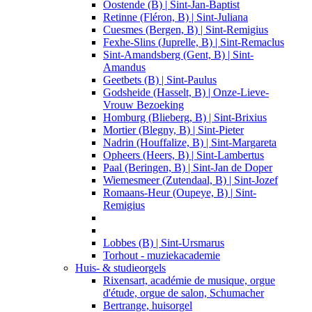
Oostende (B) | Sint-Jan-Baptist
Retinne (Fléron, B) | Sint-Juliana
Cuesmes (Bergen, B) | Sint-Remigius
Fexhe-Slins (Juprelle, B) | Sint-Remaclus
Sint-Amandsberg (Gent, B) | Sint-
Amandus
Geetbets (B) | Sint-Paulus
Godsheide (Hasselt, B) | Onze-Lieve-
Vrouw Bezoeking
Homburg (Blieberg, B) | Sint-Brixius
Mortier (Blegny, B) | Sint-Pieter
Nadrin (Houffalize, B) | Sint-Margareta
Opheers (Heers, B) | Sint-Lambertus
Paal (Beringen, B) | Sint-Jan de Doper
Wiemesmeer (Zutendaal, B) | Sint-Jozef
Romaans-Heur (Oupeye, B) | Sint-
Remigius
Lobbes (B) | Sint-Ursmarus
Torhout - muziekacademie
Huis- & studieorgels
Rixensart, académie de musique, orgue
d'étude, orgue de salon, Schumacher
Bertrange, huisorgel