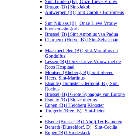
Sint-Truiden (B) | Onze-Lieve-Vrouw
Brugge (B) | Sint-Jakob
Antwerpen (B) | Sint-Carolus Borromeus
Sint-Niklaas (B) | Onze-Lieve-Vrouw
boorsem-sint-joris
Brussel (B) | Sint-Antonius van Padua
Charneux (Herve, B) | Sint-Sebastiaan
Maasmechelen (B) | Sint-Monulfus en
Gondulfus
Lessen (B) | Onze-Lieve-Vrouw met de
Roos Hospitaal
Montsen (Blieberg, B) | Sint-Steven
Heers, Sint-Martinus
Elsaute (Thimister-Clermont, B) | Sint-
Rochus
Brussel (B) | Grote Synagoge van Europa
Esneux (B) | Sint-Hubertus
Eupen (B) | Heidberg Klooster
Tongerlo (Bree, B) | Sint-Pieter
Elsene (Brussel, B) | Abdij Ter Kameren
Benrath (Düsseldorf, D) | Sint-Cecilia
Eupen (B) | Vredeskerk