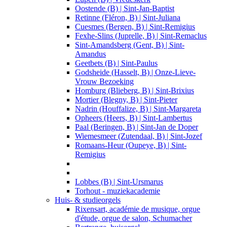
Oostende (B) | Sint-Jan-Baptist
Retinne (Fléron, B) | Sint-Juliana
Cuesmes (Bergen, B) | Sint-Remigius
Fexhe-Slins (Juprelle, B) | Sint-Remaclus
Sint-Amandsberg (Gent, B) | Sint-
Amandus
Geetbets (B) | Sint-Paulus
Godsheide (Hasselt, B) | Onze-Lieve-
Vrouw Bezoeking
Homburg (Blieberg, B) | Sint-Brixius
Mortier (Blegny, B) | Sint-Pieter
Nadrin (Houffalize, B) | Sint-Margareta
Opheers (Heers, B) | Sint-Lambertus
Paal (Beringen, B) | Sint-Jan de Doper
Wiemesmeer (Zutendaal, B) | Sint-Jozef
Romaans-Heur (Oupeye, B) | Sint-
Remigius
Lobbes (B) | Sint-Ursmarus
Torhout - muziekacademie
Huis- & studieorgels
Rixensart, académie de musique, orgue
d'étude, orgue de salon, Schumacher