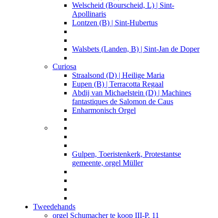
Welscheid (Bourscheid, L) | Sint-
Apollinaris
Lontzen (B) | Sint-Hubertus
Walsbets (Landen, B) | Sint-Jan de Doper
Curiosa
Straalsond (D) | Heilige Maria
Eupen (B) | Terracotta Regaal
Abdij van Michaelstein (D) | Machines
fantastiques de Salomon de Caus
Enharmonisch Orgel
Gulpen, Toeristenkerk, Protestantse
gemeente, orgel Müller
Tweedehands
orgel Schumacher te koop III-P, 11