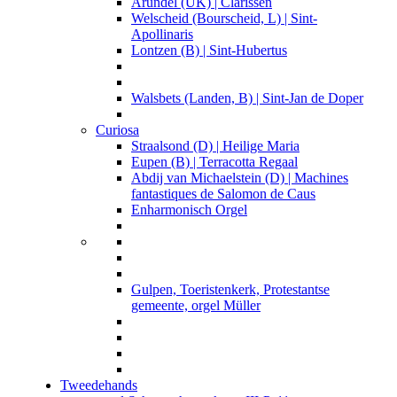
Arundel (UK) | Clarissen
Welscheid (Bourscheid, L) | Sint-
Apollinaris
Lontzen (B) | Sint-Hubertus
Walsbets (Landen, B) | Sint-Jan de Doper
Curiosa
Straalsond (D) | Heilige Maria
Eupen (B) | Terracotta Regaal
Abdij van Michaelstein (D) | Machines
fantastiques de Salomon de Caus
Enharmonisch Orgel
Gulpen, Toeristenkerk, Protestantse
gemeente, orgel Müller
Tweedehands