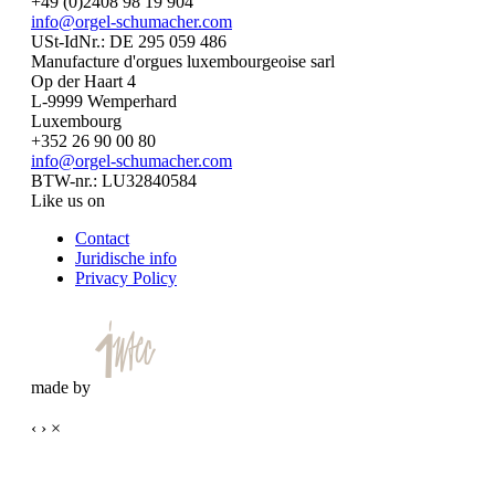
+49 (0)2408 98 19 904
info@orgel-schumacher.com
USt-IdNr.: DE 295 059 486
Manufacture d'orgues luxembourgeoise sarl
Op der Haart 4
L-9999 Wemperhard
Luxembourg
+352 26 90 00 80
info@orgel-schumacher.com
BTW-nr.: LU32840584
Like us on
Contact
Juridische info
Privacy Policy
made by
‹
›
×