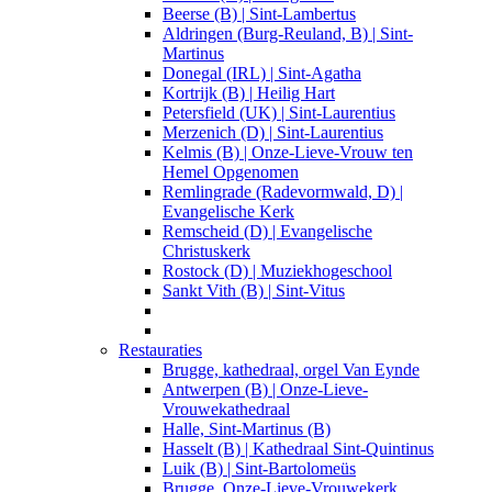
Beerse (B) | Sint-Lambertus
Aldringen (Burg-Reuland, B) | Sint-
Martinus
Donegal (IRL) | Sint-Agatha
Kortrijk (B) | Heilig Hart
Petersfield (UK) | Sint-Laurentius
Merzenich (D) | Sint-Laurentius
Kelmis (B) | Onze-Lieve-Vrouw ten
Hemel Opgenomen
Remlingrade (Radevormwald, D) |
Evangelische Kerk
Remscheid (D) | Evangelische
Christuskerk
Rostock (D) | Muziekhogeschool
Sankt Vith (B) | Sint-Vitus
Restauraties
Brugge, kathedraal, orgel Van Eynde
Antwerpen (B) | Onze-Lieve-
Vrouwekathedraal
Halle, Sint-Martinus (B)
Hasselt (B) | Kathedraal Sint-Quintinus
Luik (B) | Sint-Bartolomeüs
Brugge, Onze-Lieve-Vrouwekerk