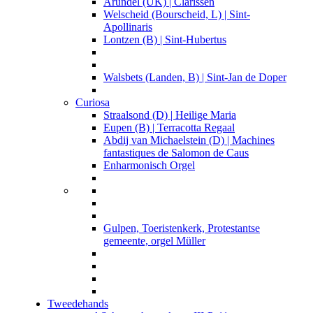
Arundel (UK) | Clarissen
Welscheid (Bourscheid, L) | Sint-
Apollinaris
Lontzen (B) | Sint-Hubertus
Walsbets (Landen, B) | Sint-Jan de Doper
Curiosa
Straalsond (D) | Heilige Maria
Eupen (B) | Terracotta Regaal
Abdij van Michaelstein (D) | Machines
fantastiques de Salomon de Caus
Enharmonisch Orgel
Gulpen, Toeristenkerk, Protestantse
gemeente, orgel Müller
Tweedehands