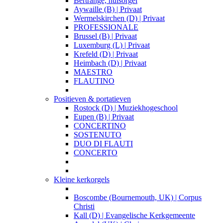
Bertrange, huisorgel
Aywaille (B) | Privaat
Wermelskirchen (D) | Privaat
PROFESSIONALE
Brussel (B) | Privaat
Luxemburg (L) | Privaat
Krefeld (D) | Privaat
Heimbach (D) | Privaat
MAESTRO
FLAUTINO
Positieven & portatieven
Rostock (D) | Muziekhogeschool
Eupen (B) | Privaat
CONCERTINO
SOSTENUTO
DUO DI FLAUTI
CONCERTO
Kleine kerkorgels
Boscombe (Bournemouth, UK) | Corpus
Christi
Kall (D) | Evangelische Kerkgemeente