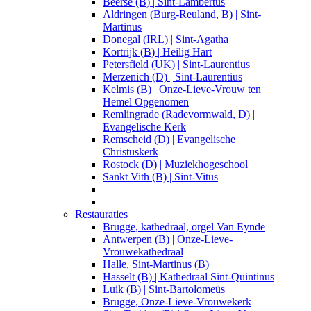
Beerse (B) | Sint-Lambertus
Aldringen (Burg-Reuland, B) | Sint-
Martinus
Donegal (IRL) | Sint-Agatha
Kortrijk (B) | Heilig Hart
Petersfield (UK) | Sint-Laurentius
Merzenich (D) | Sint-Laurentius
Kelmis (B) | Onze-Lieve-Vrouw ten
Hemel Opgenomen
Remlingrade (Radevormwald, D) |
Evangelische Kerk
Remscheid (D) | Evangelische
Christuskerk
Rostock (D) | Muziekhogeschool
Sankt Vith (B) | Sint-Vitus
Restauraties
Brugge, kathedraal, orgel Van Eynde
Antwerpen (B) | Onze-Lieve-
Vrouwekathedraal
Halle, Sint-Martinus (B)
Hasselt (B) | Kathedraal Sint-Quintinus
Luik (B) | Sint-Bartolomeüs
Brugge, Onze-Lieve-Vrouwekerk