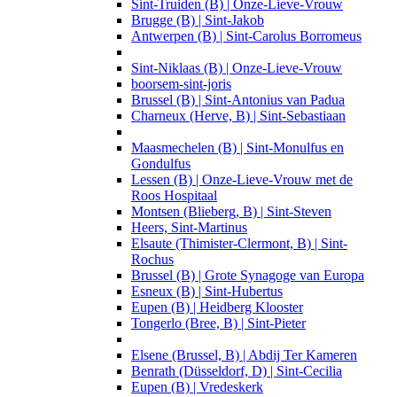
Sint-Truiden (B) | Onze-Lieve-Vrouw
Brugge (B) | Sint-Jakob
Antwerpen (B) | Sint-Carolus Borromeus
Sint-Niklaas (B) | Onze-Lieve-Vrouw
boorsem-sint-joris
Brussel (B) | Sint-Antonius van Padua
Charneux (Herve, B) | Sint-Sebastiaan
Maasmechelen (B) | Sint-Monulfus en
Gondulfus
Lessen (B) | Onze-Lieve-Vrouw met de
Roos Hospitaal
Montsen (Blieberg, B) | Sint-Steven
Heers, Sint-Martinus
Elsaute (Thimister-Clermont, B) | Sint-
Rochus
Brussel (B) | Grote Synagoge van Europa
Esneux (B) | Sint-Hubertus
Eupen (B) | Heidberg Klooster
Tongerlo (Bree, B) | Sint-Pieter
Elsene (Brussel, B) | Abdij Ter Kameren
Benrath (Düsseldorf, D) | Sint-Cecilia
Eupen (B) | Vredeskerk