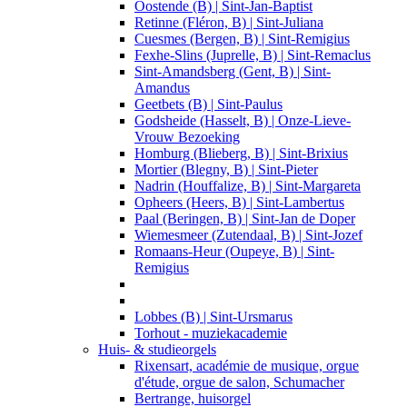
Oostende (B) | Sint-Jan-Baptist
Retinne (Fléron, B) | Sint-Juliana
Cuesmes (Bergen, B) | Sint-Remigius
Fexhe-Slins (Juprelle, B) | Sint-Remaclus
Sint-Amandsberg (Gent, B) | Sint-
Amandus
Geetbets (B) | Sint-Paulus
Godsheide (Hasselt, B) | Onze-Lieve-
Vrouw Bezoeking
Homburg (Blieberg, B) | Sint-Brixius
Mortier (Blegny, B) | Sint-Pieter
Nadrin (Houffalize, B) | Sint-Margareta
Opheers (Heers, B) | Sint-Lambertus
Paal (Beringen, B) | Sint-Jan de Doper
Wiemesmeer (Zutendaal, B) | Sint-Jozef
Romaans-Heur (Oupeye, B) | Sint-
Remigius
Lobbes (B) | Sint-Ursmarus
Torhout - muziekacademie
Huis- & studieorgels
Rixensart, académie de musique, orgue
d'étude, orgue de salon, Schumacher
Bertrange, huisorgel