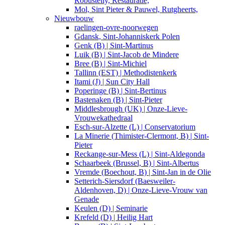
Robustelly, Restauratie,
Mol, Sint Pieter & Pauwel, Rutgheerts,
Nieuwbouw
raelingen-ovre-noorwegen
Gdansk, Sint-Johanniskerk Polen
Genk (B) | Sint-Martinus
Luik (B) | Sint-Jacob de Mindere
Bree (B) | Sint-Michiel
Tallinn (EST) | Methodistenkerk
Itami (J) | Sun City Hall
Poperinge (B) | Sint-Bertinus
Bastenaken (B) | Sint-Pieter
Middlesbrough (UK) | Onze-Lieve-
Vrouwekathedraal
Esch-sur-Alzette (L) | Conservatorium
La Minerie (Thimister-Clermont, B) | Sint-
Pieter
Reckange-sur-Mess (L) | Sint-Aldegonda
Schaarbeek (Brussel, B) | Sint-Albertus
Vremde (Boechout, B) | Sint-Jan in de Olie
Setterich-Siersdorf (Baesweiler-
Aldenhoven, D) | Onze-Lieve-Vrouw van
Genade
Keulen (D) | Seminarie
Krefeld (D) | Heilig Hart