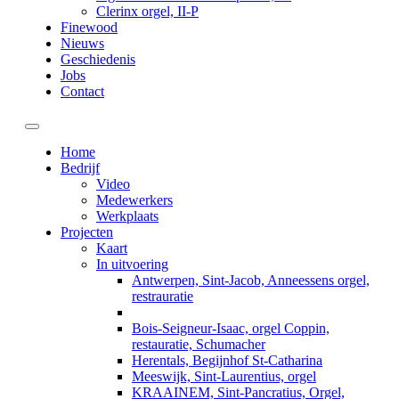
Clerinx orgel, II-P
Finewood
Nieuws
Geschiedenis
Jobs
Contact
Toggle navigation
Home
Bedrijf
Video
Medewerkers
Werkplaats
Projecten
Kaart
In uitvoering
Antwerpen, Sint-Jacob, Anneessens orgel,
restrauratie
Bois-Seigneur-Isaac, orgel Coppin,
restauratie, Schumacher
Herentals, Begijnhof St-Catharina
Meeswijk, Sint-Laurentius, orgel
KRAAINEM, Sint-Pancratius, Orgel,