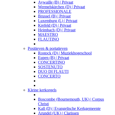
Aywaille (B) | Privaat
Wermelskirchen (D) | Privaat
PROFESSIONALE
Brussel (B) | Privaat
Luxemburg (L) | Privaat
Krefeld (D) | Privaat
Heimbach (D) | Privaat
MAESTRO
FLAUTINO
Positieven & portatieven
Rostock (D) | Muziekhogeschool
Eupen (B) | Privaat
CONCERTINO
SOSTENUTO
DUO DI FLAUTI
CONCERTO
Kleine kerkorgels
Boscombe (Bournemouth, UK) | Corpus
Christi
Kall (D) | Evangelische Kerkgemeente
Arundel (UK) | Clarissen