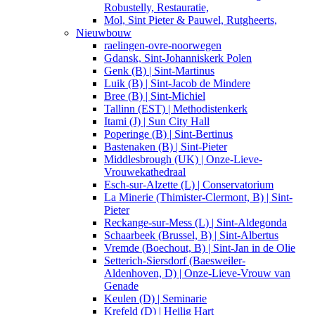
Robustelly, Restauratie,
Mol, Sint Pieter & Pauwel, Rutgheerts,
Nieuwbouw
raelingen-ovre-noorwegen
Gdansk, Sint-Johanniskerk Polen
Genk (B) | Sint-Martinus
Luik (B) | Sint-Jacob de Mindere
Bree (B) | Sint-Michiel
Tallinn (EST) | Methodistenkerk
Itami (J) | Sun City Hall
Poperinge (B) | Sint-Bertinus
Bastenaken (B) | Sint-Pieter
Middlesbrough (UK) | Onze-Lieve-
Vrouwekathedraal
Esch-sur-Alzette (L) | Conservatorium
La Minerie (Thimister-Clermont, B) | Sint-
Pieter
Reckange-sur-Mess (L) | Sint-Aldegonda
Schaarbeek (Brussel, B) | Sint-Albertus
Vremde (Boechout, B) | Sint-Jan in de Olie
Setterich-Siersdorf (Baesweiler-
Aldenhoven, D) | Onze-Lieve-Vrouw van
Genade
Keulen (D) | Seminarie
Krefeld (D) | Heilig Hart