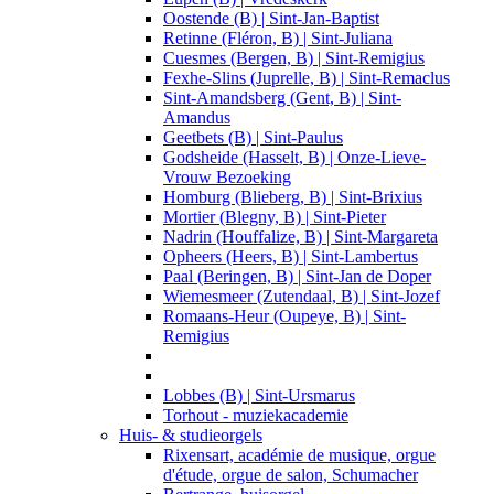
Oostende (B) | Sint-Jan-Baptist
Retinne (Fléron, B) | Sint-Juliana
Cuesmes (Bergen, B) | Sint-Remigius
Fexhe-Slins (Juprelle, B) | Sint-Remaclus
Sint-Amandsberg (Gent, B) | Sint-
Amandus
Geetbets (B) | Sint-Paulus
Godsheide (Hasselt, B) | Onze-Lieve-
Vrouw Bezoeking
Homburg (Blieberg, B) | Sint-Brixius
Mortier (Blegny, B) | Sint-Pieter
Nadrin (Houffalize, B) | Sint-Margareta
Opheers (Heers, B) | Sint-Lambertus
Paal (Beringen, B) | Sint-Jan de Doper
Wiemesmeer (Zutendaal, B) | Sint-Jozef
Romaans-Heur (Oupeye, B) | Sint-
Remigius
Lobbes (B) | Sint-Ursmarus
Torhout - muziekacademie
Huis- & studieorgels
Rixensart, académie de musique, orgue
d'étude, orgue de salon, Schumacher