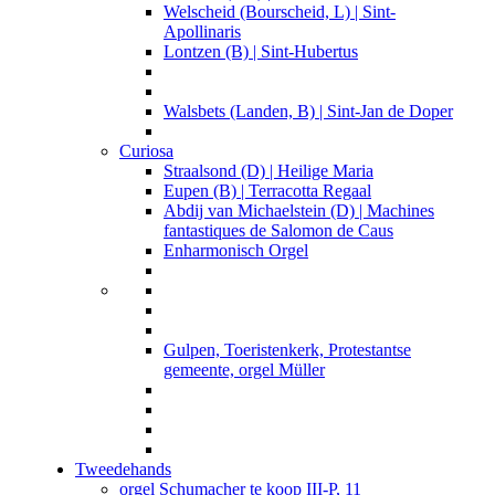
Welscheid (Bourscheid, L) | Sint-
Apollinaris
Lontzen (B) | Sint-Hubertus
Walsbets (Landen, B) | Sint-Jan de Doper
Curiosa
Straalsond (D) | Heilige Maria
Eupen (B) | Terracotta Regaal
Abdij van Michaelstein (D) | Machines
fantastiques de Salomon de Caus
Enharmonisch Orgel
Gulpen, Toeristenkerk, Protestantse
gemeente, orgel Müller
Tweedehands
orgel Schumacher te koop III-P, 11