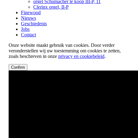
orgel Schumacher te koop III-P, 11
Clerinx orgel, II-P
Finewood
Nieuws
Geschiedenis
Jobs
Contact
Onze website maakt gebruik van cookies. Door verder
veronderstellen wij uw toestemming om cookies te zetten,
zoals beschreven in onze
privacy en cookiebeleid
.
Confirm