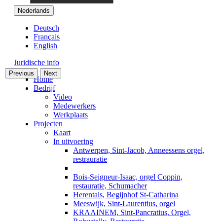
Nederlands
Deutsch
Français
English
Juridische info
Previous
Next
Home
Bedrijf
Video
Medewerkers
Werkplaats
Projecten
Kaart
In uitvoering
Antwerpen, Sint-Jacob, Anneessens orgel,
restrauratie
Bois-Seigneur-Isaac, orgel Coppin,
restauratie, Schumacher
Herentals, Begijnhof St-Catharina
Meeswijk, Sint-Laurentius, orgel
KRAAINEM, Sint-Pancratius, Orgel,