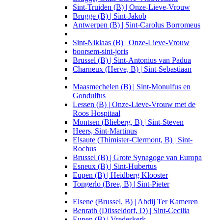
Sint-Truiden (B) | Onze-Lieve-Vrouw
Brugge (B) | Sint-Jakob
Antwerpen (B) | Sint-Carolus Borromeus
Sint-Niklaas (B) | Onze-Lieve-Vrouw
boorsem-sint-joris
Brussel (B) | Sint-Antonius van Padua
Charneux (Herve, B) | Sint-Sebastiaan
Maasmechelen (B) | Sint-Monulfus en
Gondulfus
Lessen (B) | Onze-Lieve-Vrouw met de
Roos Hospitaal
Montsen (Blieberg, B) | Sint-Steven
Heers, Sint-Martinus
Elsaute (Thimister-Clermont, B) | Sint-
Rochus
Brussel (B) | Grote Synagoge van Europa
Esneux (B) | Sint-Hubertus
Eupen (B) | Heidberg Klooster
Tongerlo (Bree, B) | Sint-Pieter
Elsene (Brussel, B) | Abdij Ter Kameren
Benrath (Düsseldorf, D) | Sint-Cecilia
Eupen (B) | Vredeskerk