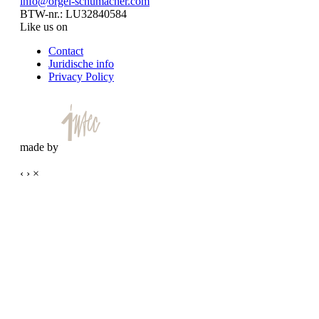
info@orgel-schumacher.com
BTW-nr.: LU32840584
Like us on
Contact
Juridische info
Privacy Policy
made by
‹
›
×