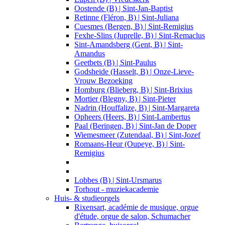
Oostende (B) | Sint-Jan-Baptist
Retinne (Fléron, B) | Sint-Juliana
Cuesmes (Bergen, B) | Sint-Remigius
Fexhe-Slins (Juprelle, B) | Sint-Remaclus
Sint-Amandsberg (Gent, B) | Sint-
Amandus
Geetbets (B) | Sint-Paulus
Godsheide (Hasselt, B) | Onze-Lieve-
Vrouw Bezoeking
Homburg (Blieberg, B) | Sint-Brixius
Mortier (Blegny, B) | Sint-Pieter
Nadrin (Houffalize, B) | Sint-Margareta
Opheers (Heers, B) | Sint-Lambertus
Paal (Beringen, B) | Sint-Jan de Doper
Wiemesmeer (Zutendaal, B) | Sint-Jozef
Romaans-Heur (Oupeye, B) | Sint-
Remigius
Lobbes (B) | Sint-Ursmarus
Torhout - muziekacademie
Huis- & studieorgels
Rixensart, académie de musique, orgue
d'étude, orgue de salon, Schumacher