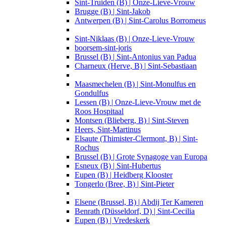
Sint-Truiden (B) | Onze-Lieve-Vrouw
Brugge (B) | Sint-Jakob
Antwerpen (B) | Sint-Carolus Borromeus
Sint-Niklaas (B) | Onze-Lieve-Vrouw
boorsem-sint-joris
Brussel (B) | Sint-Antonius van Padua
Charneux (Herve, B) | Sint-Sebastiaan
Maasmechelen (B) | Sint-Monulfus en
Gondulfus
Lessen (B) | Onze-Lieve-Vrouw met de
Roos Hospitaal
Montsen (Blieberg, B) | Sint-Steven
Heers, Sint-Martinus
Elsaute (Thimister-Clermont, B) | Sint-
Rochus
Brussel (B) | Grote Synagoge van Europa
Esneux (B) | Sint-Hubertus
Eupen (B) | Heidberg Klooster
Tongerlo (Bree, B) | Sint-Pieter
Elsene (Brussel, B) | Abdij Ter Kameren
Benrath (Düsseldorf, D) | Sint-Cecilia
Eupen (B) | Vredeskerk