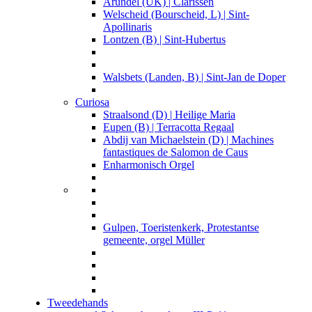
Arundel (UK) | Clarissen
Welscheid (Bourscheid, L) | Sint-
Apollinaris
Lontzen (B) | Sint-Hubertus
Walsbets (Landen, B) | Sint-Jan de Doper
Curiosa
Straalsond (D) | Heilige Maria
Eupen (B) | Terracotta Regaal
Abdij van Michaelstein (D) | Machines
fantastiques de Salomon de Caus
Enharmonisch Orgel
Gulpen, Toeristenkerk, Protestantse
gemeente, orgel Müller
Tweedehands