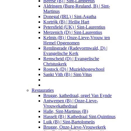
Beerse (B) | Sint-Lambertus
Aldringen (Burg-Reuland, B) | Sint-
Martinus
Donegal (IRL) | Sint-Agatha
Kortrijk (B) | Heilig Hart
Petersfield (UK) | Sint-Laurentius
Merzenich (D) | Sint-Laurentius
Kelmis (B) | Onze-Lieve-Vrouw ten
Hemel Opgenomen
Remlingrade (Radevormwald, D) |
Evangelische Kerk
Remscheid (D) | Evangelische
Christuskerk
Rostock (D) | Muziekhogeschool
Sankt Vith (B) | Sint-Vitus
Restauraties
Brugge, kathedraal, orgel Van Eynde
Antwerpen (B) | Onze-Lieve-
Vrouwekathedraal
Halle, Sint-Martinus (B)
Hasselt (B) | Kathedraal Sint-Quintinus
Luik (B) | Sint-Bartolomeüs
Brugge, Onze-Lieve-Vrouwekerk