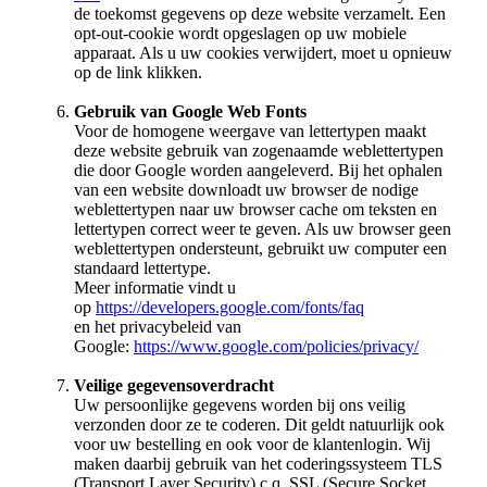
de toekomst gegevens op deze website verzamelt.
Een
opt-out-cookie wordt opgeslagen op uw mobiele
apparaat. Als u uw cookies verwijdert, moet u opnieuw
op de link klikken.
Gebruik van Google Web Fonts
Voor de homogene weergave van lettertypen maakt
deze website gebruik van zogenaamde weblettertypen
die door Google worden aangeleverd. Bij het ophalen
van een website downloadt uw browser de nodige
weblettertypen naar uw browser cache om teksten en
lettertypen correct weer te geven. Als uw browser geen
weblettertypen ondersteunt, gebruikt uw computer een
standaard lettertype.
Meer informatie vindt u
op
https://developers.google.com/fonts/faq
en het privacybeleid van
Google:
https://www.google.com/policies/privacy/
Veilige gegevensoverdracht
Uw persoonlijke gegevens worden bij ons veilig
verzonden door ze te coderen. Dit geldt natuurlijk ook
voor uw bestelling en ook voor de klantenlogin.
Wij
maken daarbij gebruik van het coderingssysteem TLS
(Transport Layer Security) c.q. SSL (Secure Socket