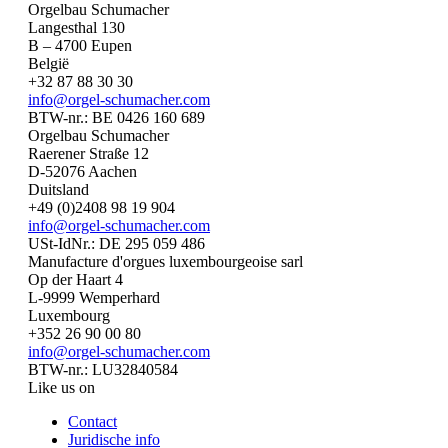
Orgelbau Schumacher
Langesthal 130
B – 4700 Eupen
België
+32 87 88 30 30
info@orgel-schumacher.com
BTW-nr.: BE 0426 160 689
Orgelbau Schumacher
Raerener Straße 12
D-52076 Aachen
Duitsland
+49 (0)2408 98 19 904
info@orgel-schumacher.com
USt-IdNr.: DE 295 059 486
Manufacture d'orgues luxembourgeoise sarl
Op der Haart 4
L-9999 Wemperhard
Luxembourg
+352 26 90 00 80
info@orgel-schumacher.com
BTW-nr.: LU32840584
Like us on
Contact
Juridische info