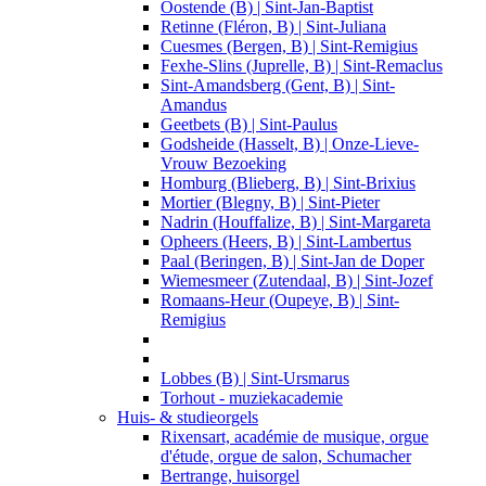
Oostende (B) | Sint-Jan-Baptist
Retinne (Fléron, B) | Sint-Juliana
Cuesmes (Bergen, B) | Sint-Remigius
Fexhe-Slins (Juprelle, B) | Sint-Remaclus
Sint-Amandsberg (Gent, B) | Sint-
Amandus
Geetbets (B) | Sint-Paulus
Godsheide (Hasselt, B) | Onze-Lieve-
Vrouw Bezoeking
Homburg (Blieberg, B) | Sint-Brixius
Mortier (Blegny, B) | Sint-Pieter
Nadrin (Houffalize, B) | Sint-Margareta
Opheers (Heers, B) | Sint-Lambertus
Paal (Beringen, B) | Sint-Jan de Doper
Wiemesmeer (Zutendaal, B) | Sint-Jozef
Romaans-Heur (Oupeye, B) | Sint-
Remigius
Lobbes (B) | Sint-Ursmarus
Torhout - muziekacademie
Huis- & studieorgels
Rixensart, académie de musique, orgue
d'étude, orgue de salon, Schumacher
Bertrange, huisorgel