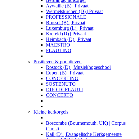
Bertrange, huisorgel
Aywaille (B) | Privaat
Wermelskirchen (D) | Privaat
PROFESSIONALE
Brussel (B) | Privaat
Luxemburg (L) | Privaat
Krefeld (D) | Privaat
Heimbach (D) | Privaat
MAESTRO
FLAUTINO
Positieven & portatieven
Rostock (D) | Muziekhogeschool
Eupen (B) | Privaat
CONCERTINO
SOSTENUTO
DUO DI FLAUTI
CONCERTO
Kleine kerkorgels
Boscombe (Bournemouth, UK) | Corpus
Christi
Kall (D) | Evangelische Kerkgemeente