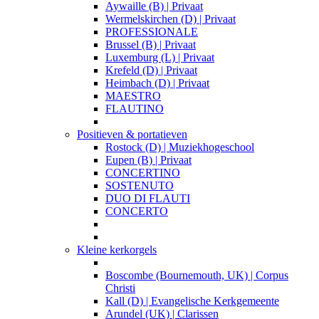
Aywaille (B) | Privaat
Wermelskirchen (D) | Privaat
PROFESSIONALE
Brussel (B) | Privaat
Luxemburg (L) | Privaat
Krefeld (D) | Privaat
Heimbach (D) | Privaat
MAESTRO
FLAUTINO
Positieven & portatieven
Rostock (D) | Muziekhogeschool
Eupen (B) | Privaat
CONCERTINO
SOSTENUTO
DUO DI FLAUTI
CONCERTO
Kleine kerkorgels
Boscombe (Bournemouth, UK) | Corpus
Christi
Kall (D) | Evangelische Kerkgemeente
Arundel (UK) | Clarissen