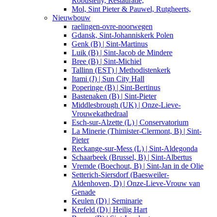
Robustelly, Restauratie,
Mol, Sint Pieter & Pauwel, Rutgheerts,
Nieuwbouw
raelingen-ovre-noorwegen
Gdansk, Sint-Johanniskerk Polen
Genk (B) | Sint-Martinus
Luik (B) | Sint-Jacob de Mindere
Bree (B) | Sint-Michiel
Tallinn (EST) | Methodistenkerk
Itami (J) | Sun City Hall
Poperinge (B) | Sint-Bertinus
Bastenaken (B) | Sint-Pieter
Middlesbrough (UK) | Onze-Lieve-
Vrouwekathedraal
Esch-sur-Alzette (L) | Conservatorium
La Minerie (Thimister-Clermont, B) | Sint-
Pieter
Reckange-sur-Mess (L) | Sint-Aldegonda
Schaarbeek (Brussel, B) | Sint-Albertus
Vremde (Boechout, B) | Sint-Jan in de Olie
Setterich-Siersdorf (Baesweiler-
Aldenhoven, D) | Onze-Lieve-Vrouw van
Genade
Keulen (D) | Seminarie
Krefeld (D) | Heilig Hart