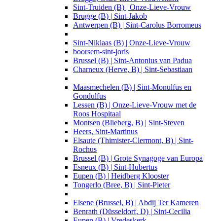
Sint-Truiden (B) | Onze-Lieve-Vrouw
Brugge (B) | Sint-Jakob
Antwerpen (B) | Sint-Carolus Borromeus
Sint-Niklaas (B) | Onze-Lieve-Vrouw
boorsem-sint-joris
Brussel (B) | Sint-Antonius van Padua
Charneux (Herve, B) | Sint-Sebastiaan
Maasmechelen (B) | Sint-Monulfus en
Gondulfus
Lessen (B) | Onze-Lieve-Vrouw met de
Roos Hospitaal
Montsen (Blieberg, B) | Sint-Steven
Heers, Sint-Martinus
Elsaute (Thimister-Clermont, B) | Sint-
Rochus
Brussel (B) | Grote Synagoge van Europa
Esneux (B) | Sint-Hubertus
Eupen (B) | Heidberg Klooster
Tongerlo (Bree, B) | Sint-Pieter
Elsene (Brussel, B) | Abdij Ter Kameren
Benrath (Düsseldorf, D) | Sint-Cecilia
Eupen (B) | Vredeskerk