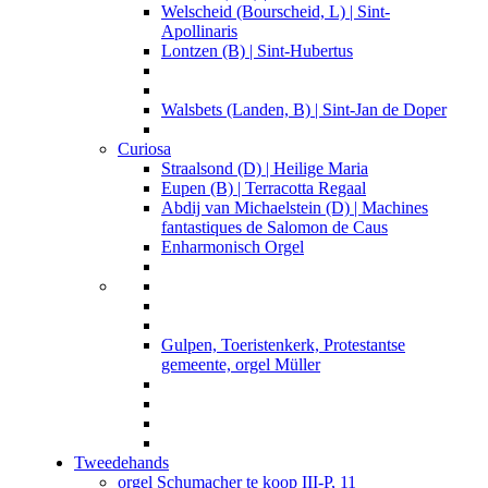
Welscheid (Bourscheid, L) | Sint-
Apollinaris
Lontzen (B) | Sint-Hubertus
Walsbets (Landen, B) | Sint-Jan de Doper
Curiosa
Straalsond (D) | Heilige Maria
Eupen (B) | Terracotta Regaal
Abdij van Michaelstein (D) | Machines
fantastiques de Salomon de Caus
Enharmonisch Orgel
Gulpen, Toeristenkerk, Protestantse
gemeente, orgel Müller
Tweedehands
orgel Schumacher te koop III-P, 11