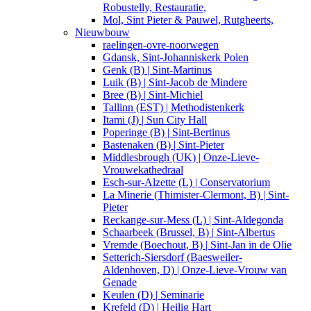
Robustelly, Restauratie,
Mol, Sint Pieter & Pauwel, Rutgheerts,
Nieuwbouw
raelingen-ovre-noorwegen
Gdansk, Sint-Johanniskerk Polen
Genk (B) | Sint-Martinus
Luik (B) | Sint-Jacob de Mindere
Bree (B) | Sint-Michiel
Tallinn (EST) | Methodistenkerk
Itami (J) | Sun City Hall
Poperinge (B) | Sint-Bertinus
Bastenaken (B) | Sint-Pieter
Middlesbrough (UK) | Onze-Lieve-
Vrouwekathedraal
Esch-sur-Alzette (L) | Conservatorium
La Minerie (Thimister-Clermont, B) | Sint-
Pieter
Reckange-sur-Mess (L) | Sint-Aldegonda
Schaarbeek (Brussel, B) | Sint-Albertus
Vremde (Boechout, B) | Sint-Jan in de Olie
Setterich-Siersdorf (Baesweiler-
Aldenhoven, D) | Onze-Lieve-Vrouw van
Genade
Keulen (D) | Seminarie
Krefeld (D) | Heilig Hart