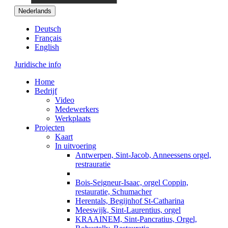
Nederlands
Deutsch
Français
English
Juridische info
Home
Bedrijf
Video
Medewerkers
Werkplaats
Projecten
Kaart
In uitvoering
Antwerpen, Sint-Jacob, Anneessens orgel,
restrauratie
Bois-Seigneur-Isaac, orgel Coppin,
restauratie, Schumacher
Herentals, Begijnhof St-Catharina
Meeswijk, Sint-Laurentius, orgel
KRAAINEM, Sint-Pancratius, Orgel,