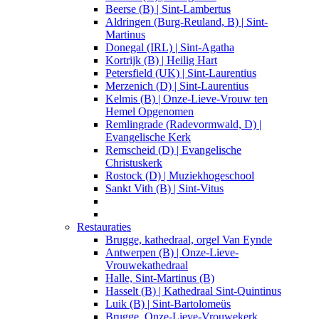
Beerse (B) | Sint-Lambertus
Aldringen (Burg-Reuland, B) | Sint-
Martinus
Donegal (IRL) | Sint-Agatha
Kortrijk (B) | Heilig Hart
Petersfield (UK) | Sint-Laurentius
Merzenich (D) | Sint-Laurentius
Kelmis (B) | Onze-Lieve-Vrouw ten
Hemel Opgenomen
Remlingrade (Radevormwald, D) |
Evangelische Kerk
Remscheid (D) | Evangelische
Christuskerk
Rostock (D) | Muziekhogeschool
Sankt Vith (B) | Sint-Vitus
Restauraties
Brugge, kathedraal, orgel Van Eynde
Antwerpen (B) | Onze-Lieve-
Vrouwekathedraal
Halle, Sint-Martinus (B)
Hasselt (B) | Kathedraal Sint-Quintinus
Luik (B) | Sint-Bartolomeüs
Brugge, Onze-Lieve-Vrouwekerk