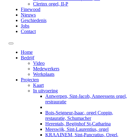
Clerinx orgel, II-P
Finewood
Nieuws
Geschiedenis
Jobs
Contact
Toggle navigation
Home
Bedrijf
Video
Medewerkers
Werkplaats
Projecten
Kaart
In uitvoering
Antwerpen, Sint-Jacob, Anneessens orgel,
restrauratie
Bois-Seigneur-Isaac, orgel Coppin,
restauratie, Schumacher
Herentals, Begijnhof St-Catharina
Meeswijk, Sint-Laurentius, orgel
KRAAINEM, Sint-Pancratius, Orgel,