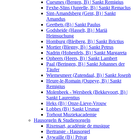
Cuesmes (Bergen, B) | Sankt Remigius
Fexhe-Slins (Juprelle, B) | Sankt Remaclus
Sint-Amandsberg (Gent, B) | Sankt
Amandus
Geetbets (B) | Sankt Paulus
Godsheide (Hasselt, B) | Mariä
Heimsuchung
Homburg (Bleiberg, B) | Sankt Brictius
Mortier (Blegny, B) | Sankt Petrus
Nadrin (Hohenfels, B) | Sankt Margareta
Opheers (Heers, B) | Sankt Lambert
Paal (Beringen, B) | Sankt Johannes der
Täufer
Wiemesmeer (Zutendaal, B) | Sankt Joseph
Heure-le-Romain (Oupeye, B) | Sankt
Remigius
Molenbeek - Wersbeek (Bekkevoort, B) |
Sankt Laurentius
Heks (B) | Onze-Lieve-Vrouw
Lobbes (B) | Sankt Ursmar
Torhout Muziekacademie
Hausorgeln & Studienorgeln
Rixensart, académie de musique
Bertrange - Hausorgel
Aywaille (B) | Privat