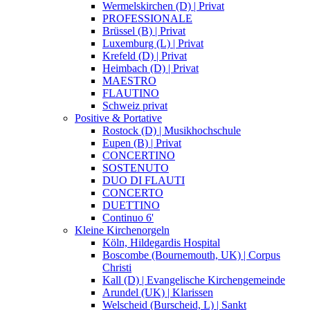
Wermelskirchen (D) | Privat
PROFESSIONALE
Brüssel (B) | Privat
Luxemburg (L) | Privat
Krefeld (D) | Privat
Heimbach (D) | Privat
MAESTRO
FLAUTINO
Schweiz privat
Positive & Portative
Rostock (D) | Musikhochschule
Eupen (B) | Privat
CONCERTINO
SOSTENUTO
DUO DI FLAUTI
CONCERTO
DUETTINO
Continuo 6'
Kleine Kirchenorgeln
Köln, Hildegardis Hospital
Boscombe (Bournemouth, UK) | Corpus
Christi
Kall (D) | Evangelische Kirchengemeinde
Arundel (UK) | Klarissen
Welscheid (Burscheid, L) | Sankt