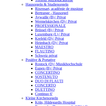
Torhout Muziekacademie
Hausorgeln & Studienorgeln
Rixensart, académie de musique
Bertrange - Hausorgel
Aywaille (B) | Privat
Wermelskirchen (D) | Privat
PROFESSIONALE
Brüssel (B) | Privat
Luxemburg (L) | Privat
Krefeld (D) | Privat
Heimbach (D) | Privat
MAESTRO
FLAUTINO
Schweiz privat
Positive & Portative
Rostock (D) | Musikhochschule
Eupen (B) | Privat
CONCERTINO
SOSTENUTO
DUO DI FLAUTI
CONCERTO
DUETTINO
Continuo 6'
Kleine Kirchenorgeln
Köln, Hildegardis Hospital