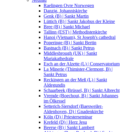
Neubau
Raelingen Ovre Norwegen
Danzig, Johanniskirche
Genk (B) | Sankt Martin
Lüttich (B) | Sankt Jakobus der Kleine
Bree (B) | Sankt Michael
Tallinn (EST) | Methodistenkirche
Hanoi (Vietnam), St Joseph's cathedral
Poperinge (B) | Sankt Bertin
Bastnach (B) | Sankt Petrus
Middlesbrough (UK) | Sankt
Mariakathedrale
Esch an der Alzette (L) | Conservatorium
La Minerie (Thimister-Clermont, B) |
Sankt Petrus
Reckingen an der Meß (L) | Sankt
Aldegundis
Schaarbeek (Brüssel, B) | Sankt Albrecht
Vremde (Boechout, B) | Sankt Johannes
im Ölkessel
Setterich-Siersdorf (Baesweiler-
Aldenhoven, D) | Gnadenkirche
Köln (D) | Priesterseminar
Krefeld (D) | Herz Jesu
Beerse (B) | Sankt Lambert