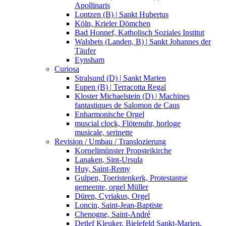
Apollinaris
Lontzen (B) | Sankt Hubertus
Köln, Krieler Dömchen
Bad Honnef, Katholisch Soziales Institut
Walsbets (Landen, B) | Sankt Johannes der
Täufer
Eynsham
Curiosa
Stralsund (D) | Sankt Marien
Eupen (B) | Terracotta Regal
Kloster Michaelstein (D) | Machines
fantastiques de Salomon de Caus
Enharmonische Orgel
muscial clock, Flötenuhr, horloge
musicale, serinette
Revision / Umbau / Translozierung
Kornelimünster Propsteikirche
Lanaken, Sint-Ursula
Huy, Saint-Remy
Gulpen, Toeristenkerk, Protestantse
gemeente, orgel Müller
Düren, Cyriakus, Orgel
Loncin, Saint-Jean-Baptiste
Chenogne, Saint-André
Detlef Kleuker, Bielefeld Sankt-Marien,