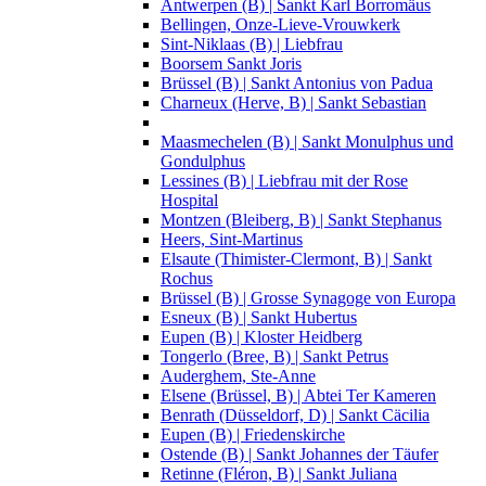
Antwerpen (B) | Sankt Karl Borromäus
Bellingen, Onze-Lieve-Vrouwkerk
Sint-Niklaas (B) | Liebfrau
Boorsem Sankt Joris
Brüssel (B) | Sankt Antonius von Padua
Charneux (Herve, B) | Sankt Sebastian
Maasmechelen (B) | Sankt Monulphus und
Gondulphus
Lessines (B) | Liebfrau mit der Rose
Hospital
Montzen (Bleiberg, B) | Sankt Stephanus
Heers, Sint-Martinus
Elsaute (Thimister-Clermont, B) | Sankt
Rochus
Brüssel (B) | Grosse Synagoge von Europa
Esneux (B) | Sankt Hubertus
Eupen (B) | Kloster Heidberg
Tongerlo (Bree, B) | Sankt Petrus
Auderghem, Ste-Anne
Elsene (Brüssel, B) | Abtei Ter Kameren
Benrath (Düsseldorf, D) | Sankt Cäcilia
Eupen (B) | Friedenskirche
Ostende (B) | Sankt Johannes der Täufer
Retinne (Fléron, B) | Sankt Juliana