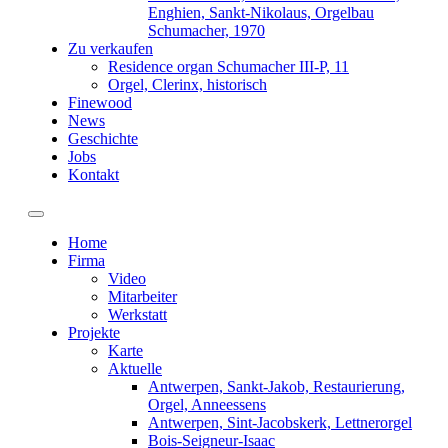
Enghien, Sankt-Nikolaus, Orgelbau
Schumacher, 1970
Zu verkaufen
Residence organ Schumacher III-P, 11
Orgel, Clerinx, historisch
Finewood
News
Geschichte
Jobs
Kontakt
Toggle navigation
Home
Firma
Video
Mitarbeiter
Werkstatt
Projekte
Karte
Aktuelle
Antwerpen, Sankt-Jakob, Restaurierung,
Orgel, Anneessens
Antwerpen, Sint-Jacobskerk, Lettnerorgel
Bois-Seigneur-Isaac