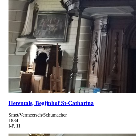
Herentals, Begijnhof St-Catharina
Smet/Vermeersch/Schumacher
1834
I-P, 11