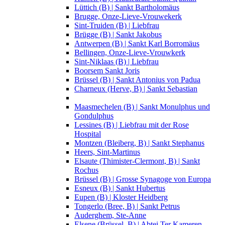
Lüttich (B) | Sankt Bartholomäus
Brugge, Onze-Lieve-Vrouwekerk
Sint-Truiden (B) | Liebfrau
Brügge (B) | Sankt Jakobus
Antwerpen (B) | Sankt Karl Borromäus
Bellingen, Onze-Lieve-Vrouwkerk
Sint-Niklaas (B) | Liebfrau
Boorsem Sankt Joris
Brüssel (B) | Sankt Antonius von Padua
Charneux (Herve, B) | Sankt Sebastian
Maasmechelen (B) | Sankt Monulphus und
Gondulphus
Lessines (B) | Liebfrau mit der Rose
Hospital
Montzen (Bleiberg, B) | Sankt Stephanus
Heers, Sint-Martinus
Elsaute (Thimister-Clermont, B) | Sankt
Rochus
Brüssel (B) | Grosse Synagoge von Europa
Esneux (B) | Sankt Hubertus
Eupen (B) | Kloster Heidberg
Tongerlo (Bree, B) | Sankt Petrus
Auderghem, Ste-Anne
Elsene (Brüssel, B) | Abtei Ter Kameren