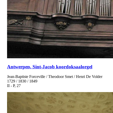
Antwerpen, Sint-Jacob koordoksaalorgel
Jean-Baptiste Forceville / Theodoor Smet / Henri De Volder
1729 / 1830 / 1849
II - P, 27