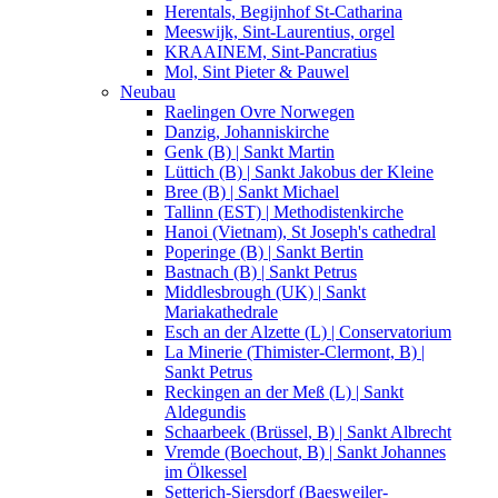
Herentals, Begijnhof St-Catharina
Meeswijk, Sint-Laurentius, orgel
KRAAINEM, Sint-Pancratius
Mol, Sint Pieter & Pauwel
Neubau
Raelingen Ovre Norwegen
Danzig, Johanniskirche
Genk (B) | Sankt Martin
Lüttich (B) | Sankt Jakobus der Kleine
Bree (B) | Sankt Michael
Tallinn (EST) | Methodistenkirche
Hanoi (Vietnam), St Joseph's cathedral
Poperinge (B) | Sankt Bertin
Bastnach (B) | Sankt Petrus
Middlesbrough (UK) | Sankt
Mariakathedrale
Esch an der Alzette (L) | Conservatorium
La Minerie (Thimister-Clermont, B) |
Sankt Petrus
Reckingen an der Meß (L) | Sankt
Aldegundis
Schaarbeek (Brüssel, B) | Sankt Albrecht
Vremde (Boechout, B) | Sankt Johannes
im Ölkessel
Setterich-Siersdorf (Baesweiler-