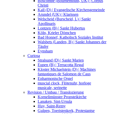
Boscombe (Bournemouth, UK) | Corpus
Christi
Kall (D) | Evangelische Kirchengemeinde
Arundel (UK) | Klarissen
Welscheid (Burscheid, L) | Sankt
Apollinaris
Lontzen (B) | Sankt Hubertus
Köln, Krieler Dömchen
Bad Honnef, Katholisch Soziales Institut
Walsbets (Landen, B) | Sankt Johannes der
Täufer
Eynsham
Curiosa
Stralsund (D) | Sankt Marien
Eupen (B) | Terracotta Regal
Kloster Michaelstein (D) | Machines
fantastiques de Salomon de Caus
Enharmonische Orgel
muscial clock, Flötenuhr, horloge
musicale, serinette
Revision / Umbau / Translozierung
Kornelimünster Propsteikirche
Lanaken, Sint-Ursula
Huy, Saint-Remy
Gulpen, Toeristenkerk, Protestantse