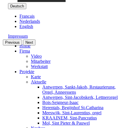
Deutsch
Français
Nederlands
English
Impressum
Previous
Next
Home
Firma
Video
Mitarbeiter
Werkstatt
Projekte
Karte
Aktuelle
Antwerpen, Sankt-Jakob, Restaurierung,
Orgel, Anneessens
Antwerpen, Sint-Jacobskerk, Lettnerorgel
Bois-Seigneur-Isaac
Herentals, Begijnhof St-Catharina
Meeswijk, Sint-Laurentius, orgel
KRAAINEM, Sint-Pancratius
Mol, Sint Pieter & Pauwel