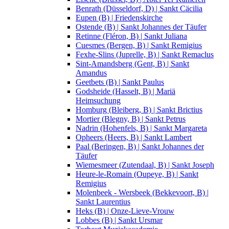
Benrath (Düsseldorf, D) | Sankt Cäcilia
Eupen (B) | Friedenskirche
Ostende (B) | Sankt Johannes der Täufer
Retinne (Fléron, B) | Sankt Juliana
Cuesmes (Bergen, B) | Sankt Remigius
Fexhe-Slins (Juprelle, B) | Sankt Remaclus
Sint-Amandsberg (Gent, B) | Sankt
Amandus
Geetbets (B) | Sankt Paulus
Godsheide (Hasselt, B) | Mariä
Heimsuchung
Homburg (Bleiberg, B) | Sankt Brictius
Mortier (Blegny, B) | Sankt Petrus
Nadrin (Hohenfels, B) | Sankt Margareta
Opheers (Heers, B) | Sankt Lambert
Paal (Beringen, B) | Sankt Johannes der
Täufer
Wiemesmeer (Zutendaal, B) | Sankt Joseph
Heure-le-Romain (Oupeye, B) | Sankt
Remigius
Molenbeek - Wersbeek (Bekkevoort, B) |
Sankt Laurentius
Heks (B) | Onze-Lieve-Vrouw
Lobbes (B) | Sankt Ursmar