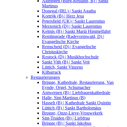
Aldringen (Burg-Reuland, B) | Sankt
Martinus
Donegal (IRL) | Sankt Agatha
Kortrijk (B) | Herz Jesu
Petersfield (UK) | Sankt Laurentius
Merzenich (D) | Sankt Laurentius
Kelmis (B) | Sankt Mariä Himmelfahrt
Remlingrade (Radevormwald, D) |
Evangelische Kirche
Remscheid (D) | Evangelische
Christuskirche
Rostock (D) | Musikhochschule
Sankt Vith (B) | Sankt Veit
Lüttich, Sankt Vinzens
Kilbarrack
Restaurierungen
Brügge, Kathedrale, Restaurierung, Van
Eynde, Orgel, Schumacher
Antwerpen (B) | Liebfrauenkathedrale
Halle, Sint-Martinus (B)
Hasselt (B) | Kathedrale Sankt Quintin
Lüttich (B) | Sankt Bartholomäus
Brugge, Onze-Lieve-Vrouwekerk
Sint-Truiden (B) | Liebfrau
Brügge (B) | Sankt Jakobus