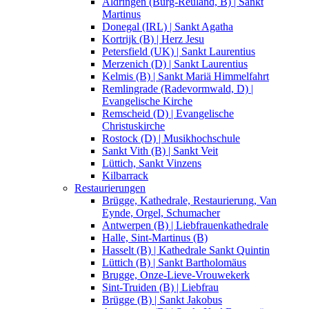
Aldringen (Burg-Reuland, B) | Sankt
Martinus
Donegal (IRL) | Sankt Agatha
Kortrijk (B) | Herz Jesu
Petersfield (UK) | Sankt Laurentius
Merzenich (D) | Sankt Laurentius
Kelmis (B) | Sankt Mariä Himmelfahrt
Remlingrade (Radevormwald, D) |
Evangelische Kirche
Remscheid (D) | Evangelische
Christuskirche
Rostock (D) | Musikhochschule
Sankt Vith (B) | Sankt Veit
Lüttich, Sankt Vinzens
Kilbarrack
Restaurierungen
Brügge, Kathedrale, Restaurierung, Van
Eynde, Orgel, Schumacher
Antwerpen (B) | Liebfrauenkathedrale
Halle, Sint-Martinus (B)
Hasselt (B) | Kathedrale Sankt Quintin
Lüttich (B) | Sankt Bartholomäus
Brugge, Onze-Lieve-Vrouwekerk
Sint-Truiden (B) | Liebfrau
Brügge (B) | Sankt Jakobus