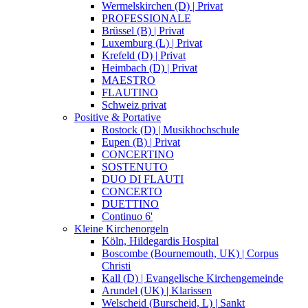
Wermelskirchen (D) | Privat
PROFESSIONALE
Brüssel (B) | Privat
Luxemburg (L) | Privat
Krefeld (D) | Privat
Heimbach (D) | Privat
MAESTRO
FLAUTINO
Schweiz privat
Positive & Portative
Rostock (D) | Musikhochschule
Eupen (B) | Privat
CONCERTINO
SOSTENUTO
DUO DI FLAUTI
CONCERTO
DUETTINO
Continuo 6'
Kleine Kirchenorgeln
Köln, Hildegardis Hospital
Boscombe (Bournemouth, UK) | Corpus
Christi
Kall (D) | Evangelische Kirchengemeinde
Arundel (UK) | Klarissen
Welscheid (Burscheid, L) | Sankt