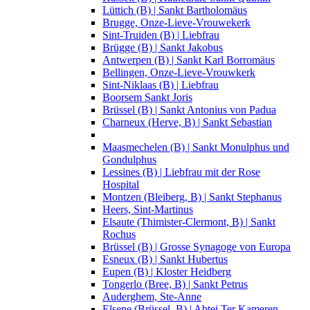
Lüttich (B) | Sankt Bartholomäus
Brugge, Onze-Lieve-Vrouwekerk
Sint-Truiden (B) | Liebfrau
Brügge (B) | Sankt Jakobus
Antwerpen (B) | Sankt Karl Borromäus
Bellingen, Onze-Lieve-Vrouwkerk
Sint-Niklaas (B) | Liebfrau
Boorsem Sankt Joris
Brüssel (B) | Sankt Antonius von Padua
Charneux (Herve, B) | Sankt Sebastian
Maasmechelen (B) | Sankt Monulphus und
Gondulphus
Lessines (B) | Liebfrau mit der Rose
Hospital
Montzen (Bleiberg, B) | Sankt Stephanus
Heers, Sint-Martinus
Elsaute (Thimister-Clermont, B) | Sankt
Rochus
Brüssel (B) | Grosse Synagoge von Europa
Esneux (B) | Sankt Hubertus
Eupen (B) | Kloster Heidberg
Tongerlo (Bree, B) | Sankt Petrus
Auderghem, Ste-Anne
Elsene (Brüssel, B) | Abtei Ter Kameren