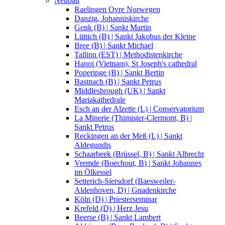
Neubau
Raelingen Ovre Norwegen
Danzig, Johanniskirche
Genk (B) | Sankt Martin
Lüttich (B) | Sankt Jakobus der Kleine
Bree (B) | Sankt Michael
Tallinn (EST) | Methodistenkirche
Hanoi (Vietnam), St Joseph's cathedral
Poperinge (B) | Sankt Bertin
Bastnach (B) | Sankt Petrus
Middlesbrough (UK) | Sankt
Mariakathedrale
Esch an der Alzette (L) | Conservatorium
La Minerie (Thimister-Clermont, B) |
Sankt Petrus
Reckingen an der Meß (L) | Sankt
Aldegundis
Schaarbeek (Brüssel, B) | Sankt Albrecht
Vremde (Boechout, B) | Sankt Johannes
im Ölkessel
Setterich-Siersdorf (Baesweiler-
Aldenhoven, D) | Gnadenkirche
Köln (D) | Priesterseminar
Krefeld (D) | Herz Jesu
Beerse (B) | Sankt Lambert