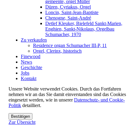
gemeente, orgel Müller
Düren, Cyriakus, Orgel
Loncin, Saint-Jean-Baptiste
Chenogne, Saint-André
Detlef Kleuker, Bielefeld Sankt-Marien,
Enghien, Sankt-Nikolaus, Orgelbau
Schumacher, 1970
Zu verkaufen
Residence organ Schumacher III-P, 11
Orgel, Clerinx, historisch
Finewood
News
Geschichte
Jobs
Kontakt
Unsere Website verwendet Cookies. Durch das Fortfahren
nehmen wir an das Sie damit einverstanden sind das Cookies
eingesetzt werden, wie in unserer
Datenschutz- und Cookie-
Politik
detailliert.
Bestätigen
Zur Übersicht