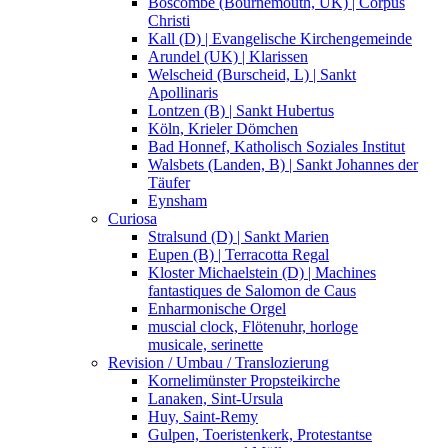
Boscombe (Bournemouth, UK) | Corpus
Christi
Kall (D) | Evangelische Kirchengemeinde
Arundel (UK) | Klarissen
Welscheid (Burscheid, L) | Sankt
Apollinaris
Lontzen (B) | Sankt Hubertus
Köln, Krieler Dömchen
Bad Honnef, Katholisch Soziales Institut
Walsbets (Landen, B) | Sankt Johannes der
Täufer
Eynsham
Curiosa
Stralsund (D) | Sankt Marien
Eupen (B) | Terracotta Regal
Kloster Michaelstein (D) | Machines
fantastiques de Salomon de Caus
Enharmonische Orgel
muscial clock, Flötenuhr, horloge
musicale, serinette
Revision / Umbau / Translozierung
Kornelimünster Propsteikirche
Lanaken, Sint-Ursula
Huy, Saint-Remy
Gulpen, Toeristenkerk, Protestantse