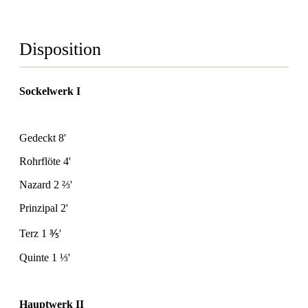
Disposition
Sockelwerk I
Gedeckt 8'
Rohrflöte 4'
Nazard 2
⅔
'
Prinzipal 2'
Terz 1
⅗
'
Quinte 1
⅓
'
Hauptwerk II