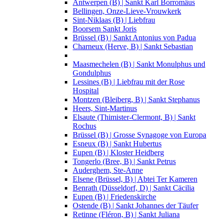
Antwerpen (B) | Sankt Karl Borromäus
Bellingen, Onze-Lieve-Vrouwkerk
Sint-Niklaas (B) | Liebfrau
Boorsem Sankt Joris
Brüssel (B) | Sankt Antonius von Padua
Charneux (Herve, B) | Sankt Sebastian
Maasmechelen (B) | Sankt Monulphus und
Gondulphus
Lessines (B) | Liebfrau mit der Rose
Hospital
Montzen (Bleiberg, B) | Sankt Stephanus
Heers, Sint-Martinus
Elsaute (Thimister-Clermont, B) | Sankt
Rochus
Brüssel (B) | Grosse Synagoge von Europa
Esneux (B) | Sankt Hubertus
Eupen (B) | Kloster Heidberg
Tongerlo (Bree, B) | Sankt Petrus
Auderghem, Ste-Anne
Elsene (Brüssel, B) | Abtei Ter Kameren
Benrath (Düsseldorf, D) | Sankt Cäcilia
Eupen (B) | Friedenskirche
Ostende (B) | Sankt Johannes der Täufer
Retinne (Fléron, B) | Sankt Juliana