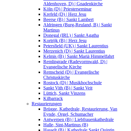
Aldenhoven, D) | Gnadenkirche
Köln (D) | Priesterseminar
Krefeld (D) | Herz Jesu
Beerse (B) | Sankt Lambert
Aldringen (Burg-Reuland, B) | Sankt
Martinus
Donegal (IRL) | Sankt Agatha
Kortrijk (B) | Herz Jesu
Petersfield (UK) | Sankt Laurentius
Merzenich (D) | Sankt Laurentius
Kelmis (B) | Sankt Mariä Himmelfahrt
Remlingrade (Radevormwald, D) |
Evangelische Kirche
Remscheid (D) | Evangelische
Christuskirche
Rostock (D) | Musikhochschule
Sankt Vith (B) | Sankt Veit
Lüttich, Sankt Vinzens
Kilbarrack
Restaurierungen
Brügge, Kathedrale, Restaurierung, Van
Eynde, Orgel, Schumacher
Antwerpen (B) | Liebfrauenkathedrale
Halle, Sint-Martinus (B)
Hasselt (B) | Kathedrale Sankt Quintin