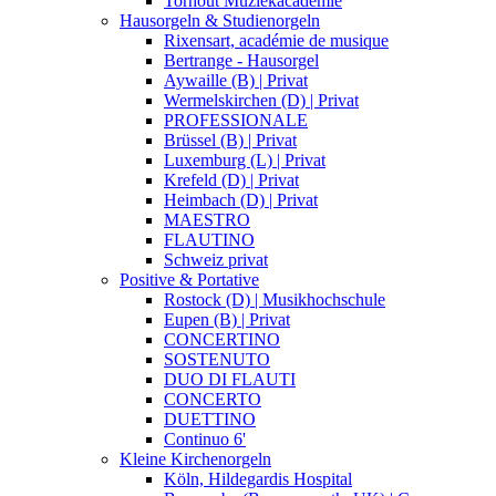
Torhout Muziekacademie
Hausorgeln & Studienorgeln
Rixensart, académie de musique
Bertrange - Hausorgel
Aywaille (B) | Privat
Wermelskirchen (D) | Privat
PROFESSIONALE
Brüssel (B) | Privat
Luxemburg (L) | Privat
Krefeld (D) | Privat
Heimbach (D) | Privat
MAESTRO
FLAUTINO
Schweiz privat
Positive & Portative
Rostock (D) | Musikhochschule
Eupen (B) | Privat
CONCERTINO
SOSTENUTO
DUO DI FLAUTI
CONCERTO
DUETTINO
Continuo 6'
Kleine Kirchenorgeln
Köln, Hildegardis Hospital