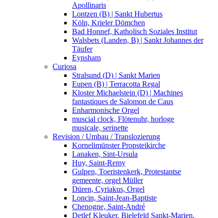
Apollinaris
Lontzen (B) | Sankt Hubertus
Köln, Krieler Dömchen
Bad Honnef, Katholisch Soziales Institut
Walsbets (Landen, B) | Sankt Johannes der
Täufer
Eynsham
Curiosa
Stralsund (D) | Sankt Marien
Eupen (B) | Terracotta Regal
Kloster Michaelstein (D) | Machines
fantastiques de Salomon de Caus
Enharmonische Orgel
muscial clock, Flötenuhr, horloge
musicale, serinette
Revision / Umbau / Translozierung
Kornelimünster Propsteikirche
Lanaken, Sint-Ursula
Huy, Saint-Remy
Gulpen, Toeristenkerk, Protestantse
gemeente, orgel Müller
Düren, Cyriakus, Orgel
Loncin, Saint-Jean-Baptiste
Chenogne, Saint-André
Detlef Kleuker, Bielefeld Sankt-Marien,