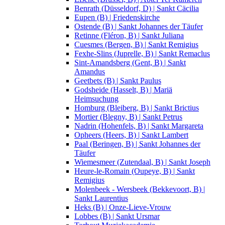
Benrath (Düsseldorf, D) | Sankt Cäcilia
Eupen (B) | Friedenskirche
Ostende (B) | Sankt Johannes der Täufer
Retinne (Fléron, B) | Sankt Juliana
Cuesmes (Bergen, B) | Sankt Remigius
Fexhe-Slins (Juprelle, B) | Sankt Remaclus
Sint-Amandsberg (Gent, B) | Sankt
Amandus
Geetbets (B) | Sankt Paulus
Godsheide (Hasselt, B) | Mariä
Heimsuchung
Homburg (Bleiberg, B) | Sankt Brictius
Mortier (Blegny, B) | Sankt Petrus
Nadrin (Hohenfels, B) | Sankt Margareta
Opheers (Heers, B) | Sankt Lambert
Paal (Beringen, B) | Sankt Johannes der
Täufer
Wiemesmeer (Zutendaal, B) | Sankt Joseph
Heure-le-Romain (Oupeye, B) | Sankt
Remigius
Molenbeek - Wersbeek (Bekkevoort, B) |
Sankt Laurentius
Heks (B) | Onze-Lieve-Vrouw
Lobbes (B) | Sankt Ursmar