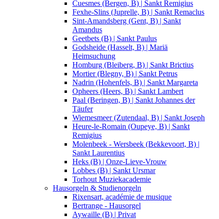
Cuesmes (Bergen, B) | Sankt Remigius
Fexhe-Slins (Juprelle, B) | Sankt Remaclus
Sint-Amandsberg (Gent, B) | Sankt
Amandus
Geetbets (B) | Sankt Paulus
Godsheide (Hasselt, B) | Mariä
Heimsuchung
Homburg (Bleiberg, B) | Sankt Brictius
Mortier (Blegny, B) | Sankt Petrus
Nadrin (Hohenfels, B) | Sankt Margareta
Opheers (Heers, B) | Sankt Lambert
Paal (Beringen, B) | Sankt Johannes der
Täufer
Wiemesmeer (Zutendaal, B) | Sankt Joseph
Heure-le-Romain (Oupeye, B) | Sankt
Remigius
Molenbeek - Wersbeek (Bekkevoort, B) |
Sankt Laurentius
Heks (B) | Onze-Lieve-Vrouw
Lobbes (B) | Sankt Ursmar
Torhout Muziekacademie
Hausorgeln & Studienorgeln
Rixensart, académie de musique
Bertrange - Hausorgel
Aywaille (B) | Privat