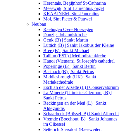
Herentals, Begijnhof St-Catharina
Meeswijk, Sint-Laurentius, orgel
KRAAINEM, Sint-Pancratius
Mol, Sint Pieter & Pauwel
Neubau
Raelingen Ovre Norwegen
Danzig, Johanniskirche
Genk (B) | Sankt Martin
Lüttich (B) | Sankt Jakobus der Kleine
Bree (B) | Sankt Michael
Tallinn (EST) | Methodistenkirche
Hanoi (Vietnam), St Joseph's cathedral
Poperinge (B) | Sankt Bertin
Bastnach (B) | Sankt Petrus
Middlesbrough (UK) | Sankt
Mariakathedrale
Esch an der Alzette (L) | Conservatorium
La Minerie (Thimister-Clermont, B) |
Sankt Petrus
Reckingen an der Meß (L) | Sankt
Aldegundis
Schaarbeek (Brüssel, B) | Sankt Albrecht
Vremde (Boechout, B) | Sankt Johannes
im Ölkessel
Setterich-Siersdorf (Baesweiler-