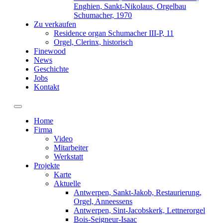
Enghien, Sankt-Nikolaus, Orgelbau
Schumacher, 1970
Zu verkaufen
Residence organ Schumacher III-P, 11
Orgel, Clerinx, historisch
Finewood
News
Geschichte
Jobs
Kontakt
Toggle navigation
Home
Firma
Video
Mitarbeiter
Werkstatt
Projekte
Karte
Aktuelle
Antwerpen, Sankt-Jakob, Restaurierung,
Orgel, Anneessens
Antwerpen, Sint-Jacobskerk, Lettnerorgel
Bois-Seigneur-Isaac