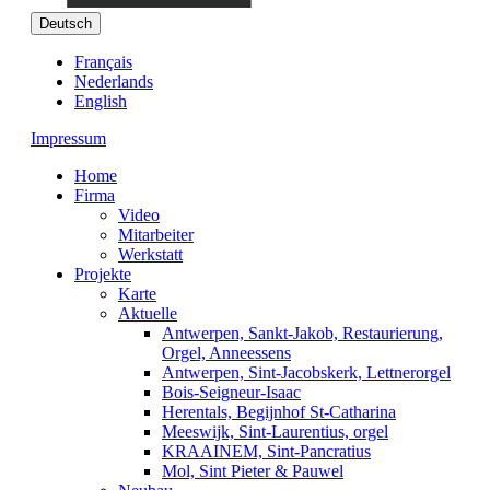
Deutsch
Français
Nederlands
English
Impressum
Home
Firma
Video
Mitarbeiter
Werkstatt
Projekte
Karte
Aktuelle
Antwerpen, Sankt-Jakob, Restaurierung,
Orgel, Anneessens
Antwerpen, Sint-Jacobskerk, Lettnerorgel
Bois-Seigneur-Isaac
Herentals, Begijnhof St-Catharina
Meeswijk, Sint-Laurentius, orgel
KRAAINEM, Sint-Pancratius
Mol, Sint Pieter & Pauwel