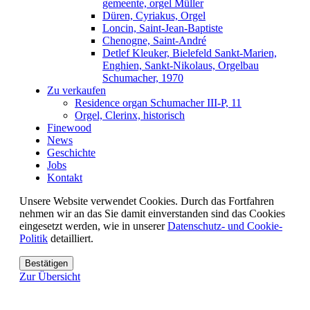
gemeente, orgel Müller
Düren, Cyriakus, Orgel
Loncin, Saint-Jean-Baptiste
Chenogne, Saint-André
Detlef Kleuker, Bielefeld Sankt-Marien,
Enghien, Sankt-Nikolaus, Orgelbau
Schumacher, 1970
Zu verkaufen
Residence organ Schumacher III-P, 11
Orgel, Clerinx, historisch
Finewood
News
Geschichte
Jobs
Kontakt
Unsere Website verwendet Cookies. Durch das Fortfahren
nehmen wir an das Sie damit einverstanden sind das Cookies
eingesetzt werden, wie in unserer
Datenschutz- und Cookie-
Politik
detailliert.
Bestätigen
Zur Übersicht