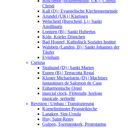
Boscombe (Bournemouth, UK) | Corpus
Christi
Kall (D) | Evangelische Kirchengemeinde
Arundel (UK) | Klarissen
Welscheid (Burscheid, L) | Sankt
Apollinaris
Lontzen (B) | Sankt Hubertus
Köln, Krieler Dömchen
Bad Honnef, Katholisch Soziales Institut
Walsbets (Landen, B) | Sankt Johannes der
Täufer
Eynsham
Curiosa
Stralsund (D) | Sankt Marien
Eupen (B) | Terracotta Regal
Kloster Michaelstein (D) | Machines
fantastiques de Salomon de Caus
Enharmonische Orgel
muscial clock, Flötenuhr, horloge
musicale, serinette
Revision / Umbau / Translozierung
Kornelimünster Propsteikirche
Lanaken, Sint-Ursula
Huy, Saint-Remy
Gulpen, Toeristenkerk, Protestantse