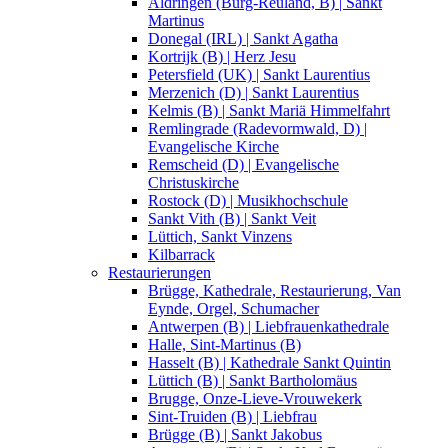
Aldringen (Burg-Reuland, B) | Sankt
Martinus
Donegal (IRL) | Sankt Agatha
Kortrijk (B) | Herz Jesu
Petersfield (UK) | Sankt Laurentius
Merzenich (D) | Sankt Laurentius
Kelmis (B) | Sankt Mariä Himmelfahrt
Remlingrade (Radevormwald, D) |
Evangelische Kirche
Remscheid (D) | Evangelische
Christuskirche
Rostock (D) | Musikhochschule
Sankt Vith (B) | Sankt Veit
Lüttich, Sankt Vinzens
Kilbarrack
Restaurierungen
Brügge, Kathedrale, Restaurierung, Van
Eynde, Orgel, Schumacher
Antwerpen (B) | Liebfrauenkathedrale
Halle, Sint-Martinus (B)
Hasselt (B) | Kathedrale Sankt Quintin
Lüttich (B) | Sankt Bartholomäus
Brugge, Onze-Lieve-Vrouwekerk
Sint-Truiden (B) | Liebfrau
Brügge (B) | Sankt Jakobus