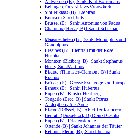
Antwerpen (B) | Sankt Karl Borromäus
Bellingen, Onze-Lieve-Vrouwkerk
Sint-Niklaas (B) | Liebfrau
Boorsem Sankt Joris
Brüssel (B) | Sankt Antonius von Padua
Charneux (Herve, B) | Sankt Sebastian
Maasmechelen (B) | Sankt Monulphus und
Gondulphus
Lessines (B) | Liebfrau mit der Rose
Hospital
Montzen (Bleiberg, B) | Sankt Stephanus
Heers, Sint-Martinus
Elsaute (Thimister-Clermont, B) | Sankt
Rochus
Brüssel (B) | Grosse Synagoge von Europa
Esneux (B) | Sankt Hubertus
Eupen (B) | Kloster Heidberg
Tongerlo (Bree, B) | Sankt Petrus
Auderghem, Ste-Anne
Elsene (Brüssel, B) | Abtei Ter Kameren
Benrath (Düsseldorf, D) | Sankt Cäcilia
Eupen (B) | Friedenskirche
Ostende (B) | Sankt Johannes der Täufer
Retinne (Fléron, B) | Sankt Juliana