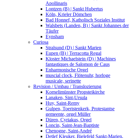
Apollinaris
Lontzen (B) | Sankt Hubertus
Köln, Krieler Dömchen
Bad Honnef, Katholisch Soziales Institut
Walsbets (Landen, B) | Sankt Johannes der
Täufer
Eynsham
Curiosa
Stralsund (D) | Sankt Marien
Eupen (B) | Terracotta Regal
Kloster Michaelstein (D) | Machines
fantastiques de Salomon de Caus
Enharmonische Orgel
muscial clock, Flötenuhr, horloge
musicale, serinette
Revision / Umbau / Translozierung
Kornelimünster Propsteikirche
Lanaken, Sint-Ursula
Huy, Saint-Remy
Gulpen, Toeristenkerk, Protestantse
gemeente, orgel Müller
Düren, Cyriakus, Orgel
Loncin, Saint-Jean-Baptiste
Chenogne, Saint-André
Detlef Kleuker, Bielefeld Sankt-Marien,