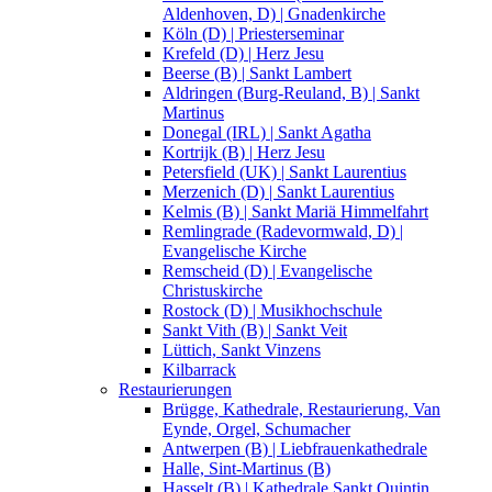
Aldenhoven, D) | Gnadenkirche
Köln (D) | Priesterseminar
Krefeld (D) | Herz Jesu
Beerse (B) | Sankt Lambert
Aldringen (Burg-Reuland, B) | Sankt
Martinus
Donegal (IRL) | Sankt Agatha
Kortrijk (B) | Herz Jesu
Petersfield (UK) | Sankt Laurentius
Merzenich (D) | Sankt Laurentius
Kelmis (B) | Sankt Mariä Himmelfahrt
Remlingrade (Radevormwald, D) |
Evangelische Kirche
Remscheid (D) | Evangelische
Christuskirche
Rostock (D) | Musikhochschule
Sankt Vith (B) | Sankt Veit
Lüttich, Sankt Vinzens
Kilbarrack
Restaurierungen
Brügge, Kathedrale, Restaurierung, Van
Eynde, Orgel, Schumacher
Antwerpen (B) | Liebfrauenkathedrale
Halle, Sint-Martinus (B)
Hasselt (B) | Kathedrale Sankt Quintin