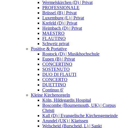
Wermelskirchen (D) | Privat
PROFESSIONALE
Brüssel (B) | Privat
Luxemburg (L) | Privat
Krefeld (D) | Privat
Heimbach (D) | Privat
MAESTRO
FLAUTINO
Schweiz privat
Positive & Portative
Rostock (D) | Musikhochschule
Eupen (B) | Privat
CONCERTINO
SOSTENUTO
DUO DI FLAUTI
CONCERTO
DUETTINO
Continuo 6'
Kleine Kirchenorgeln
Köln, Hildegardis Hospital
Boscombe (Bournemouth, UK) | Corpus
Christi
Kall (D) | Evangelische Kirchengemeinde
Arundel (UK) | Klarissen
Welscheid (Burscheid, L) | Sankt