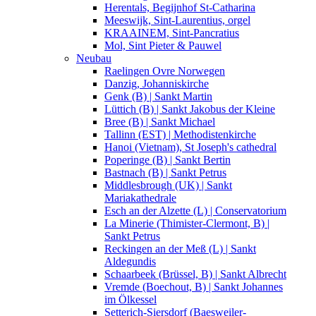
Herentals, Begijnhof St-Catharina
Meeswijk, Sint-Laurentius, orgel
KRAAINEM, Sint-Pancratius
Mol, Sint Pieter & Pauwel
Neubau
Raelingen Ovre Norwegen
Danzig, Johanniskirche
Genk (B) | Sankt Martin
Lüttich (B) | Sankt Jakobus der Kleine
Bree (B) | Sankt Michael
Tallinn (EST) | Methodistenkirche
Hanoi (Vietnam), St Joseph's cathedral
Poperinge (B) | Sankt Bertin
Bastnach (B) | Sankt Petrus
Middlesbrough (UK) | Sankt
Mariakathedrale
Esch an der Alzette (L) | Conservatorium
La Minerie (Thimister-Clermont, B) |
Sankt Petrus
Reckingen an der Meß (L) | Sankt
Aldegundis
Schaarbeek (Brüssel, B) | Sankt Albrecht
Vremde (Boechout, B) | Sankt Johannes
im Ölkessel
Setterich-Siersdorf (Baesweiler-