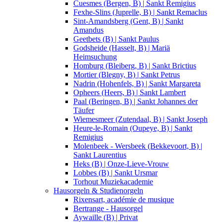
Cuesmes (Bergen, B) | Sankt Remigius
Fexhe-Slins (Juprelle, B) | Sankt Remaclus
Sint-Amandsberg (Gent, B) | Sankt
Amandus
Geetbets (B) | Sankt Paulus
Godsheide (Hasselt, B) | Mariä
Heimsuchung
Homburg (Bleiberg, B) | Sankt Brictius
Mortier (Blegny, B) | Sankt Petrus
Nadrin (Hohenfels, B) | Sankt Margareta
Opheers (Heers, B) | Sankt Lambert
Paal (Beringen, B) | Sankt Johannes der
Täufer
Wiemesmeer (Zutendaal, B) | Sankt Joseph
Heure-le-Romain (Oupeye, B) | Sankt
Remigius
Molenbeek - Wersbeek (Bekkevoort, B) |
Sankt Laurentius
Heks (B) | Onze-Lieve-Vrouw
Lobbes (B) | Sankt Ursmar
Torhout Muziekacademie
Hausorgeln & Studienorgeln
Rixensart, académie de musique
Bertrange - Hausorgel
Aywaille (B) | Privat