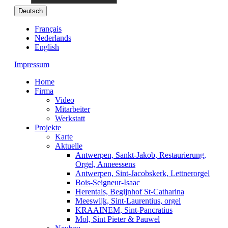
Deutsch
Français
Nederlands
English
Impressum
Home
Firma
Video
Mitarbeiter
Werkstatt
Projekte
Karte
Aktuelle
Antwerpen, Sankt-Jakob, Restaurierung,
Orgel, Anneessens
Antwerpen, Sint-Jacobskerk, Lettnerorgel
Bois-Seigneur-Isaac
Herentals, Begijnhof St-Catharina
Meeswijk, Sint-Laurentius, orgel
KRAAINEM, Sint-Pancratius
Mol, Sint Pieter & Pauwel