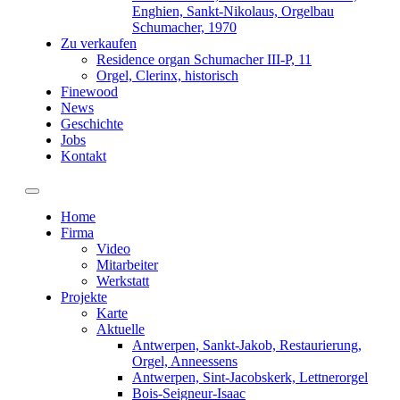
Enghien, Sankt-Nikolaus, Orgelbau
Schumacher, 1970
Zu verkaufen
Residence organ Schumacher III-P, 11
Orgel, Clerinx, historisch
Finewood
News
Geschichte
Jobs
Kontakt
Toggle navigation
Home
Firma
Video
Mitarbeiter
Werkstatt
Projekte
Karte
Aktuelle
Antwerpen, Sankt-Jakob, Restaurierung,
Orgel, Anneessens
Antwerpen, Sint-Jacobskerk, Lettnerorgel
Bois-Seigneur-Isaac