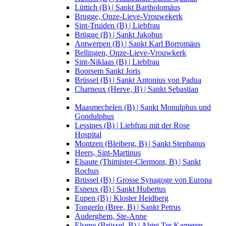
Lüttich (B) | Sankt Bartholomäus
Brugge, Onze-Lieve-Vrouwekerk
Sint-Truiden (B) | Liebfrau
Brügge (B) | Sankt Jakobus
Antwerpen (B) | Sankt Karl Borromäus
Bellingen, Onze-Lieve-Vrouwkerk
Sint-Niklaas (B) | Liebfrau
Boorsem Sankt Joris
Brüssel (B) | Sankt Antonius von Padua
Charneux (Herve, B) | Sankt Sebastian
Maasmechelen (B) | Sankt Monulphus und
Gondulphus
Lessines (B) | Liebfrau mit der Rose
Hospital
Montzen (Bleiberg, B) | Sankt Stephanus
Heers, Sint-Martinus
Elsaute (Thimister-Clermont, B) | Sankt
Rochus
Brüssel (B) | Grosse Synagoge von Europa
Esneux (B) | Sankt Hubertus
Eupen (B) | Kloster Heidberg
Tongerlo (Bree, B) | Sankt Petrus
Auderghem, Ste-Anne
Elsene (Brüssel, B) | Abtei Ter Kameren