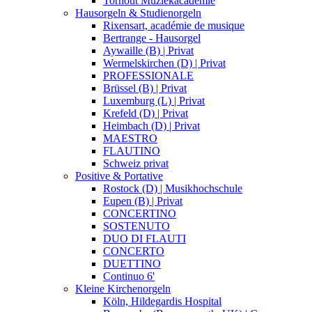
Torhout Muziekacademie
Hausorgeln & Studienorgeln
Rixensart, académie de musique
Bertrange - Hausorgel
Aywaille (B) | Privat
Wermelskirchen (D) | Privat
PROFESSIONALE
Brüssel (B) | Privat
Luxemburg (L) | Privat
Krefeld (D) | Privat
Heimbach (D) | Privat
MAESTRO
FLAUTINO
Schweiz privat
Positive & Portative
Rostock (D) | Musikhochschule
Eupen (B) | Privat
CONCERTINO
SOSTENUTO
DUO DI FLAUTI
CONCERTO
DUETTINO
Continuo 6'
Kleine Kirchenorgeln
Köln, Hildegardis Hospital