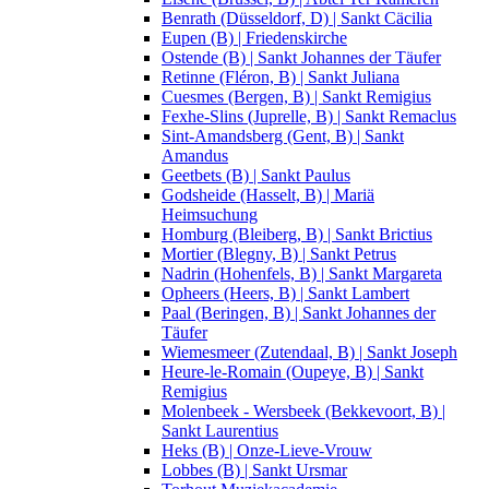
Benrath (Düsseldorf, D) | Sankt Cäcilia
Eupen (B) | Friedenskirche
Ostende (B) | Sankt Johannes der Täufer
Retinne (Fléron, B) | Sankt Juliana
Cuesmes (Bergen, B) | Sankt Remigius
Fexhe-Slins (Juprelle, B) | Sankt Remaclus
Sint-Amandsberg (Gent, B) | Sankt
Amandus
Geetbets (B) | Sankt Paulus
Godsheide (Hasselt, B) | Mariä
Heimsuchung
Homburg (Bleiberg, B) | Sankt Brictius
Mortier (Blegny, B) | Sankt Petrus
Nadrin (Hohenfels, B) | Sankt Margareta
Opheers (Heers, B) | Sankt Lambert
Paal (Beringen, B) | Sankt Johannes der
Täufer
Wiemesmeer (Zutendaal, B) | Sankt Joseph
Heure-le-Romain (Oupeye, B) | Sankt
Remigius
Molenbeek - Wersbeek (Bekkevoort, B) |
Sankt Laurentius
Heks (B) | Onze-Lieve-Vrouw
Lobbes (B) | Sankt Ursmar