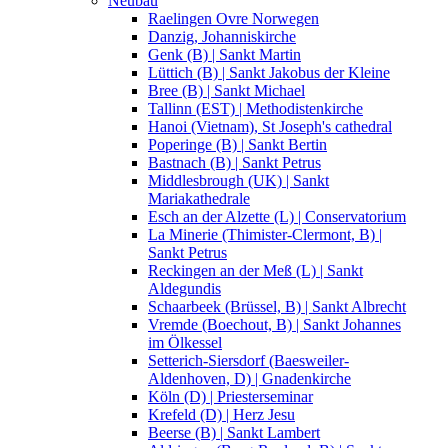
Neubau
Raelingen Ovre Norwegen
Danzig, Johanniskirche
Genk (B) | Sankt Martin
Lüttich (B) | Sankt Jakobus der Kleine
Bree (B) | Sankt Michael
Tallinn (EST) | Methodistenkirche
Hanoi (Vietnam), St Joseph's cathedral
Poperinge (B) | Sankt Bertin
Bastnach (B) | Sankt Petrus
Middlesbrough (UK) | Sankt
Mariakathedrale
Esch an der Alzette (L) | Conservatorium
La Minerie (Thimister-Clermont, B) |
Sankt Petrus
Reckingen an der Meß (L) | Sankt
Aldegundis
Schaarbeek (Brüssel, B) | Sankt Albrecht
Vremde (Boechout, B) | Sankt Johannes
im Ölkessel
Setterich-Siersdorf (Baesweiler-
Aldenhoven, D) | Gnadenkirche
Köln (D) | Priesterseminar
Krefeld (D) | Herz Jesu
Beerse (B) | Sankt Lambert