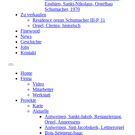
Enghien, Sankt-Nikolaus, Orgelbau
Schumacher, 1970
Zu verkaufen
Residence organ Schumacher III-P, 11
Orgel, Clerinx, historisch
Finewood
News
Geschichte
Jobs
Kontakt
Toggle navigation
Home
Firma
Video
Mitarbeiter
Werkstatt
Projekte
Karte
Aktuelle
Antwerpen, Sankt-Jakob, Restaurierung,
Orgel, Anneessens
Antwerpen, Sint-Jacobskerk, Lettnerorgel
Bois-Seigneur-Isaac