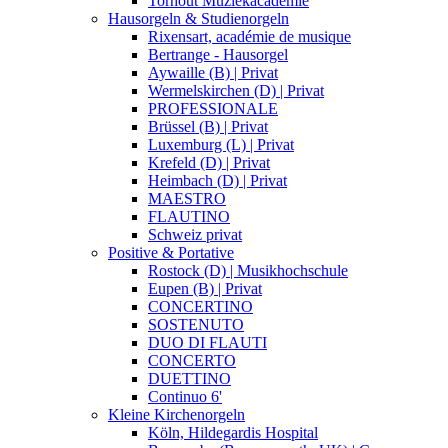
Torhout Muziekacademie
Hausorgeln & Studienorgeln
Rixensart, académie de musique
Bertrange - Hausorgel
Aywaille (B) | Privat
Wermelskirchen (D) | Privat
PROFESSIONALE
Brüssel (B) | Privat
Luxemburg (L) | Privat
Krefeld (D) | Privat
Heimbach (D) | Privat
MAESTRO
FLAUTINO
Schweiz privat
Positive & Portative
Rostock (D) | Musikhochschule
Eupen (B) | Privat
CONCERTINO
SOSTENUTO
DUO DI FLAUTI
CONCERTO
DUETTINO
Continuo 6'
Kleine Kirchenorgeln
Köln, Hildegardis Hospital