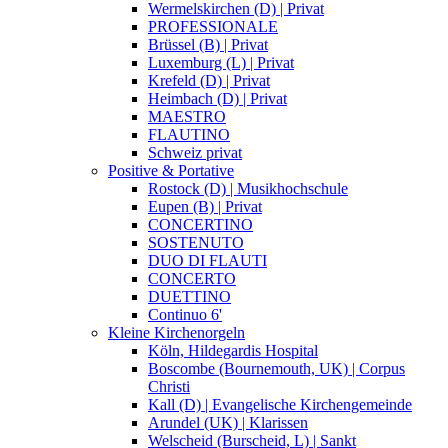
Wermelskirchen (D) | Privat
PROFESSIONALE
Brüssel (B) | Privat
Luxemburg (L) | Privat
Krefeld (D) | Privat
Heimbach (D) | Privat
MAESTRO
FLAUTINO
Schweiz privat
Positive & Portative
Rostock (D) | Musikhochschule
Eupen (B) | Privat
CONCERTINO
SOSTENUTO
DUO DI FLAUTI
CONCERTO
DUETTINO
Continuo 6'
Kleine Kirchenorgeln
Köln, Hildegardis Hospital
Boscombe (Bournemouth, UK) | Corpus
Christi
Kall (D) | Evangelische Kirchengemeinde
Arundel (UK) | Klarissen
Welscheid (Burscheid, L) | Sankt