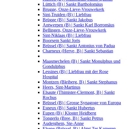
Lüttich (B) | Sankt Bartholomäus
Brugge, Onze-Lieve-Vrouwekerk
Sint-Truiden (B) | Liebfrau
Brügge (B) | Sankt Jakobus
Antwerpen (B) | Sankt Karl Borromäus
Bellingen, Onze-Lieve-Vrouwkerk
Sint-Niklaas (B) | Liebfrau
Boorsem Sankt Joris
Brüssel (B) | Sankt Antonius von Padua
Charneux (Herve, B) | Sankt Sebastian
Maasmechelen (B) | Sankt Monulphus und
Gondulphus
Lessines (B) | Liebfrau mit der Rose
Hospital
Montzen (Bleiberg, B) | Sankt Stephanus
Heers, Sint-Martinus
Elsaute (Thimister-Clermont, B) | Sankt
Rochus
Brüssel (B) | Grosse Synagoge von Europa
Esneux (B) | Sankt Hubertus
Eupen (B) | Kloster Heidberg
Tongerlo (Bree, B) | Sankt Petrus
Auderghem, Ste-Anne
Elsene (Brüssel, B) | Abtei Ter Kameren