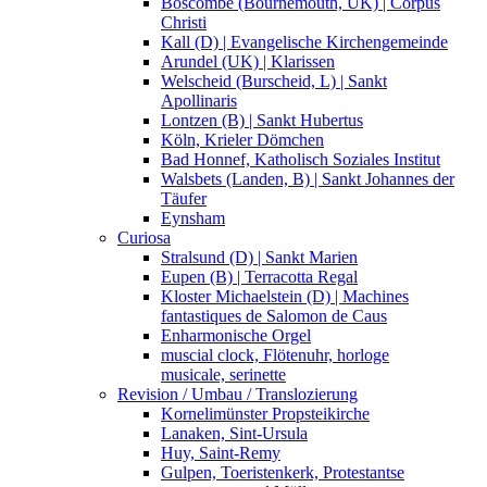
Boscombe (Bournemouth, UK) | Corpus
Christi
Kall (D) | Evangelische Kirchengemeinde
Arundel (UK) | Klarissen
Welscheid (Burscheid, L) | Sankt
Apollinaris
Lontzen (B) | Sankt Hubertus
Köln, Krieler Dömchen
Bad Honnef, Katholisch Soziales Institut
Walsbets (Landen, B) | Sankt Johannes der
Täufer
Eynsham
Curiosa
Stralsund (D) | Sankt Marien
Eupen (B) | Terracotta Regal
Kloster Michaelstein (D) | Machines
fantastiques de Salomon de Caus
Enharmonische Orgel
muscial clock, Flötenuhr, horloge
musicale, serinette
Revision / Umbau / Translozierung
Kornelimünster Propsteikirche
Lanaken, Sint-Ursula
Huy, Saint-Remy
Gulpen, Toeristenkerk, Protestantse