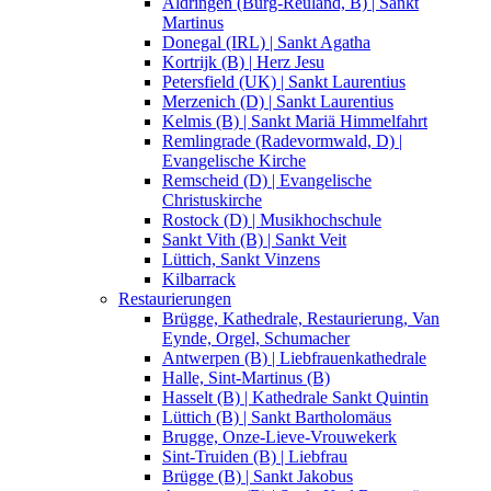
Aldringen (Burg-Reuland, B) | Sankt
Martinus
Donegal (IRL) | Sankt Agatha
Kortrijk (B) | Herz Jesu
Petersfield (UK) | Sankt Laurentius
Merzenich (D) | Sankt Laurentius
Kelmis (B) | Sankt Mariä Himmelfahrt
Remlingrade (Radevormwald, D) |
Evangelische Kirche
Remscheid (D) | Evangelische
Christuskirche
Rostock (D) | Musikhochschule
Sankt Vith (B) | Sankt Veit
Lüttich, Sankt Vinzens
Kilbarrack
Restaurierungen
Brügge, Kathedrale, Restaurierung, Van
Eynde, Orgel, Schumacher
Antwerpen (B) | Liebfrauenkathedrale
Halle, Sint-Martinus (B)
Hasselt (B) | Kathedrale Sankt Quintin
Lüttich (B) | Sankt Bartholomäus
Brugge, Onze-Lieve-Vrouwekerk
Sint-Truiden (B) | Liebfrau
Brügge (B) | Sankt Jakobus