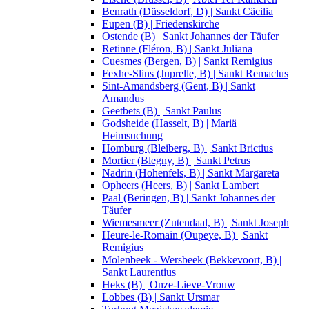
Benrath (Düsseldorf, D) | Sankt Cäcilia
Eupen (B) | Friedenskirche
Ostende (B) | Sankt Johannes der Täufer
Retinne (Fléron, B) | Sankt Juliana
Cuesmes (Bergen, B) | Sankt Remigius
Fexhe-Slins (Juprelle, B) | Sankt Remaclus
Sint-Amandsberg (Gent, B) | Sankt
Amandus
Geetbets (B) | Sankt Paulus
Godsheide (Hasselt, B) | Mariä
Heimsuchung
Homburg (Bleiberg, B) | Sankt Brictius
Mortier (Blegny, B) | Sankt Petrus
Nadrin (Hohenfels, B) | Sankt Margareta
Opheers (Heers, B) | Sankt Lambert
Paal (Beringen, B) | Sankt Johannes der
Täufer
Wiemesmeer (Zutendaal, B) | Sankt Joseph
Heure-le-Romain (Oupeye, B) | Sankt
Remigius
Molenbeek - Wersbeek (Bekkevoort, B) |
Sankt Laurentius
Heks (B) | Onze-Lieve-Vrouw
Lobbes (B) | Sankt Ursmar