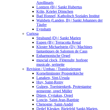
Apollinaris
Lontzen (B) | Sankt Hubertus
Köln, Krieler Dömchen
Bad Honnef, Katholisch Soziales Institut
Walsbets (Landen, B) | Sankt Johannes der
Täufer
Eynsham
Curiosa
Stralsund (D) | Sankt Marien
Eupen (B) | Terracotta Regal
Kloster Michaelstein (D) | Machines
fantastiques de Salomon de Caus
Enharmonische Orgel
muscial clock, Flötenuhr, horloge
musicale, serinette
Revision / Umbau / Translozierung
Kornelimünster Propsteikirche
Lanaken, Sint-Ursula
Huy, Saint-Remy
Gulpen, Toeristenkerk, Protestantse
gemeente, orgel Müller
Düren, Cyriakus, Orgel
Loncin, Saint-Jean-Baptiste
Chenogne, Saint-André
Detlef Kleuker, Bielefeld Sankt-Marien,