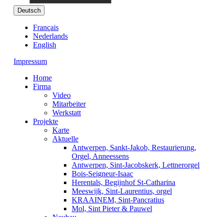
Deutsch
Français
Nederlands
English
Impressum
Home
Firma
Video
Mitarbeiter
Werkstatt
Projekte
Karte
Aktuelle
Antwerpen, Sankt-Jakob, Restaurierung,
Orgel, Anneessens
Antwerpen, Sint-Jacobskerk, Lettnerorgel
Bois-Seigneur-Isaac
Herentals, Begijnhof St-Catharina
Meeswijk, Sint-Laurentius, orgel
KRAAINEM, Sint-Pancratius
Mol, Sint Pieter & Pauwel