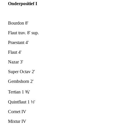
Onderpositief I
Bourdon 8'
Flaut trav. 8' sup.
Praestant 4'
Flaut 4'
Nazar 3'
Super Octav 2'
Gembshorn 2'
Tertian 1
⅗
'
Quintflaut 1
⅓
'
Cornet IV
Mixtur IV