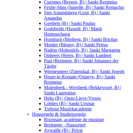
Cuesmes (Bergen, B) | Sankt Remigius
Fexhe-Slins (Juprelle, B) | Sankt Remaclus
Sint-Amandsberg (Gent, B) | Sankt
Amandus
Geetbets (B) | Sankt Paulus
Godsheide (Hasselt, B) | Mariä
Heimsuchung
Homburg (Bleiberg, B) | Sankt Brictius
Mortier (Blegny, B) | Sankt Petrus
Nadrin (Hohenfels, B) | Sankt Margareta
Opheers (Heers, B) | Sankt Lambert
Paal (Beringen, B) | Sankt Johannes der
Täufer
Wiemesmeer (Zutendaal, B) | Sankt Joseph
Heure-le-Romain (Oupeye, B) | Sankt
Remigius
Molenbeek - Wersbeek (Bekkevoort, B) |
Sankt Laurentius
Heks (B) | Onze-Lieve-Vrouw
Lobbes (B) | Sankt Ursmar
Torhout Muziekacademie
Hausorgeln & Studienorgeln
Rixensart, académie de musique
Bertrange - Hausorgel
Aywaille (B) | Privat