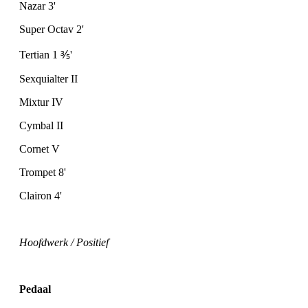
Nazar 3'
Super Octav 2'
Tertian 1
⅗
'
Sexquialter II
Mixtur IV
Cymbal II
Cornet V
Trompet 8'
Clairon 4'
Hoofdwerk / Positief
Pedaal