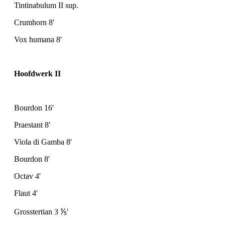
Tintinabulum II sup.
Crumhorn 8'
Vox humana 8'
Hoofdwerk II
Bourdon 16'
Praestant 8'
Viola di Gamba 8'
Bourdon 8'
Octav 4'
Flaut 4'
Grosstertian 3
⅕
'