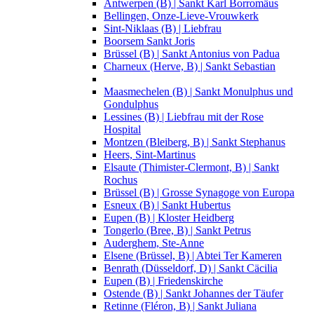
Antwerpen (B) | Sankt Karl Borromäus
Bellingen, Onze-Lieve-Vrouwkerk
Sint-Niklaas (B) | Liebfrau
Boorsem Sankt Joris
Brüssel (B) | Sankt Antonius von Padua
Charneux (Herve, B) | Sankt Sebastian
Maasmechelen (B) | Sankt Monulphus und
Gondulphus
Lessines (B) | Liebfrau mit der Rose
Hospital
Montzen (Bleiberg, B) | Sankt Stephanus
Heers, Sint-Martinus
Elsaute (Thimister-Clermont, B) | Sankt
Rochus
Brüssel (B) | Grosse Synagoge von Europa
Esneux (B) | Sankt Hubertus
Eupen (B) | Kloster Heidberg
Tongerlo (Bree, B) | Sankt Petrus
Auderghem, Ste-Anne
Elsene (Brüssel, B) | Abtei Ter Kameren
Benrath (Düsseldorf, D) | Sankt Cäcilia
Eupen (B) | Friedenskirche
Ostende (B) | Sankt Johannes der Täufer
Retinne (Fléron, B) | Sankt Juliana