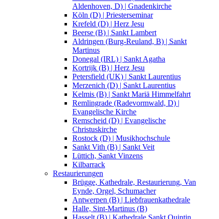
Aldenhoven, D) | Gnadenkirche
Köln (D) | Priesterseminar
Krefeld (D) | Herz Jesu
Beerse (B) | Sankt Lambert
Aldringen (Burg-Reuland, B) | Sankt
Martinus
Donegal (IRL) | Sankt Agatha
Kortrijk (B) | Herz Jesu
Petersfield (UK) | Sankt Laurentius
Merzenich (D) | Sankt Laurentius
Kelmis (B) | Sankt Mariä Himmelfahrt
Remlingrade (Radevormwald, D) |
Evangelische Kirche
Remscheid (D) | Evangelische
Christuskirche
Rostock (D) | Musikhochschule
Sankt Vith (B) | Sankt Veit
Lüttich, Sankt Vinzens
Kilbarrack
Restaurierungen
Brügge, Kathedrale, Restaurierung, Van
Eynde, Orgel, Schumacher
Antwerpen (B) | Liebfrauenkathedrale
Halle, Sint-Martinus (B)
Hasselt (B) | Kathedrale Sankt Quintin