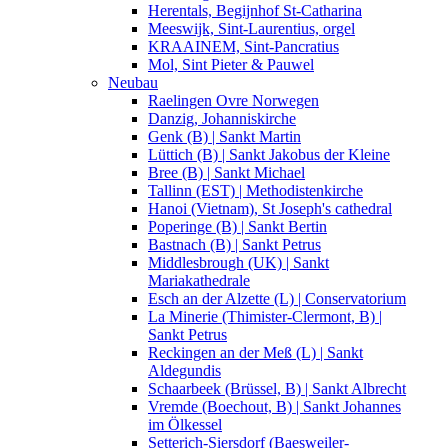
Herentals, Begijnhof St-Catharina
Meeswijk, Sint-Laurentius, orgel
KRAAINEM, Sint-Pancratius
Mol, Sint Pieter & Pauwel
Neubau
Raelingen Ovre Norwegen
Danzig, Johanniskirche
Genk (B) | Sankt Martin
Lüttich (B) | Sankt Jakobus der Kleine
Bree (B) | Sankt Michael
Tallinn (EST) | Methodistenkirche
Hanoi (Vietnam), St Joseph's cathedral
Poperinge (B) | Sankt Bertin
Bastnach (B) | Sankt Petrus
Middlesbrough (UK) | Sankt
Mariakathedrale
Esch an der Alzette (L) | Conservatorium
La Minerie (Thimister-Clermont, B) |
Sankt Petrus
Reckingen an der Meß (L) | Sankt
Aldegundis
Schaarbeek (Brüssel, B) | Sankt Albrecht
Vremde (Boechout, B) | Sankt Johannes
im Ölkessel
Setterich-Siersdorf (Baesweiler-