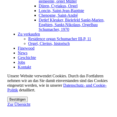
gemeente, orgel Müller
Düren, Cyriakus, Orgel
Loncin, Saint-Jean-Baptiste
Chenogne, Saint-André
Detlef Kleuker, Bielefeld Sankt-Marien,
Enghien, Sankt-Nikolaus, Orgelbau
Schumacher, 1970
Zu verkaufen
Residence organ Schumacher III-P, 11
Orgel, Clerinx, historisch
Finewood
News
Geschichte
Jobs
Kontakt
Unsere Website verwendet Cookies. Durch das Fortfahren
nehmen wir an das Sie damit einverstanden sind das Cookies
eingesetzt werden, wie in unserer
Datenschutz- und Cookie-
Politik
detailliert.
Bestätigen
Zur Übersicht