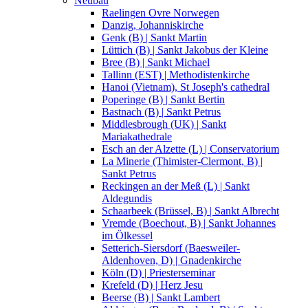
Neubau
Raelingen Ovre Norwegen
Danzig, Johanniskirche
Genk (B) | Sankt Martin
Lüttich (B) | Sankt Jakobus der Kleine
Bree (B) | Sankt Michael
Tallinn (EST) | Methodistenkirche
Hanoi (Vietnam), St Joseph's cathedral
Poperinge (B) | Sankt Bertin
Bastnach (B) | Sankt Petrus
Middlesbrough (UK) | Sankt
Mariakathedrale
Esch an der Alzette (L) | Conservatorium
La Minerie (Thimister-Clermont, B) |
Sankt Petrus
Reckingen an der Meß (L) | Sankt
Aldegundis
Schaarbeek (Brüssel, B) | Sankt Albrecht
Vremde (Boechout, B) | Sankt Johannes
im Ölkessel
Setterich-Siersdorf (Baesweiler-
Aldenhoven, D) | Gnadenkirche
Köln (D) | Priesterseminar
Krefeld (D) | Herz Jesu
Beerse (B) | Sankt Lambert