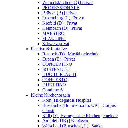
Wermelskirchen (D) | Privat
PROFESSIONALE
Brüssel (B) | Privat
Luxemburg (L) | Privat
Krefeld (D) | Privat
Heimbach (D) | Privat
MAESTRO
FLAUTINO
Schweiz privat
Positive & Portative
Rostock (D) | Musikhochschule
Eupen (B) | Privat
CONCERTINO
SOSTENUTO
DUO DI FLAUTI
CONCERTO
DUETTINO
Continuo 6'
Kleine Kirchenorgeln
Köln, Hildegardis Hospital
Boscombe (Bournemouth, UK) | Corpus
Christi
Kall (D) | Evangelische Kirchengemeinde
Arundel (UK) | Klarissen
Welscheid (Burscheid, L) | Sankt