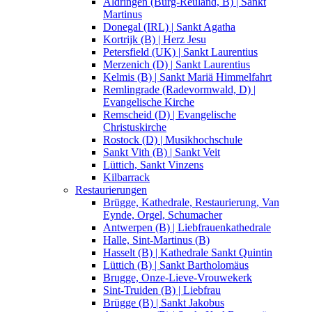
Aldringen (Burg-Reuland, B) | Sankt
Martinus
Donegal (IRL) | Sankt Agatha
Kortrijk (B) | Herz Jesu
Petersfield (UK) | Sankt Laurentius
Merzenich (D) | Sankt Laurentius
Kelmis (B) | Sankt Mariä Himmelfahrt
Remlingrade (Radevormwald, D) |
Evangelische Kirche
Remscheid (D) | Evangelische
Christuskirche
Rostock (D) | Musikhochschule
Sankt Vith (B) | Sankt Veit
Lüttich, Sankt Vinzens
Kilbarrack
Restaurierungen
Brügge, Kathedrale, Restaurierung, Van
Eynde, Orgel, Schumacher
Antwerpen (B) | Liebfrauenkathedrale
Halle, Sint-Martinus (B)
Hasselt (B) | Kathedrale Sankt Quintin
Lüttich (B) | Sankt Bartholomäus
Brugge, Onze-Lieve-Vrouwekerk
Sint-Truiden (B) | Liebfrau
Brügge (B) | Sankt Jakobus