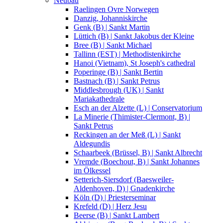
Neubau
Raelingen Ovre Norwegen
Danzig, Johanniskirche
Genk (B) | Sankt Martin
Lüttich (B) | Sankt Jakobus der Kleine
Bree (B) | Sankt Michael
Tallinn (EST) | Methodistenkirche
Hanoi (Vietnam), St Joseph's cathedral
Poperinge (B) | Sankt Bertin
Bastnach (B) | Sankt Petrus
Middlesbrough (UK) | Sankt
Mariakathedrale
Esch an der Alzette (L) | Conservatorium
La Minerie (Thimister-Clermont, B) |
Sankt Petrus
Reckingen an der Meß (L) | Sankt
Aldegundis
Schaarbeek (Brüssel, B) | Sankt Albrecht
Vremde (Boechout, B) | Sankt Johannes
im Ölkessel
Setterich-Siersdorf (Baesweiler-
Aldenhoven, D) | Gnadenkirche
Köln (D) | Priesterseminar
Krefeld (D) | Herz Jesu
Beerse (B) | Sankt Lambert