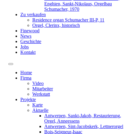
Enghien, Sankt-Nikolaus, Orgelbau
Schumacher, 1970
Zu verkaufen
Residence organ Schumacher III-P, 11
Orgel, Clerinx, historisch
Finewood
News
Geschichte
Jobs
Kontakt
Toggle navigation
Home
Firma
Video
Mitarbeiter
Werkstatt
Projekte
Karte
Aktuelle
Antwerpen, Sankt-Jakob, Restaurierung,
Orgel, Anneessens
Antwerpen, Sint-Jacobskerk, Lettnerorgel
Bois-Seigneur-Isaac