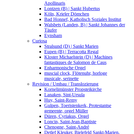
Apollinaris
Lontzen (B) | Sankt Hubertus
Köln, Krieler Dömchen
Bad Honnef, Katholisch Soziales Institut
Walsbets (Landen, B) | Sankt Johannes der
Täufer
Eynsham
Curiosa
Stralsund (D) | Sankt Marien
Eupen (B) | Terracotta Regal
Kloster Michaelstein (D) | Machines
fantastiques de Salomon de Caus
Enharmonische Orgel
muscial clock, Flötenuhr, horloge
musicale, serinette
Revision / Umbau / Translozierung
Kornelimünster Propsteikirche
Lanaken, Sint-Ursula
Huy, Saint-Remy
Gulpen, Toeristenkerk, Protestantse
gemeente, orgel Müller
Düren, Cyriakus, Orgel
Loncin, Saint-Jean-Baptiste
Chenogne, Saint-André
Detlef Kleuker, Bielefeld Sankt-Marien,