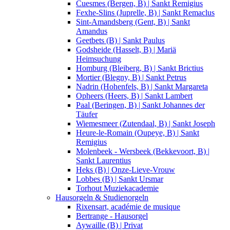
Cuesmes (Bergen, B) | Sankt Remigius
Fexhe-Slins (Juprelle, B) | Sankt Remaclus
Sint-Amandsberg (Gent, B) | Sankt
Amandus
Geetbets (B) | Sankt Paulus
Godsheide (Hasselt, B) | Mariä
Heimsuchung
Homburg (Bleiberg, B) | Sankt Brictius
Mortier (Blegny, B) | Sankt Petrus
Nadrin (Hohenfels, B) | Sankt Margareta
Opheers (Heers, B) | Sankt Lambert
Paal (Beringen, B) | Sankt Johannes der
Täufer
Wiemesmeer (Zutendaal, B) | Sankt Joseph
Heure-le-Romain (Oupeye, B) | Sankt
Remigius
Molenbeek - Wersbeek (Bekkevoort, B) |
Sankt Laurentius
Heks (B) | Onze-Lieve-Vrouw
Lobbes (B) | Sankt Ursmar
Torhout Muziekacademie
Hausorgeln & Studienorgeln
Rixensart, académie de musique
Bertrange - Hausorgel
Aywaille (B) | Privat