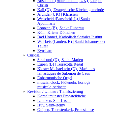
Boscombe (Bournemouth, UK) | Corpus
Christi
Kall (D) | Evangelische Kirchengemeinde
Arundel (UK) | Klarissen
Welscheid (Burscheid, L) | Sankt
Apollinaris
Lontzen (B) | Sankt Hubertus
Köln, Krieler Dömchen
Bad Honnef, Katholisch Soziales Institut
Walsbets (Landen, B) | Sankt Johannes der
Täufer
Eynsham
Curiosa
Stralsund (D) | Sankt Marien
Eupen (B) | Terracotta Regal
Kloster Michaelstein (D) | Machines
fantastiques de Salomon de Caus
Enharmonische Orgel
muscial clock, Flötenuhr, horloge
musicale, serinette
Revision / Umbau / Translozierung
Kornelimünster Propsteikirche
Lanaken, Sint-Ursula
Huy, Saint-Remy
Gulpen, Toeristenkerk, Protestantse