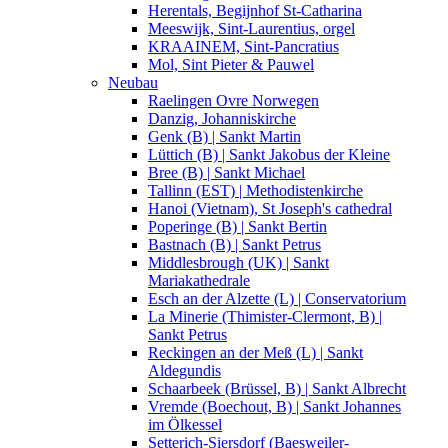
Herentals, Begijnhof St-Catharina
Meeswijk, Sint-Laurentius, orgel
KRAAINEM, Sint-Pancratius
Mol, Sint Pieter & Pauwel
Neubau
Raelingen Ovre Norwegen
Danzig, Johanniskirche
Genk (B) | Sankt Martin
Lüttich (B) | Sankt Jakobus der Kleine
Bree (B) | Sankt Michael
Tallinn (EST) | Methodistenkirche
Hanoi (Vietnam), St Joseph's cathedral
Poperinge (B) | Sankt Bertin
Bastnach (B) | Sankt Petrus
Middlesbrough (UK) | Sankt
Mariakathedrale
Esch an der Alzette (L) | Conservatorium
La Minerie (Thimister-Clermont, B) |
Sankt Petrus
Reckingen an der Meß (L) | Sankt
Aldegundis
Schaarbeek (Brüssel, B) | Sankt Albrecht
Vremde (Boechout, B) | Sankt Johannes
im Ölkessel
Setterich-Siersdorf (Baesweiler-