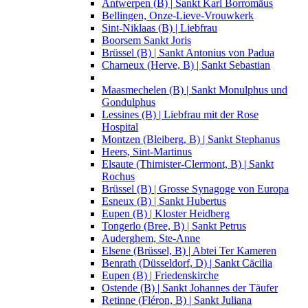
Antwerpen (B) | Sankt Karl Borromäus
Bellingen, Onze-Lieve-Vrouwkerk
Sint-Niklaas (B) | Liebfrau
Boorsem Sankt Joris
Brüssel (B) | Sankt Antonius von Padua
Charneux (Herve, B) | Sankt Sebastian
Maasmechelen (B) | Sankt Monulphus und
Gondulphus
Lessines (B) | Liebfrau mit der Rose
Hospital
Montzen (Bleiberg, B) | Sankt Stephanus
Heers, Sint-Martinus
Elsaute (Thimister-Clermont, B) | Sankt
Rochus
Brüssel (B) | Grosse Synagoge von Europa
Esneux (B) | Sankt Hubertus
Eupen (B) | Kloster Heidberg
Tongerlo (Bree, B) | Sankt Petrus
Auderghem, Ste-Anne
Elsene (Brüssel, B) | Abtei Ter Kameren
Benrath (Düsseldorf, D) | Sankt Cäcilia
Eupen (B) | Friedenskirche
Ostende (B) | Sankt Johannes der Täufer
Retinne (Fléron, B) | Sankt Juliana