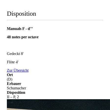
Disposition
Manuals F - d'''
48 notes per octave
Gedeckt 8'
Flöte 4'
Zur Übersicht
Ort
(D)
Erbauer
Schumacher
Disposition
II – P, 2