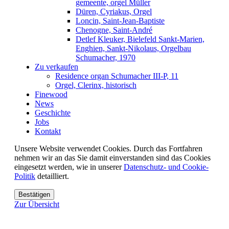
gemeente, orgel Müller
Düren, Cyriakus, Orgel
Loncin, Saint-Jean-Baptiste
Chenogne, Saint-André
Detlef Kleuker, Bielefeld Sankt-Marien,
Enghien, Sankt-Nikolaus, Orgelbau
Schumacher, 1970
Zu verkaufen
Residence organ Schumacher III-P, 11
Orgel, Clerinx, historisch
Finewood
News
Geschichte
Jobs
Kontakt
Unsere Website verwendet Cookies. Durch das Fortfahren
nehmen wir an das Sie damit einverstanden sind das Cookies
eingesetzt werden, wie in unserer
Datenschutz- und Cookie-
Politik
detailliert.
Bestätigen
Zur Übersicht