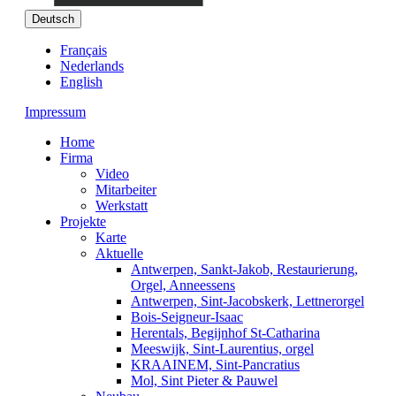
Deutsch
Français
Nederlands
English
Impressum
Home
Firma
Video
Mitarbeiter
Werkstatt
Projekte
Karte
Aktuelle
Antwerpen, Sankt-Jakob, Restaurierung,
Orgel, Anneessens
Antwerpen, Sint-Jacobskerk, Lettnerorgel
Bois-Seigneur-Isaac
Herentals, Begijnhof St-Catharina
Meeswijk, Sint-Laurentius, orgel
KRAAINEM, Sint-Pancratius
Mol, Sint Pieter & Pauwel