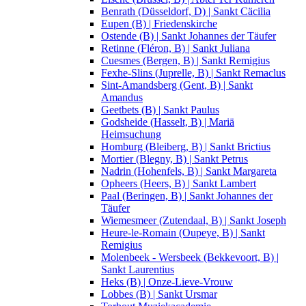
Benrath (Düsseldorf, D) | Sankt Cäcilia
Eupen (B) | Friedenskirche
Ostende (B) | Sankt Johannes der Täufer
Retinne (Fléron, B) | Sankt Juliana
Cuesmes (Bergen, B) | Sankt Remigius
Fexhe-Slins (Juprelle, B) | Sankt Remaclus
Sint-Amandsberg (Gent, B) | Sankt
Amandus
Geetbets (B) | Sankt Paulus
Godsheide (Hasselt, B) | Mariä
Heimsuchung
Homburg (Bleiberg, B) | Sankt Brictius
Mortier (Blegny, B) | Sankt Petrus
Nadrin (Hohenfels, B) | Sankt Margareta
Opheers (Heers, B) | Sankt Lambert
Paal (Beringen, B) | Sankt Johannes der
Täufer
Wiemesmeer (Zutendaal, B) | Sankt Joseph
Heure-le-Romain (Oupeye, B) | Sankt
Remigius
Molenbeek - Wersbeek (Bekkevoort, B) |
Sankt Laurentius
Heks (B) | Onze-Lieve-Vrouw
Lobbes (B) | Sankt Ursmar