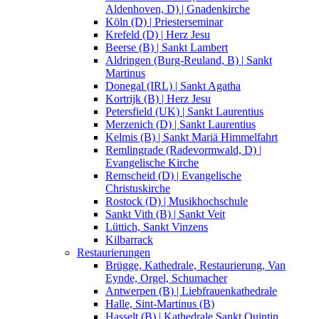
Aldenhoven, D) | Gnadenkirche
Köln (D) | Priesterseminar
Krefeld (D) | Herz Jesu
Beerse (B) | Sankt Lambert
Aldringen (Burg-Reuland, B) | Sankt
Martinus
Donegal (IRL) | Sankt Agatha
Kortrijk (B) | Herz Jesu
Petersfield (UK) | Sankt Laurentius
Merzenich (D) | Sankt Laurentius
Kelmis (B) | Sankt Mariä Himmelfahrt
Remlingrade (Radevormwald, D) |
Evangelische Kirche
Remscheid (D) | Evangelische
Christuskirche
Rostock (D) | Musikhochschule
Sankt Vith (B) | Sankt Veit
Lüttich, Sankt Vinzens
Kilbarrack
Restaurierungen
Brügge, Kathedrale, Restaurierung, Van
Eynde, Orgel, Schumacher
Antwerpen (B) | Liebfrauenkathedrale
Halle, Sint-Martinus (B)
Hasselt (B) | Kathedrale Sankt Quintin