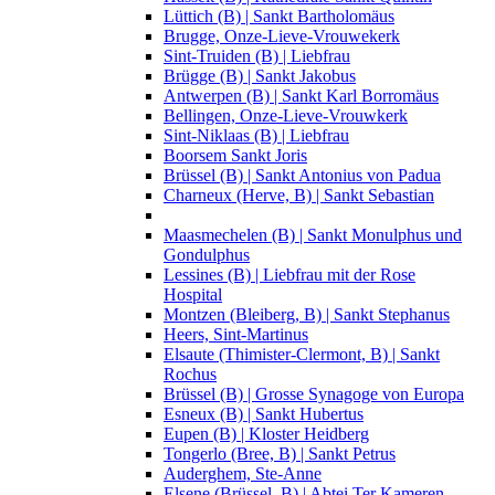
Lüttich (B) | Sankt Bartholomäus
Brugge, Onze-Lieve-Vrouwekerk
Sint-Truiden (B) | Liebfrau
Brügge (B) | Sankt Jakobus
Antwerpen (B) | Sankt Karl Borromäus
Bellingen, Onze-Lieve-Vrouwkerk
Sint-Niklaas (B) | Liebfrau
Boorsem Sankt Joris
Brüssel (B) | Sankt Antonius von Padua
Charneux (Herve, B) | Sankt Sebastian
Maasmechelen (B) | Sankt Monulphus und
Gondulphus
Lessines (B) | Liebfrau mit der Rose
Hospital
Montzen (Bleiberg, B) | Sankt Stephanus
Heers, Sint-Martinus
Elsaute (Thimister-Clermont, B) | Sankt
Rochus
Brüssel (B) | Grosse Synagoge von Europa
Esneux (B) | Sankt Hubertus
Eupen (B) | Kloster Heidberg
Tongerlo (Bree, B) | Sankt Petrus
Auderghem, Ste-Anne
Elsene (Brüssel, B) | Abtei Ter Kameren