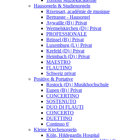
Torhout Muziekacademie
Hausorgeln & Studienorgeln
Rixensart, académie de musique
Bertrange - Hausorgel
Aywaille (B) | Privat
Wermelskirchen (D) | Privat
PROFESSIONALE
Brüssel (B) | Privat
Luxemburg (L) | Privat
Krefeld (D) | Privat
Heimbach (D) | Privat
MAESTRO
FLAUTINO
Schweiz privat
Positive & Portative
Rostock (D) | Musikhochschule
Eupen (B) | Privat
CONCERTINO
SOSTENUTO
DUO DI FLAUTI
CONCERTO
DUETTINO
Continuo 6'
Kleine Kirchenorgeln
Köln, Hildegardis Hospital