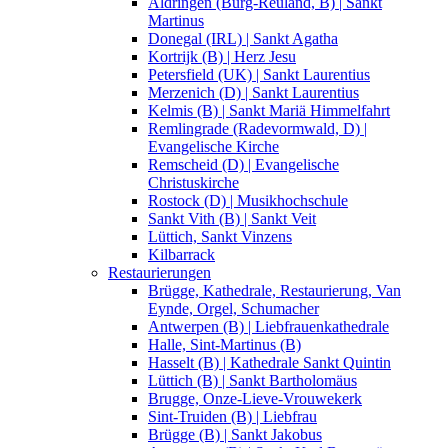
Aldringen (Burg-Reuland, B) | Sankt
Martinus
Donegal (IRL) | Sankt Agatha
Kortrijk (B) | Herz Jesu
Petersfield (UK) | Sankt Laurentius
Merzenich (D) | Sankt Laurentius
Kelmis (B) | Sankt Mariä Himmelfahrt
Remlingrade (Radevormwald, D) |
Evangelische Kirche
Remscheid (D) | Evangelische
Christuskirche
Rostock (D) | Musikhochschule
Sankt Vith (B) | Sankt Veit
Lüttich, Sankt Vinzens
Kilbarrack
Restaurierungen
Brügge, Kathedrale, Restaurierung, Van
Eynde, Orgel, Schumacher
Antwerpen (B) | Liebfrauenkathedrale
Halle, Sint-Martinus (B)
Hasselt (B) | Kathedrale Sankt Quintin
Lüttich (B) | Sankt Bartholomäus
Brugge, Onze-Lieve-Vrouwekerk
Sint-Truiden (B) | Liebfrau
Brügge (B) | Sankt Jakobus