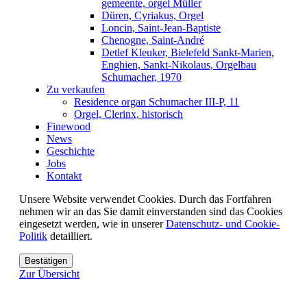
gemeente, orgel Müller
Düren, Cyriakus, Orgel
Loncin, Saint-Jean-Baptiste
Chenogne, Saint-André
Detlef Kleuker, Bielefeld Sankt-Marien,
Enghien, Sankt-Nikolaus, Orgelbau
Schumacher, 1970
Zu verkaufen
Residence organ Schumacher III-P, 11
Orgel, Clerinx, historisch
Finewood
News
Geschichte
Jobs
Kontakt
Unsere Website verwendet Cookies. Durch das Fortfahren
nehmen wir an das Sie damit einverstanden sind das Cookies
eingesetzt werden, wie in unserer
Datenschutz- und Cookie-
Politik
detailliert.
Bestätigen
Zur Übersicht