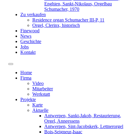
Enghien, Sankt-Nikolaus, Orgelbau
Schumacher, 1970
Zu verkaufen
Residence organ Schumacher III-P, 11
Orgel, Clerinx, historisch
Finewood
News
Geschichte
Jobs
Kontakt
Toggle navigation
Home
Firma
Video
Mitarbeiter
Werkstatt
Projekte
Karte
Aktuelle
Antwerpen, Sankt-Jakob, Restaurierung,
Orgel, Anneessens
Antwerpen, Sint-Jacobskerk, Lettnerorgel
Bois-Seigneur-Isaac