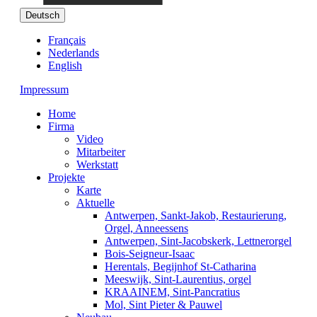
Deutsch
Français
Nederlands
English
Impressum
Home
Firma
Video
Mitarbeiter
Werkstatt
Projekte
Karte
Aktuelle
Antwerpen, Sankt-Jakob, Restaurierung,
Orgel, Anneessens
Antwerpen, Sint-Jacobskerk, Lettnerorgel
Bois-Seigneur-Isaac
Herentals, Begijnhof St-Catharina
Meeswijk, Sint-Laurentius, orgel
KRAAINEM, Sint-Pancratius
Mol, Sint Pieter & Pauwel