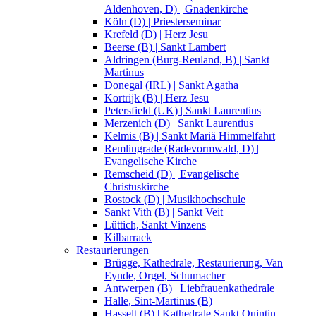
Aldenhoven, D) | Gnadenkirche
Köln (D) | Priesterseminar
Krefeld (D) | Herz Jesu
Beerse (B) | Sankt Lambert
Aldringen (Burg-Reuland, B) | Sankt
Martinus
Donegal (IRL) | Sankt Agatha
Kortrijk (B) | Herz Jesu
Petersfield (UK) | Sankt Laurentius
Merzenich (D) | Sankt Laurentius
Kelmis (B) | Sankt Mariä Himmelfahrt
Remlingrade (Radevormwald, D) |
Evangelische Kirche
Remscheid (D) | Evangelische
Christuskirche
Rostock (D) | Musikhochschule
Sankt Vith (B) | Sankt Veit
Lüttich, Sankt Vinzens
Kilbarrack
Restaurierungen
Brügge, Kathedrale, Restaurierung, Van
Eynde, Orgel, Schumacher
Antwerpen (B) | Liebfrauenkathedrale
Halle, Sint-Martinus (B)
Hasselt (B) | Kathedrale Sankt Quintin