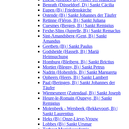
Benrath (Düsseldorf, D) | Sankt Cäcilia
Eupen (B) | Friedenskirche
Ostende (B) | Sankt Johannes der Täufer
Retinne (Fléron, B) | Sankt Juliana
Cuesmes (Bergen, B) | Sankt Remigius
Fexhe-Slins (Juprelle, B) | Sankt Remaclus
Sint-Amandsberg (Gent, B) | Sankt
Amandus
Geetbets (B) | Sankt Paulus
Godsheide (Hasselt, B) | Mariä
Heimsuchung
Homburg (Bleiberg, B) | Sankt Brictius
Mortier (Blegny, B) | Sankt Petrus
Nadrin (Hohenfels, B) | Sankt Margareta
Opheers (Heers, B) | Sankt Lambert
Paal (Beringen, B) | Sankt Johannes der
Täufer
Wiemesmeer (Zutendaal, B) | Sankt Joseph
Heure-le-Romain (Oupeye, B) | Sankt
Remigius
Molenbeek - Wersbeek (Bekkevoort, B) |
Sankt Laurentius
Heks (B) | Onze-Lieve-Vrouw
Lobbes (B) | Sankt Ursmar