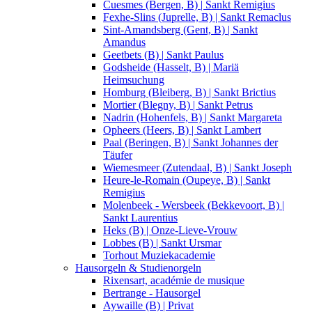
Cuesmes (Bergen, B) | Sankt Remigius
Fexhe-Slins (Juprelle, B) | Sankt Remaclus
Sint-Amandsberg (Gent, B) | Sankt
Amandus
Geetbets (B) | Sankt Paulus
Godsheide (Hasselt, B) | Mariä
Heimsuchung
Homburg (Bleiberg, B) | Sankt Brictius
Mortier (Blegny, B) | Sankt Petrus
Nadrin (Hohenfels, B) | Sankt Margareta
Opheers (Heers, B) | Sankt Lambert
Paal (Beringen, B) | Sankt Johannes der
Täufer
Wiemesmeer (Zutendaal, B) | Sankt Joseph
Heure-le-Romain (Oupeye, B) | Sankt
Remigius
Molenbeek - Wersbeek (Bekkevoort, B) |
Sankt Laurentius
Heks (B) | Onze-Lieve-Vrouw
Lobbes (B) | Sankt Ursmar
Torhout Muziekacademie
Hausorgeln & Studienorgeln
Rixensart, académie de musique
Bertrange - Hausorgel
Aywaille (B) | Privat