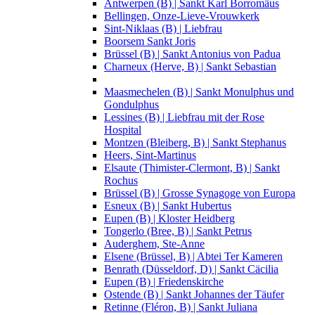
Antwerpen (B) | Sankt Karl Borromäus
Bellingen, Onze-Lieve-Vrouwkerk
Sint-Niklaas (B) | Liebfrau
Boorsem Sankt Joris
Brüssel (B) | Sankt Antonius von Padua
Charneux (Herve, B) | Sankt Sebastian
Maasmechelen (B) | Sankt Monulphus und
Gondulphus
Lessines (B) | Liebfrau mit der Rose
Hospital
Montzen (Bleiberg, B) | Sankt Stephanus
Heers, Sint-Martinus
Elsaute (Thimister-Clermont, B) | Sankt
Rochus
Brüssel (B) | Grosse Synagoge von Europa
Esneux (B) | Sankt Hubertus
Eupen (B) | Kloster Heidberg
Tongerlo (Bree, B) | Sankt Petrus
Auderghem, Ste-Anne
Elsene (Brüssel, B) | Abtei Ter Kameren
Benrath (Düsseldorf, D) | Sankt Cäcilia
Eupen (B) | Friedenskirche
Ostende (B) | Sankt Johannes der Täufer
Retinne (Fléron, B) | Sankt Juliana