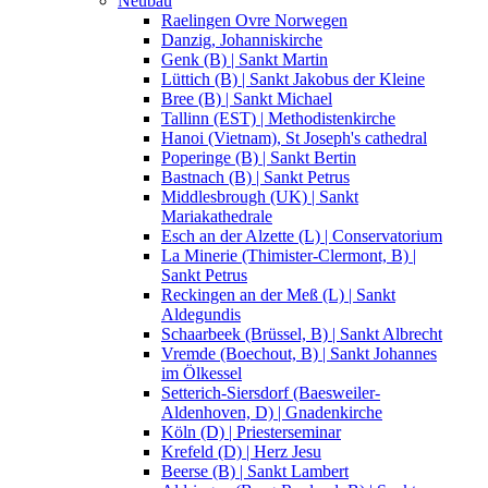
Neubau
Raelingen Ovre Norwegen
Danzig, Johanniskirche
Genk (B) | Sankt Martin
Lüttich (B) | Sankt Jakobus der Kleine
Bree (B) | Sankt Michael
Tallinn (EST) | Methodistenkirche
Hanoi (Vietnam), St Joseph's cathedral
Poperinge (B) | Sankt Bertin
Bastnach (B) | Sankt Petrus
Middlesbrough (UK) | Sankt
Mariakathedrale
Esch an der Alzette (L) | Conservatorium
La Minerie (Thimister-Clermont, B) |
Sankt Petrus
Reckingen an der Meß (L) | Sankt
Aldegundis
Schaarbeek (Brüssel, B) | Sankt Albrecht
Vremde (Boechout, B) | Sankt Johannes
im Ölkessel
Setterich-Siersdorf (Baesweiler-
Aldenhoven, D) | Gnadenkirche
Köln (D) | Priesterseminar
Krefeld (D) | Herz Jesu
Beerse (B) | Sankt Lambert