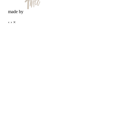
made by
‹
›
×