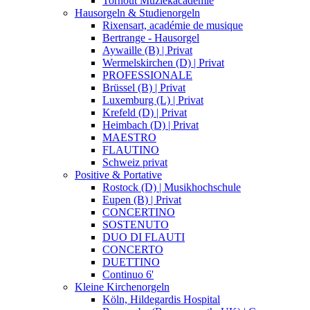
Torhout Muziekacademie
Hausorgeln & Studienorgeln
Rixensart, académie de musique
Bertrange - Hausorgel
Aywaille (B) | Privat
Wermelskirchen (D) | Privat
PROFESSIONALE
Brüssel (B) | Privat
Luxemburg (L) | Privat
Krefeld (D) | Privat
Heimbach (D) | Privat
MAESTRO
FLAUTINO
Schweiz privat
Positive & Portative
Rostock (D) | Musikhochschule
Eupen (B) | Privat
CONCERTINO
SOSTENUTO
DUO DI FLAUTI
CONCERTO
DUETTINO
Continuo 6'
Kleine Kirchenorgeln
Köln, Hildegardis Hospital