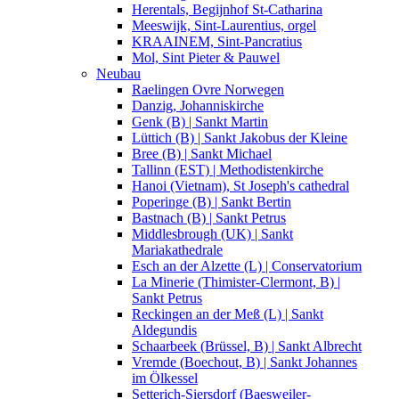
Herentals, Begijnhof St-Catharina
Meeswijk, Sint-Laurentius, orgel
KRAAINEM, Sint-Pancratius
Mol, Sint Pieter & Pauwel
Neubau
Raelingen Ovre Norwegen
Danzig, Johanniskirche
Genk (B) | Sankt Martin
Lüttich (B) | Sankt Jakobus der Kleine
Bree (B) | Sankt Michael
Tallinn (EST) | Methodistenkirche
Hanoi (Vietnam), St Joseph's cathedral
Poperinge (B) | Sankt Bertin
Bastnach (B) | Sankt Petrus
Middlesbrough (UK) | Sankt
Mariakathedrale
Esch an der Alzette (L) | Conservatorium
La Minerie (Thimister-Clermont, B) |
Sankt Petrus
Reckingen an der Meß (L) | Sankt
Aldegundis
Schaarbeek (Brüssel, B) | Sankt Albrecht
Vremde (Boechout, B) | Sankt Johannes
im Ölkessel
Setterich-Siersdorf (Baesweiler-