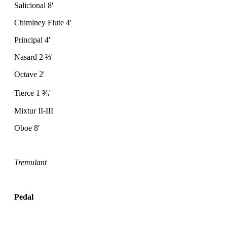
Salicional 8'
Chimlney Flute 4'
Principal 4'
Nasard 2
⅔
'
Octave 2'
Tierce 1
⅗
'
Mixtur II-III
Oboe 8'
Tremulant
Pedal