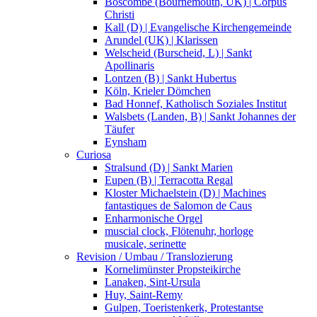
Boscombe (Bournemouth, UK) | Corpus
Christi
Kall (D) | Evangelische Kirchengemeinde
Arundel (UK) | Klarissen
Welscheid (Burscheid, L) | Sankt
Apollinaris
Lontzen (B) | Sankt Hubertus
Köln, Krieler Dömchen
Bad Honnef, Katholisch Soziales Institut
Walsbets (Landen, B) | Sankt Johannes der
Täufer
Eynsham
Curiosa
Stralsund (D) | Sankt Marien
Eupen (B) | Terracotta Regal
Kloster Michaelstein (D) | Machines
fantastiques de Salomon de Caus
Enharmonische Orgel
muscial clock, Flötenuhr, horloge
musicale, serinette
Revision / Umbau / Translozierung
Kornelimünster Propsteikirche
Lanaken, Sint-Ursula
Huy, Saint-Remy
Gulpen, Toeristenkerk, Protestantse