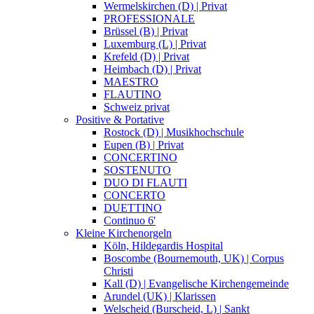
Wermelskirchen (D) | Privat
PROFESSIONALE
Brüssel (B) | Privat
Luxemburg (L) | Privat
Krefeld (D) | Privat
Heimbach (D) | Privat
MAESTRO
FLAUTINO
Schweiz privat
Positive & Portative
Rostock (D) | Musikhochschule
Eupen (B) | Privat
CONCERTINO
SOSTENUTO
DUO DI FLAUTI
CONCERTO
DUETTINO
Continuo 6'
Kleine Kirchenorgeln
Köln, Hildegardis Hospital
Boscombe (Bournemouth, UK) | Corpus
Christi
Kall (D) | Evangelische Kirchengemeinde
Arundel (UK) | Klarissen
Welscheid (Burscheid, L) | Sankt