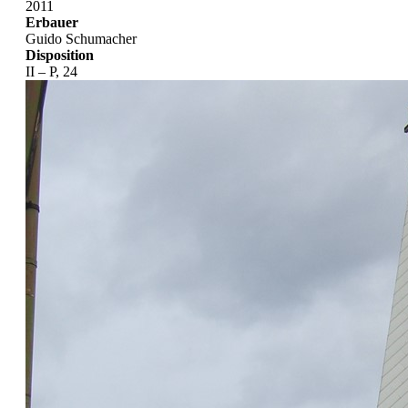
2011
Erbauer
Guido Schumacher
Disposition
II – P, 24