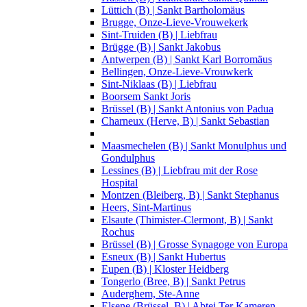
Lüttich (B) | Sankt Bartholomäus
Brugge, Onze-Lieve-Vrouwekerk
Sint-Truiden (B) | Liebfrau
Brügge (B) | Sankt Jakobus
Antwerpen (B) | Sankt Karl Borromäus
Bellingen, Onze-Lieve-Vrouwkerk
Sint-Niklaas (B) | Liebfrau
Boorsem Sankt Joris
Brüssel (B) | Sankt Antonius von Padua
Charneux (Herve, B) | Sankt Sebastian
Maasmechelen (B) | Sankt Monulphus und
Gondulphus
Lessines (B) | Liebfrau mit der Rose
Hospital
Montzen (Bleiberg, B) | Sankt Stephanus
Heers, Sint-Martinus
Elsaute (Thimister-Clermont, B) | Sankt
Rochus
Brüssel (B) | Grosse Synagoge von Europa
Esneux (B) | Sankt Hubertus
Eupen (B) | Kloster Heidberg
Tongerlo (Bree, B) | Sankt Petrus
Auderghem, Ste-Anne
Elsene (Brüssel, B) | Abtei Ter Kameren