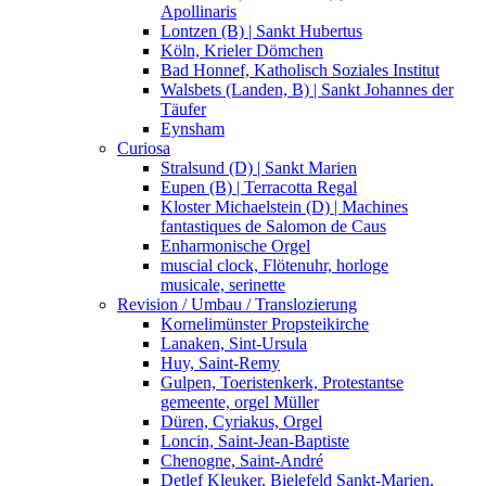
Apollinaris
Lontzen (B) | Sankt Hubertus
Köln, Krieler Dömchen
Bad Honnef, Katholisch Soziales Institut
Walsbets (Landen, B) | Sankt Johannes der
Täufer
Eynsham
Curiosa
Stralsund (D) | Sankt Marien
Eupen (B) | Terracotta Regal
Kloster Michaelstein (D) | Machines
fantastiques de Salomon de Caus
Enharmonische Orgel
muscial clock, Flötenuhr, horloge
musicale, serinette
Revision / Umbau / Translozierung
Kornelimünster Propsteikirche
Lanaken, Sint-Ursula
Huy, Saint-Remy
Gulpen, Toeristenkerk, Protestantse
gemeente, orgel Müller
Düren, Cyriakus, Orgel
Loncin, Saint-Jean-Baptiste
Chenogne, Saint-André
Detlef Kleuker, Bielefeld Sankt-Marien,