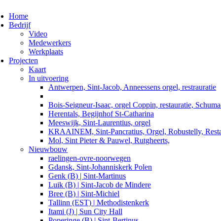
ggle navigation
Home
Bedrijf
Video
Medewerkers
Werkplaats
Projecten
Kaart
In uitvoering
Antwerpen, Sint-Jacob, Anneessens orgel, restrauratie
Bois-Seigneur-Isaac, orgel Coppin, restauratie, Schum
Herentals, Begijnhof St-Catharina
Meeswijk, Sint-Laurentius, orgel
KRAAINEM, Sint-Pancratius, Orgel, Robustelly, Resta
Mol, Sint Pieter & Pauwel, Rutgheerts,
Nieuwbouw
raelingen-ovre-noorwegen
Gdansk, Sint-Johanniskerk Polen
Genk (B) | Sint-Martinus
Luik (B) | Sint-Jacob de Mindere
Bree (B) | Sint-Michiel
Tallinn (EST) | Methodistenkerk
Itami (J) | Sun City Hall
Poperinge (B) | Sint-Bertinus