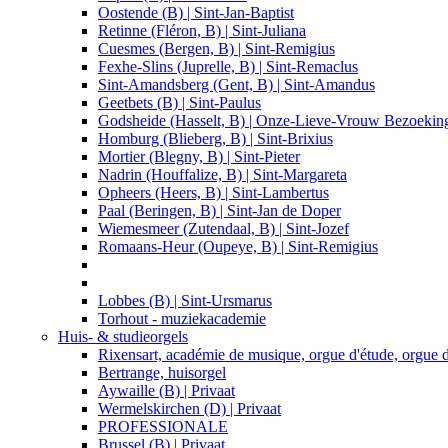
Oostende (B) | Sint-Jan-Baptist
Retinne (Fléron, B) | Sint-Juliana
Cuesmes (Bergen, B) | Sint-Remigius
Fexhe-Slins (Juprelle, B) | Sint-Remaclus
Sint-Amandsberg (Gent, B) | Sint-Amandus
Geetbets (B) | Sint-Paulus
Godsheide (Hasselt, B) | Onze-Lieve-Vrouw Bezoekin
Homburg (Blieberg, B) | Sint-Brixius
Mortier (Blegny, B) | Sint-Pieter
Nadrin (Houffalize, B) | Sint-Margareta
Opheers (Heers, B) | Sint-Lambertus
Paal (Beringen, B) | Sint-Jan de Doper
Wiemesmeer (Zutendaal, B) | Sint-Jozef
Romaans-Heur (Oupeye, B) | Sint-Remigius
Lobbes (B) | Sint-Ursmarus
Torhout - muziekacademie
Huis- & studieorgels
Rixensart, académie de musique, orgue d'étude, orgue 
Bertrange, huisorgel
Aywaille (B) | Privaat
Wermelskirchen (D) | Privaat
PROFESSIONALE
Brussel (B) | Privaat