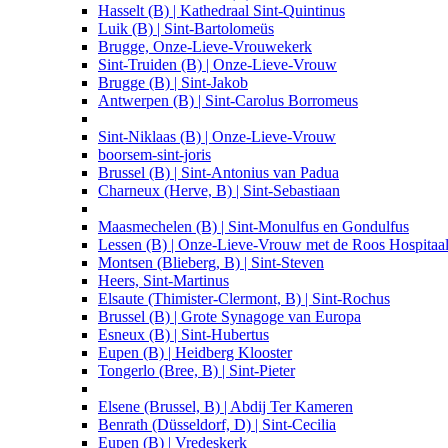
Hasselt (B) | Kathedraal Sint-Quintinus
Luik (B) | Sint-Bartolomeüs
Brugge, Onze-Lieve-Vrouwekerk
Sint-Truiden (B) | Onze-Lieve-Vrouw
Brugge (B) | Sint-Jakob
Antwerpen (B) | Sint-Carolus Borromeus
Sint-Niklaas (B) | Onze-Lieve-Vrouw
boorsem-sint-joris
Brussel (B) | Sint-Antonius van Padua
Charneux (Herve, B) | Sint-Sebastiaan
Maasmechelen (B) | Sint-Monulfus en Gondulfus
Lessen (B) | Onze-Lieve-Vrouw met de Roos Hospitaa
Montsen (Blieberg, B) | Sint-Steven
Heers, Sint-Martinus
Elsaute (Thimister-Clermont, B) | Sint-Rochus
Brussel (B) | Grote Synagoge van Europa
Esneux (B) | Sint-Hubertus
Eupen (B) | Heidberg Klooster
Tongerlo (Bree, B) | Sint-Pieter
Elsene (Brussel, B) | Abdij Ter Kameren
Benrath (Düsseldorf, D) | Sint-Cecilia
Eupen (B) | Vredeskerk