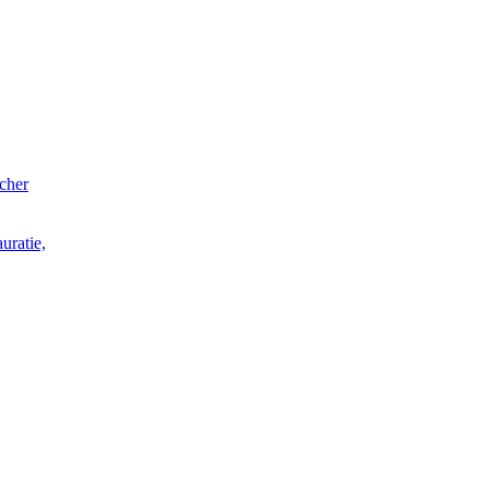
acher
uratie,