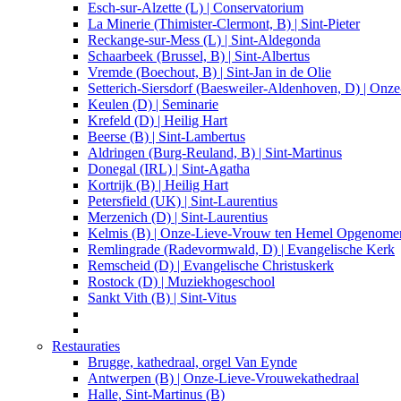
Esch-sur-Alzette (L) | Conservatorium
La Minerie (Thimister-Clermont, B) | Sint-Pieter
Reckange-sur-Mess (L) | Sint-Aldegonda
Schaarbeek (Brussel, B) | Sint-Albertus
Vremde (Boechout, B) | Sint-Jan in de Olie
Setterich-Siersdorf (Baesweiler-Aldenhoven, D) | On
Keulen (D) | Seminarie
Krefeld (D) | Heilig Hart
Beerse (B) | Sint-Lambertus
Aldringen (Burg-Reuland, B) | Sint-Martinus
Donegal (IRL) | Sint-Agatha
Kortrijk (B) | Heilig Hart
Petersfield (UK) | Sint-Laurentius
Merzenich (D) | Sint-Laurentius
Kelmis (B) | Onze-Lieve-Vrouw ten Hemel Opgenome
Remlingrade (Radevormwald, D) | Evangelische Kerk
Remscheid (D) | Evangelische Christuskerk
Rostock (D) | Muziekhogeschool
Sankt Vith (B) | Sint-Vitus
Restauraties
Brugge, kathedraal, orgel Van Eynde
Antwerpen (B) | Onze-Lieve-Vrouwekathedraal
Halle, Sint-Martinus (B)