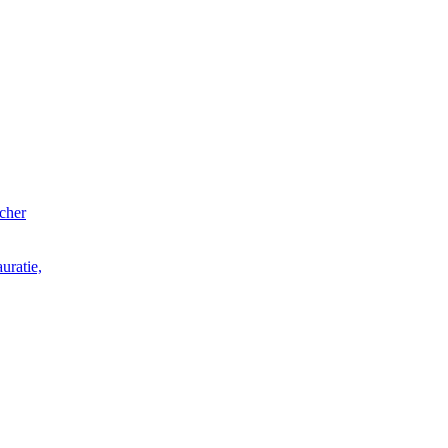
acher
uratie,