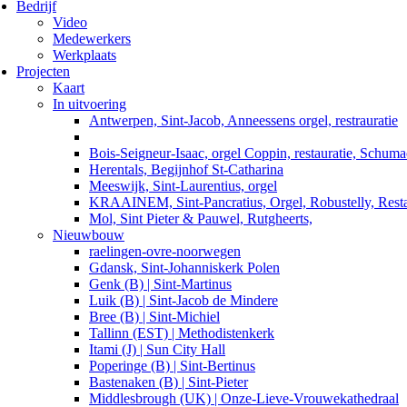
Bedrijf
Video
Medewerkers
Werkplaats
Projecten
Kaart
In uitvoering
Antwerpen, Sint-Jacob, Anneessens orgel, restrauratie
Bois-Seigneur-Isaac, orgel Coppin, restauratie, Schum
Herentals, Begijnhof St-Catharina
Meeswijk, Sint-Laurentius, orgel
KRAAINEM, Sint-Pancratius, Orgel, Robustelly, Resta
Mol, Sint Pieter & Pauwel, Rutgheerts,
Nieuwbouw
raelingen-ovre-noorwegen
Gdansk, Sint-Johanniskerk Polen
Genk (B) | Sint-Martinus
Luik (B) | Sint-Jacob de Mindere
Bree (B) | Sint-Michiel
Tallinn (EST) | Methodistenkerk
Itami (J) | Sun City Hall
Poperinge (B) | Sint-Bertinus
Bastenaken (B) | Sint-Pieter
Middlesbrough (UK) | Onze-Lieve-Vrouwekathedraal