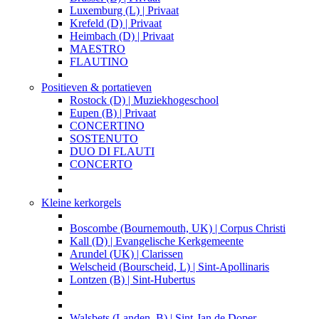
Luxemburg (L) | Privaat
Krefeld (D) | Privaat
Heimbach (D) | Privaat
MAESTRO
FLAUTINO
Positieven & portatieven
Rostock (D) | Muziekhogeschool
Eupen (B) | Privaat
CONCERTINO
SOSTENUTO
DUO DI FLAUTI
CONCERTO
Kleine kerkorgels
Boscombe (Bournemouth, UK) | Corpus Christi
Kall (D) | Evangelische Kerkgemeente
Arundel (UK) | Clarissen
Welscheid (Bourscheid, L) | Sint-Apollinaris
Lontzen (B) | Sint-Hubertus
Walsbets (Landen, B) | Sint-Jan de Doper