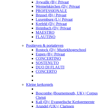
Aywaille (B) | Privaat
Wermelskirchen (D) | Privaat
PROFESSIONALE
Brussel (B) | Privaat
Luxemburg (L) | Privaat
Krefeld (D) | Privaat
Heimbach (D) | Privaat
MAESTRO
FLAUTINO
Positieven & portatieven
Rostock (D) | Muziekhogeschool
Eupen (B) | Privaat
CONCERTINO
SOSTENUTO
DUO DI FLAUTI
CONCERTO
Kleine kerkorgels
Boscombe (Bournemouth, UK) | Corpus
Christi
Kall (D) | Evangelische Kerkgemeente
Arundel (UK) | Clarissen