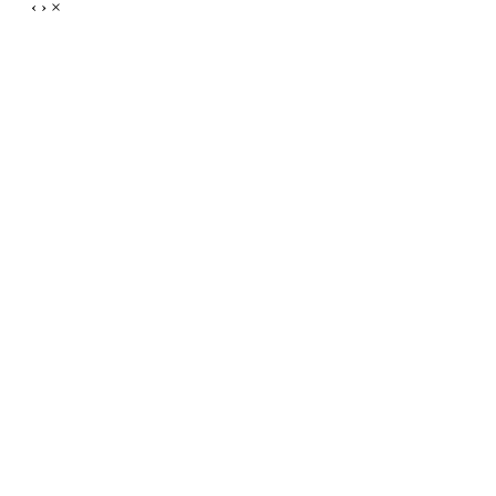
‹
›
×