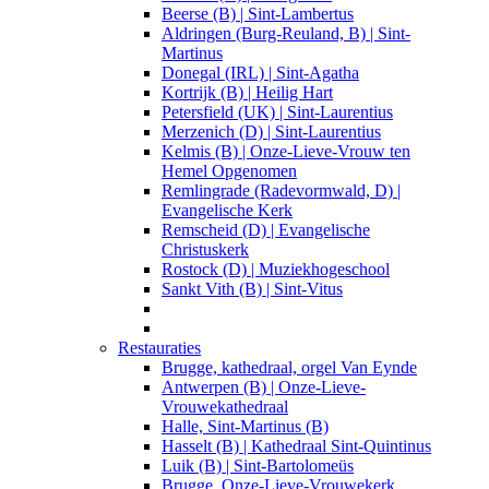
Beerse (B) | Sint-Lambertus
Aldringen (Burg-Reuland, B) | Sint-
Martinus
Donegal (IRL) | Sint-Agatha
Kortrijk (B) | Heilig Hart
Petersfield (UK) | Sint-Laurentius
Merzenich (D) | Sint-Laurentius
Kelmis (B) | Onze-Lieve-Vrouw ten
Hemel Opgenomen
Remlingrade (Radevormwald, D) |
Evangelische Kerk
Remscheid (D) | Evangelische
Christuskerk
Rostock (D) | Muziekhogeschool
Sankt Vith (B) | Sint-Vitus
Restauraties
Brugge, kathedraal, orgel Van Eynde
Antwerpen (B) | Onze-Lieve-
Vrouwekathedraal
Halle, Sint-Martinus (B)
Hasselt (B) | Kathedraal Sint-Quintinus
Luik (B) | Sint-Bartolomeüs
Brugge, Onze-Lieve-Vrouwekerk