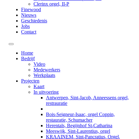
Clerinx orgel, II-P
Finewood
Nieuws
Geschiedenis
Jobs
Contact
Toggle navigation
Home
Bedrijf
Video
Medewerkers
Werkplaats
Projecten
Kaart
In uitvoering
Antwerpen, Sint-Jacob, Anneessens orgel,
restrauratie
Bois-Seigneur-Isaac, orgel Coppin,
restauratie, Schumacher
Herentals, Begijnhof St-Catharina
Meeswijk, Sint-Laurentius, orgel
KRAAINEM, Sint-Pancratius, Orgel,