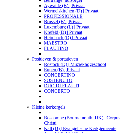
Bertrange, huisorgel
Aywaille (B) | Privaat
Wermelskirchen (D) | Privaat
PROFESSIONALE
Brussel (B) | Privaat
Luxemburg (L) | Privaat
Krefeld (D) | Privaat
Heimbach (D) | Privaat
MAESTRO
FLAUTINO
Positieven & portatieven
Rostock (D) | Muziekhogeschool
Eupen (B) | Privaat
CONCERTINO
SOSTENUTO
DUO DI FLAUTI
CONCERTO
Kleine kerkorgels
Boscombe (Bournemouth, UK) | Corpus
Christi
Kall (D) | Evangelische Kerkgemeente