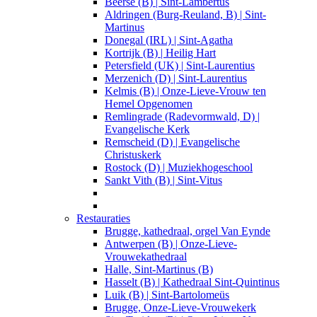
Beerse (B) | Sint-Lambertus
Aldringen (Burg-Reuland, B) | Sint-
Martinus
Donegal (IRL) | Sint-Agatha
Kortrijk (B) | Heilig Hart
Petersfield (UK) | Sint-Laurentius
Merzenich (D) | Sint-Laurentius
Kelmis (B) | Onze-Lieve-Vrouw ten
Hemel Opgenomen
Remlingrade (Radevormwald, D) |
Evangelische Kerk
Remscheid (D) | Evangelische
Christuskerk
Rostock (D) | Muziekhogeschool
Sankt Vith (B) | Sint-Vitus
Restauraties
Brugge, kathedraal, orgel Van Eynde
Antwerpen (B) | Onze-Lieve-
Vrouwekathedraal
Halle, Sint-Martinus (B)
Hasselt (B) | Kathedraal Sint-Quintinus
Luik (B) | Sint-Bartolomeüs
Brugge, Onze-Lieve-Vrouwekerk