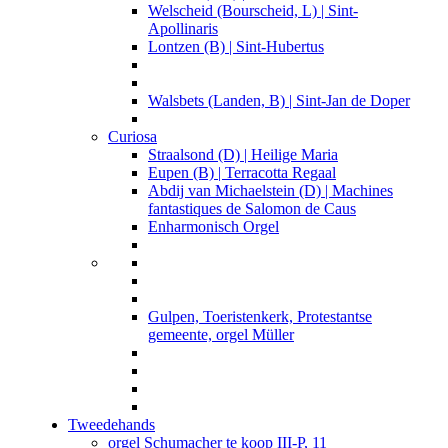
Welscheid (Bourscheid, L) | Sint-
Apollinaris
Lontzen (B) | Sint-Hubertus
Walsbets (Landen, B) | Sint-Jan de Doper
Curiosa
Straalsond (D) | Heilige Maria
Eupen (B) | Terracotta Regaal
Abdij van Michaelstein (D) | Machines
fantastiques de Salomon de Caus
Enharmonisch Orgel
Gulpen, Toeristenkerk, Protestantse
gemeente, orgel Müller
Tweedehands
orgel Schumacher te koop III-P, 11