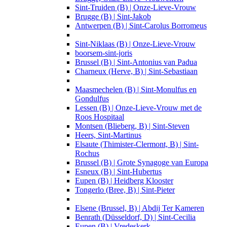
Sint-Truiden (B) | Onze-Lieve-Vrouw
Brugge (B) | Sint-Jakob
Antwerpen (B) | Sint-Carolus Borromeus
Sint-Niklaas (B) | Onze-Lieve-Vrouw
boorsem-sint-joris
Brussel (B) | Sint-Antonius van Padua
Charneux (Herve, B) | Sint-Sebastiaan
Maasmechelen (B) | Sint-Monulfus en
Gondulfus
Lessen (B) | Onze-Lieve-Vrouw met de
Roos Hospitaal
Montsen (Blieberg, B) | Sint-Steven
Heers, Sint-Martinus
Elsaute (Thimister-Clermont, B) | Sint-
Rochus
Brussel (B) | Grote Synagoge van Europa
Esneux (B) | Sint-Hubertus
Eupen (B) | Heidberg Klooster
Tongerlo (Bree, B) | Sint-Pieter
Elsene (Brussel, B) | Abdij Ter Kameren
Benrath (Düsseldorf, D) | Sint-Cecilia
Eupen (B) | Vredeskerk