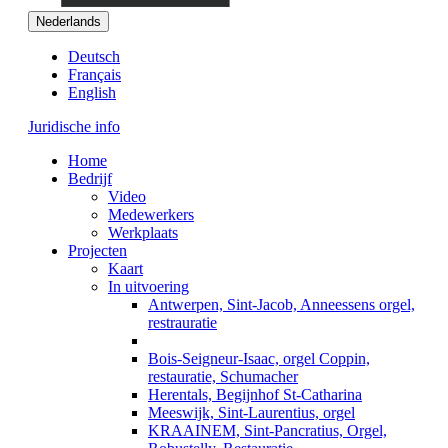
Nederlands
Deutsch
Français
English
Juridische info
Home
Bedrijf
Video
Medewerkers
Werkplaats
Projecten
Kaart
In uitvoering
Antwerpen, Sint-Jacob, Anneessens orgel,
restrauratie
Bois-Seigneur-Isaac, orgel Coppin,
restauratie, Schumacher
Herentals, Begijnhof St-Catharina
Meeswijk, Sint-Laurentius, orgel
KRAAINEM, Sint-Pancratius, Orgel,