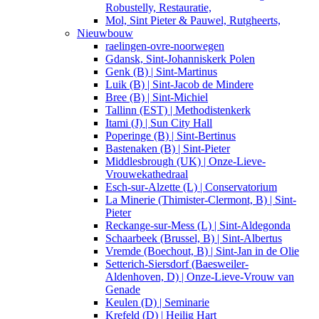
Robustelly, Restauratie,
Mol, Sint Pieter & Pauwel, Rutgheerts,
Nieuwbouw
raelingen-ovre-noorwegen
Gdansk, Sint-Johanniskerk Polen
Genk (B) | Sint-Martinus
Luik (B) | Sint-Jacob de Mindere
Bree (B) | Sint-Michiel
Tallinn (EST) | Methodistenkerk
Itami (J) | Sun City Hall
Poperinge (B) | Sint-Bertinus
Bastenaken (B) | Sint-Pieter
Middlesbrough (UK) | Onze-Lieve-
Vrouwekathedraal
Esch-sur-Alzette (L) | Conservatorium
La Minerie (Thimister-Clermont, B) | Sint-
Pieter
Reckange-sur-Mess (L) | Sint-Aldegonda
Schaarbeek (Brussel, B) | Sint-Albertus
Vremde (Boechout, B) | Sint-Jan in de Olie
Setterich-Siersdorf (Baesweiler-
Aldenhoven, D) | Onze-Lieve-Vrouw van
Genade
Keulen (D) | Seminarie
Krefeld (D) | Heilig Hart