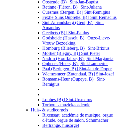
Oostende (B) | Sint-Jan-Baptist
Retinne (Fléron, B) | Sint-Juliana
Cuesmes (Bergen, B) | Sint-Remigius
Fexhe-Slins (Juprelle, B) | Sint-Remaclus
Sint-Amandsberg (Gent, B) | Sint-
Amandus
Geetbets (B) | Sint-Paulus
Godsheide (Hasselt, B) | Onze-Lieve-
Vrouw Bezoeking
Homburg (Blieberg, B) | Sint-Brixius
Mortier (Blegny, B) | Sint-Pieter
Nadrin (Houffalize, B) | Sint-Margareta
Opheers (Heers, B) | Sint-Lambertus
Paal (Beringen, B) | Sint-Jan de Doper
Wiemesmeer (Zutendaal, B) | Sint-Jozef
Romaans-Heur (Oupeye, B) | Sint-
Remigius
Lobbes (B) | Sint-Ursmarus
Torhout - muziekacademie
Huis- & studieorgels
Rixensart, académie de musique, orgue
d'étude, orgue de salon, Schumacher
Bertrange, huisorgel