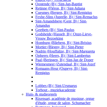
Oostende (B) | Sint-Jan-Baptist
Retinne (Fléron, B) | Sint-Juliana
Cuesmes (Bergen, B) | Sint-Remigius
Fexhe-Slins (Juprelle, B) | Sint-Remaclus
Sint-Amandsberg (Gent, B) | Sint-
Amandus
Geetbets (B) | Sint-Paulus
Godsheide (Hasselt, B) | Onze-Lieve-
Vrouw Bezoeking
Homburg (Blieberg, B) | Sint-Brixius
Mortier (Blegny, B) | Sint-Pieter
Nadrin (Houffalize, B) | Sint-Margareta
Opheers (Heers, B) | Sint-Lambertus
Paal (Beringen, B) | Sint-Jan de Doper
Wiemesmeer (Zutendaal, B) | Sint-Jozef
Romaans-Heur (Oupeye, B) | Sint-
Remigius
Lobbes (B) | Sint-Ursmarus
Torhout - muziekacademie
Huis- & studieorgels
Rixensart, académie de musique, orgue
d'étude, orgue de salon, Schumacher