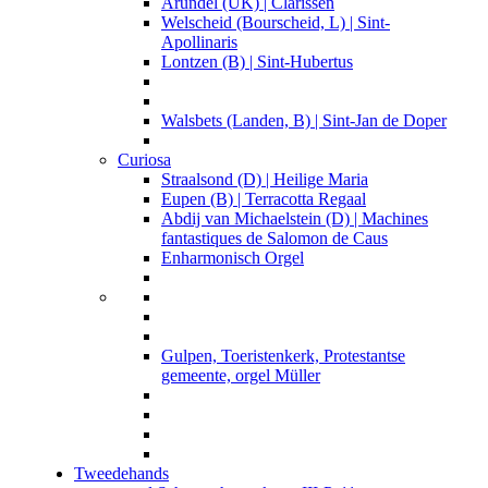
Arundel (UK) | Clarissen
Welscheid (Bourscheid, L) | Sint-
Apollinaris
Lontzen (B) | Sint-Hubertus
Walsbets (Landen, B) | Sint-Jan de Doper
Curiosa
Straalsond (D) | Heilige Maria
Eupen (B) | Terracotta Regaal
Abdij van Michaelstein (D) | Machines
fantastiques de Salomon de Caus
Enharmonisch Orgel
Gulpen, Toeristenkerk, Protestantse
gemeente, orgel Müller
Tweedehands