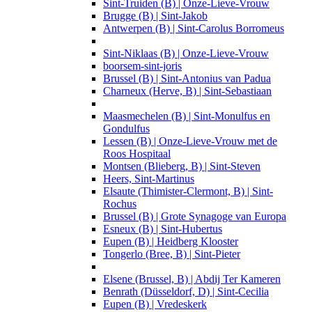
Sint-Truiden (B) | Onze-Lieve-Vrouw
Brugge (B) | Sint-Jakob
Antwerpen (B) | Sint-Carolus Borromeus
Sint-Niklaas (B) | Onze-Lieve-Vrouw
boorsem-sint-joris
Brussel (B) | Sint-Antonius van Padua
Charneux (Herve, B) | Sint-Sebastiaan
Maasmechelen (B) | Sint-Monulfus en
Gondulfus
Lessen (B) | Onze-Lieve-Vrouw met de
Roos Hospitaal
Montsen (Blieberg, B) | Sint-Steven
Heers, Sint-Martinus
Elsaute (Thimister-Clermont, B) | Sint-
Rochus
Brussel (B) | Grote Synagoge van Europa
Esneux (B) | Sint-Hubertus
Eupen (B) | Heidberg Klooster
Tongerlo (Bree, B) | Sint-Pieter
Elsene (Brussel, B) | Abdij Ter Kameren
Benrath (Düsseldorf, D) | Sint-Cecilia
Eupen (B) | Vredeskerk