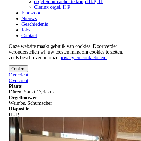
orgel Schumacher te koop III-P, 11
Clerinx orgel, II-P
Finewood
Nieuws
Geschiedenis
Jobs
Contact
Onze website maakt gebruik van cookies. Door verder
veronderstellen wij uw toestemming om cookies te zetten,
zoals beschreven in onze
privacy en cookiebeleid
.
Confirm
Overzicht
Overzicht
Plaats
Düren, Sankt Cyriakus
Orgelbouwer
Weimbs, Schumacher
Dispositie
II - P,