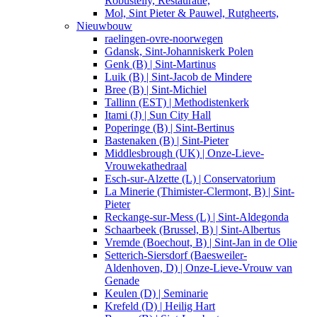
Robustelly, Restauratie,
Mol, Sint Pieter & Pauwel, Rutgheerts,
Nieuwbouw
raelingen-ovre-noorwegen
Gdansk, Sint-Johanniskerk Polen
Genk (B) | Sint-Martinus
Luik (B) | Sint-Jacob de Mindere
Bree (B) | Sint-Michiel
Tallinn (EST) | Methodistenkerk
Itami (J) | Sun City Hall
Poperinge (B) | Sint-Bertinus
Bastenaken (B) | Sint-Pieter
Middlesbrough (UK) | Onze-Lieve-
Vrouwekathedraal
Esch-sur-Alzette (L) | Conservatorium
La Minerie (Thimister-Clermont, B) | Sint-
Pieter
Reckange-sur-Mess (L) | Sint-Aldegonda
Schaarbeek (Brussel, B) | Sint-Albertus
Vremde (Boechout, B) | Sint-Jan in de Olie
Setterich-Siersdorf (Baesweiler-
Aldenhoven, D) | Onze-Lieve-Vrouw van
Genade
Keulen (D) | Seminarie
Krefeld (D) | Heilig Hart