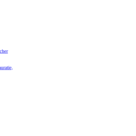
acher
uratie,