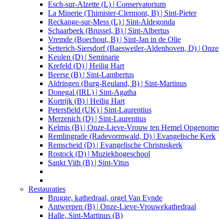
Esch-sur-Alzette (L) | Conservatorium
La Minerie (Thimister-Clermont, B) | Sint-Pieter
Reckange-sur-Mess (L) | Sint-Aldegonda
Schaarbeek (Brussel, B) | Sint-Albertus
Vremde (Boechout, B) | Sint-Jan in de Olie
Setterich-Siersdorf (Baesweiler-Aldenhoven, D) | On
Keulen (D) | Seminarie
Krefeld (D) | Heilig Hart
Beerse (B) | Sint-Lambertus
Aldringen (Burg-Reuland, B) | Sint-Martinus
Donegal (IRL) | Sint-Agatha
Kortrijk (B) | Heilig Hart
Petersfield (UK) | Sint-Laurentius
Merzenich (D) | Sint-Laurentius
Kelmis (B) | Onze-Lieve-Vrouw ten Hemel Opgenome
Remlingrade (Radevormwald, D) | Evangelische Kerk
Remscheid (D) | Evangelische Christuskerk
Rostock (D) | Muziekhogeschool
Sankt Vith (B) | Sint-Vitus
Restauraties
Brugge, kathedraal, orgel Van Eynde
Antwerpen (B) | Onze-Lieve-Vrouwekathedraal
Halle, Sint-Martinus (B)