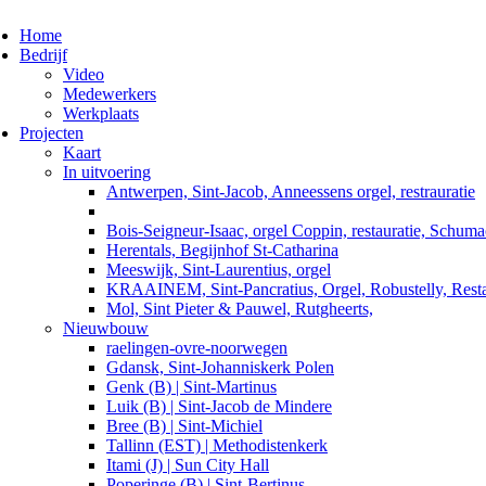
ggle navigation
Home
Bedrijf
Video
Medewerkers
Werkplaats
Projecten
Kaart
In uitvoering
Antwerpen, Sint-Jacob, Anneessens orgel, restrauratie
Bois-Seigneur-Isaac, orgel Coppin, restauratie, Schum
Herentals, Begijnhof St-Catharina
Meeswijk, Sint-Laurentius, orgel
KRAAINEM, Sint-Pancratius, Orgel, Robustelly, Resta
Mol, Sint Pieter & Pauwel, Rutgheerts,
Nieuwbouw
raelingen-ovre-noorwegen
Gdansk, Sint-Johanniskerk Polen
Genk (B) | Sint-Martinus
Luik (B) | Sint-Jacob de Mindere
Bree (B) | Sint-Michiel
Tallinn (EST) | Methodistenkerk
Itami (J) | Sun City Hall
Poperinge (B) | Sint-Bertinus