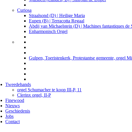
Curiosa
Straalsond (D) | Heilige Maria
Eupen (B) | Terracotta Regaal
Abdij van Michaelstein (D) | Machines fantastiques d
Enharmonisch Orgel
Gulpen, Toeristenkerk, Protestantse gemeente, orgel Mü
Tweedehands
orgel Schumacher te koop III-P, 11
Clerinx orgel, II-P
Finewood
Nieuws
Geschiedenis
Jobs
Contact