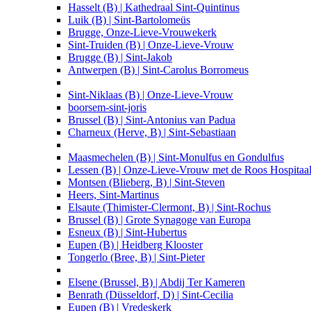
Hasselt (B) | Kathedraal Sint-Quintinus
Luik (B) | Sint-Bartolomeüs
Brugge, Onze-Lieve-Vrouwekerk
Sint-Truiden (B) | Onze-Lieve-Vrouw
Brugge (B) | Sint-Jakob
Antwerpen (B) | Sint-Carolus Borromeus
Sint-Niklaas (B) | Onze-Lieve-Vrouw
boorsem-sint-joris
Brussel (B) | Sint-Antonius van Padua
Charneux (Herve, B) | Sint-Sebastiaan
Maasmechelen (B) | Sint-Monulfus en Gondulfus
Lessen (B) | Onze-Lieve-Vrouw met de Roos Hospitaa
Montsen (Blieberg, B) | Sint-Steven
Heers, Sint-Martinus
Elsaute (Thimister-Clermont, B) | Sint-Rochus
Brussel (B) | Grote Synagoge van Europa
Esneux (B) | Sint-Hubertus
Eupen (B) | Heidberg Klooster
Tongerlo (Bree, B) | Sint-Pieter
Elsene (Brussel, B) | Abdij Ter Kameren
Benrath (Düsseldorf, D) | Sint-Cecilia
Eupen (B) | Vredeskerk