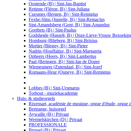
Oostende (B) | Sint-Jan-Baptist
Retinne (Fléron, B) | Sint-Juliana
Cuesmes (Bergen, B) | Sint-Remigius
Fexhe-Slins (Juprelle, B) | Sint-Remaclus
Sint-Amandsberg (Gent, B) | Sint-Amandus
Geetbets (B) | Sint-Paulus
Godsheide (Hasselt, B) | Onze-Lieve-Vrouw Bezoekin
Homburg (Blieberg, B) | Sint-Brixius
Mortier (Blegny, B) | Sint-Pieter
Nadrin (Houffalize, B) | Sint-Margareta
Opheers (Heers, B) | Sint-Lambertus
Paal (Beringen, B) | Sint-Jan de Doper
Wiemesmeer (Zutendaal, B) | Sint-Jozef
Romaans-Heur (Oupeye, B) | Sint-Remigius
Lobbes (B) | Sint-Ursmarus
Torhout - muziekacademie
Huis- & studieorgels
Rixensart, académie de musique, orgue d'étude, orgue 
Bertrange, huisorgel
Aywaille (B) | Privaat
Wermelskirchen (D) | Privaat
PROFESSIONALE
Brussel (B) | Privaat