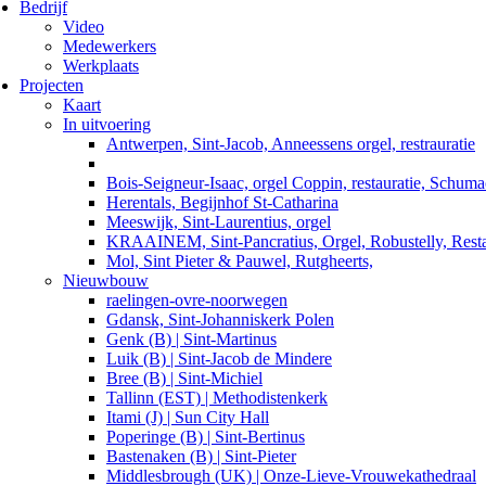
Bedrijf
Video
Medewerkers
Werkplaats
Projecten
Kaart
In uitvoering
Antwerpen, Sint-Jacob, Anneessens orgel, restrauratie
Bois-Seigneur-Isaac, orgel Coppin, restauratie, Schum
Herentals, Begijnhof St-Catharina
Meeswijk, Sint-Laurentius, orgel
KRAAINEM, Sint-Pancratius, Orgel, Robustelly, Resta
Mol, Sint Pieter & Pauwel, Rutgheerts,
Nieuwbouw
raelingen-ovre-noorwegen
Gdansk, Sint-Johanniskerk Polen
Genk (B) | Sint-Martinus
Luik (B) | Sint-Jacob de Mindere
Bree (B) | Sint-Michiel
Tallinn (EST) | Methodistenkerk
Itami (J) | Sun City Hall
Poperinge (B) | Sint-Bertinus
Bastenaken (B) | Sint-Pieter
Middlesbrough (UK) | Onze-Lieve-Vrouwekathedraal