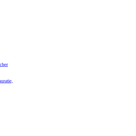
acher
uratie,