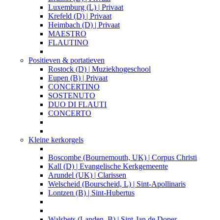
Luxemburg (L) | Privaat
Krefeld (D) | Privaat
Heimbach (D) | Privaat
MAESTRO
FLAUTINO
Positieven & portatieven
Rostock (D) | Muziekhogeschool
Eupen (B) | Privaat
CONCERTINO
SOSTENUTO
DUO DI FLAUTI
CONCERTO
Kleine kerkorgels
Boscombe (Bournemouth, UK) | Corpus Christi
Kall (D) | Evangelische Kerkgemeente
Arundel (UK) | Clarissen
Welscheid (Bourscheid, L) | Sint-Apollinaris
Lontzen (B) | Sint-Hubertus
Walsbets (Landen, B) | Sint-Jan de Doper