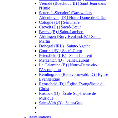
Vremde (Boechout, B) | Saint-Jean-dans-
l'Huile
Setterich-Siersdorf (Baesweiler-
Aldenhoven, D) | Notre-Dame-de-Grâce
Cologne (D) | Séminaire
Crevelt (D) | Sacré-Cœur
Beerse (B) | Saint-Lambert
Aldringen (Burg-Reuland, B) | Saint-
Martin
Donegal (IRL) | Sainte-Agathe
Courtrai (B) | Sacré-Cœur
Petersfield (UK) | Saint-Laurent
Merzenich (D) | Saint-Laurent
La Calamine (B) | Notre-Dame-de-
l'Assomption
Remlingrade (Radevormwald, D) | Église
Évangélique
Remscheid (D) | Église Évangélique du
Christ
Rostock (D) | École Supérieure de
Musique
Saint-Vith (B) | Saint-Guy
Restaurations