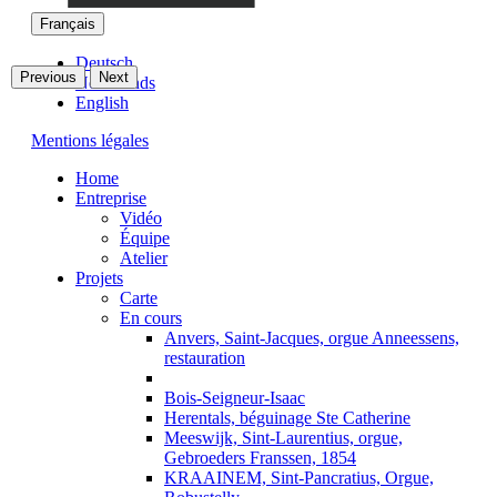
Français
Deutsch
Previous
Next
Nederlands
English
Mentions légales
Home
Entreprise
Vidéo
Équipe
Atelier
Projets
Carte
En cours
Anvers, Saint-Jacques, orgue Anneessens,
restauration
Bois-Seigneur-Isaac
Herentals, béguinage Ste Catherine
Meeswijk, Sint-Laurentius, orgue,
Gebroeders Franssen, 1854
KRAAINEM, Sint-Pancratius, Orgue,