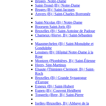
Bruges, Notre-Dame
Saint-Trond (B) | Notre-Dame
Bruges (B) | Saint-Jacques
Anvers (B) | Saint-Charles Borromée
Saint-Nicolas (B) | Notre-Dame
Boorsem Saint-Joris (B)
Bruxelles (B) | Saint-Antoine de Padoue
Charneux (Herve, B) | Saint-Sébastien
Maasmechelen (B) | Saint-Monulphe et
Gondulphe
Lessines (B) | Hôpital Notre-Dame à la
Rose
Montzen (Plombières, B) | Saint-Étienne
Heers, Sint-Martinus
Elsaute (Thimister-Clermont, B) | Saint-
Roch
Bruxelles (B) | Grande Synagogue
d'Europe
Esneux (B) | Saint-Hubert
Eupen (B) | Couvent Heidberg
Tongerlo (Bree, B) | Saint-Pierre
Ixelles (Bruxelles, B) | Abbaye de la