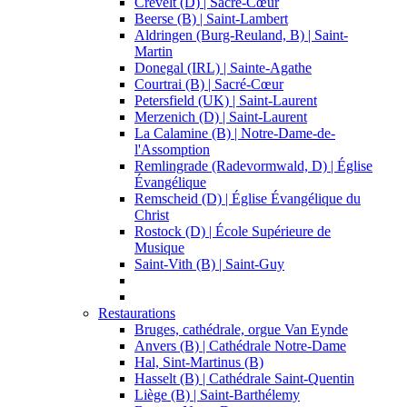
Crevelt (D) | Sacré-Cœur
Beerse (B) | Saint-Lambert
Aldringen (Burg-Reuland, B) | Saint-
Martin
Donegal (IRL) | Sainte-Agathe
Courtrai (B) | Sacré-Cœur
Petersfield (UK) | Saint-Laurent
Merzenich (D) | Saint-Laurent
La Calamine (B) | Notre-Dame-de-
l'Assomption
Remlingrade (Radevormwald, D) | Église
Évangélique
Remscheid (D) | Église Évangélique du
Christ
Rostock (D) | École Supérieure de
Musique
Saint-Vith (B) | Saint-Guy
Restaurations
Bruges, cathédrale, orgue Van Eynde
Anvers (B) | Cathédrale Notre-Dame
Hal, Sint-Martinus (B)
Hasselt (B) | Cathédrale Saint-Quentin
Liège (B) | Saint-Barthélemy