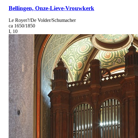
Bellingen, Onze-Lieve-Vrouwkerk
Le Royer?/De Volder/Schumacher
ca 1650/1850
I, 10