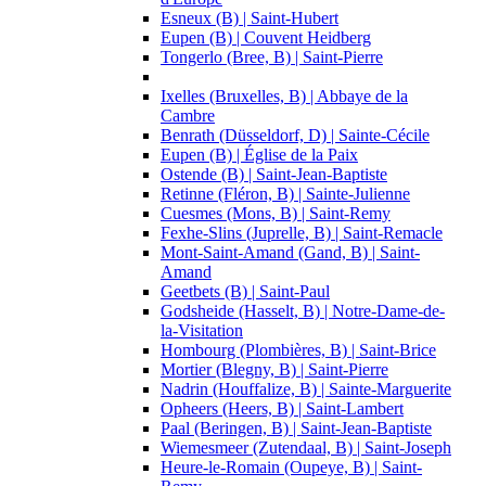
Esneux (B) | Saint-Hubert
Eupen (B) | Couvent Heidberg
Tongerlo (Bree, B) | Saint-Pierre
Ixelles (Bruxelles, B) | Abbaye de la
Cambre
Benrath (Düsseldorf, D) | Sainte-Cécile
Eupen (B) | Église de la Paix
Ostende (B) | Saint-Jean-Baptiste
Retinne (Fléron, B) | Sainte-Julienne
Cuesmes (Mons, B) | Saint-Remy
Fexhe-Slins (Juprelle, B) | Saint-Remacle
Mont-Saint-Amand (Gand, B) | Saint-
Amand
Geetbets (B) | Saint-Paul
Godsheide (Hasselt, B) | Notre-Dame-de-
la-Visitation
Hombourg (Plombières, B) | Saint-Brice
Mortier (Blegny, B) | Saint-Pierre
Nadrin (Houffalize, B) | Sainte-Marguerite
Opheers (Heers, B) | Saint-Lambert
Paal (Beringen, B) | Saint-Jean-Baptiste
Wiemesmeer (Zutendaal, B) | Saint-Joseph
Heure-le-Romain (Oupeye, B) | Saint-