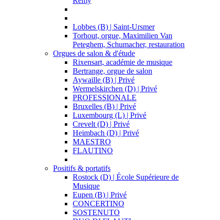
Remy
Lobbes (B) | Saint-Ursmer
Torhout, orgue, Maximilien Van
Peteghem, Schumacher, restauration
Orgues de salon & d'étude
Rixensart, académie de musique
Bertrange, orgue de salon
Aywaille (B) | Privé
Wermelskirchen (D) | Privé
PROFESSIONALE
Bruxelles (B) | Privé
Luxembourg (L) | Privé
Crevelt (D) | Privé
Heimbach (D) | Privé
MAESTRO
FLAUTINO
Positifs & portatifs
Rostock (D) | École Supérieure de
Musique
Eupen (B) | Privé
CONCERTINO
SOSTENUTO