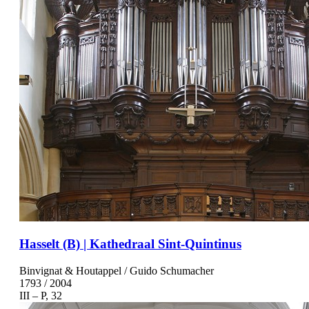
Hasselt (B) | Kathedraal Sint-Quintinus
Binvignat & Houtappel / Guido Schumacher
1793 / 2004
III – P, 32