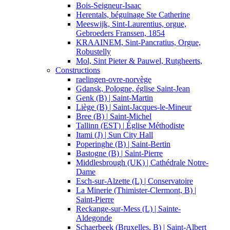
Bois-Seigneur-Isaac
Herentals, béguinage Ste Catherine
Meeswijk, Sint-Laurentius, orgue,
Gebroeders Franssen, 1854
KRAAINEM, Sint-Pancratius, Orgue,
Robustelly
Mol, Sint Pieter & Pauwel, Rutgheerts,
Constructions
raelingen-ovre-norvège
Gdansk, Pologne, église Saint-Jean
Genk (B) | Saint-Martin
Liège (B) | Saint-Jacques-le-Mineur
Bree (B) | Saint-Michel
Tallinn (EST) | Église Méthodiste
Itami (J) | Sun City Hall
Poperinghe (B) | Saint-Bertin
Bastogne (B) | Saint-Pierre
Middlesbrough (UK) | Cathédrale Notre-
Dame
Esch-sur-Alzette (L) | Conservatoire
La Minerie (Thimister-Clermont, B) |
Saint-Pierre
Reckange-sur-Mess (L) | Sainte-
Aldegonde
Schaerbeek (Bruxelles, B) | Saint-Albert