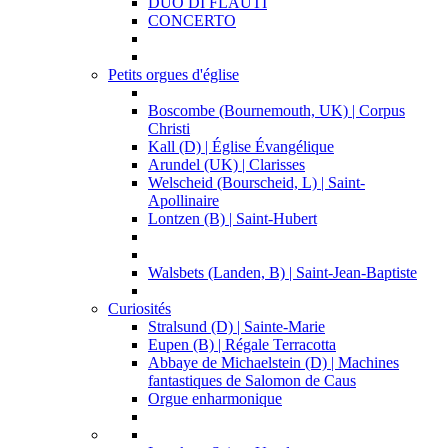
DUO DI FLAUTI
CONCERTO
Petits orgues d'église
Boscombe (Bournemouth, UK) | Corpus
Christi
Kall (D) | Église Évangélique
Arundel (UK) | Clarisses
Welscheid (Bourscheid, L) | Saint-
Apollinaire
Lontzen (B) | Saint-Hubert
Walsbets (Landen, B) | Saint-Jean-Baptiste
Curiosités
Stralsund (D) | Sainte-Marie
Eupen (B) | Régale Terracotta
Abbaye de Michaelstein (D) | Machines
fantastiques de Salomon de Caus
Orgue enharmonique