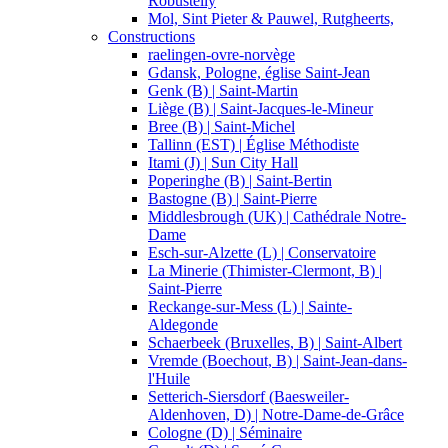
Robustelly
Mol, Sint Pieter & Pauwel, Rutgheerts,
Constructions
raelingen-ovre-norvège
Gdansk, Pologne, église Saint-Jean
Genk (B) | Saint-Martin
Liège (B) | Saint-Jacques-le-Mineur
Bree (B) | Saint-Michel
Tallinn (EST) | Église Méthodiste
Itami (J) | Sun City Hall
Poperinghe (B) | Saint-Bertin
Bastogne (B) | Saint-Pierre
Middlesbrough (UK) | Cathédrale Notre-
Dame
Esch-sur-Alzette (L) | Conservatoire
La Minerie (Thimister-Clermont, B) |
Saint-Pierre
Reckange-sur-Mess (L) | Sainte-
Aldegonde
Schaerbeek (Bruxelles, B) | Saint-Albert
Vremde (Boechout, B) | Saint-Jean-dans-
l'Huile
Setterich-Siersdorf (Baesweiler-
Aldenhoven, D) | Notre-Dame-de-Grâce
Cologne (D) | Séminaire