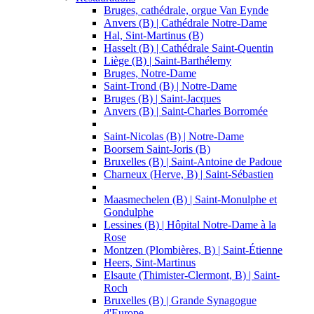
Bruges, cathédrale, orgue Van Eynde
Anvers (B) | Cathédrale Notre-Dame
Hal, Sint-Martinus (B)
Hasselt (B) | Cathédrale Saint-Quentin
Liège (B) | Saint-Barthélemy
Bruges, Notre-Dame
Saint-Trond (B) | Notre-Dame
Bruges (B) | Saint-Jacques
Anvers (B) | Saint-Charles Borromée
Saint-Nicolas (B) | Notre-Dame
Boorsem Saint-Joris (B)
Bruxelles (B) | Saint-Antoine de Padoue
Charneux (Herve, B) | Saint-Sébastien
Maasmechelen (B) | Saint-Monulphe et
Gondulphe
Lessines (B) | Hôpital Notre-Dame à la
Rose
Montzen (Plombières, B) | Saint-Étienne
Heers, Sint-Martinus
Elsaute (Thimister-Clermont, B) | Saint-
Roch
Bruxelles (B) | Grande Synagogue
d'Europe