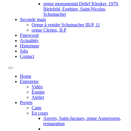
orgue monumental Detlef Kleuker, 1970,
Bielefeld, Enghien, Saint-Nicolas,
Schumacher
Seconde main
Orgue à vendre Schumacher III-P, 11
orgue Clerinx, II-P
Finewood
Actualités
Historique
Jobs
Contact
Toggle navigation
Home
Entreprise
Vidéo
Équipe
Atelier
Projets
Carte
En cours
Anvers, Saint-Jacques, orgue Anneessens,
restauration