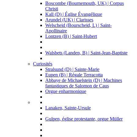
Boscombe (Bournemouth, UK) | Corpus
Christi
Kall (D) | Église Évangélique
Arundel (UK) | Clarisses
Welscheid (Bourscheid, L) | Saint-
Apollinaire
Lontzen (B) | Saint-Hubert
Walsbets (Landen, B) | Saint-Jean-Baptiste
Curiosités
Stralsund (D) | Sainte-Marie
Eupen (B) | Régale Terracotta
Abbaye de Michaelstein (D) | Machines
fantastiques de Salomon de Caus
Orgue enharmonique
Lanaken, Sainte-Ursule
Gulpen, église protestante, orgue Müller