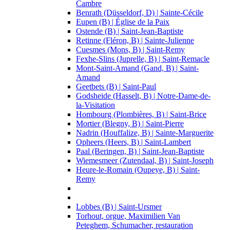
Cambre
Benrath (Düsseldorf, D) | Sainte-Cécile
Eupen (B) | Église de la Paix
Ostende (B) | Saint-Jean-Baptiste
Retinne (Fléron, B) | Sainte-Julienne
Cuesmes (Mons, B) | Saint-Remy
Fexhe-Slins (Juprelle, B) | Saint-Remacle
Mont-Saint-Amand (Gand, B) | Saint-
Amand
Geetbets (B) | Saint-Paul
Godsheide (Hasselt, B) | Notre-Dame-de-
la-Visitation
Hombourg (Plombières, B) | Saint-Brice
Mortier (Blegny, B) | Saint-Pierre
Nadrin (Houffalize, B) | Sainte-Marguerite
Opheers (Heers, B) | Saint-Lambert
Paal (Beringen, B) | Saint-Jean-Baptiste
Wiemesmeer (Zutendaal, B) | Saint-Joseph
Heure-le-Romain (Oupeye, B) | Saint-
Remy
Lobbes (B) | Saint-Ursmer
Torhout, orgue, Maximilien Van
Peteghem, Schumacher, restauration