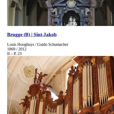
Brugge (B) | Sint-Jakob
Louis Hooghuys / Guido Schumacher
1869 / 2012
II – P, 23