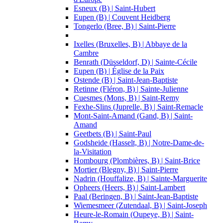
Esneux (B) | Saint-Hubert
Eupen (B) | Couvent Heidberg
Tongerlo (Bree, B) | Saint-Pierre
Ixelles (Bruxelles, B) | Abbaye de la
Cambre
Benrath (Düsseldorf, D) | Sainte-Cécile
Eupen (B) | Église de la Paix
Ostende (B) | Saint-Jean-Baptiste
Retinne (Fléron, B) | Sainte-Julienne
Cuesmes (Mons, B) | Saint-Remy
Fexhe-Slins (Juprelle, B) | Saint-Remacle
Mont-Saint-Amand (Gand, B) | Saint-
Amand
Geetbets (B) | Saint-Paul
Godsheide (Hasselt, B) | Notre-Dame-de-
la-Visitation
Hombourg (Plombières, B) | Saint-Brice
Mortier (Blegny, B) | Saint-Pierre
Nadrin (Houffalize, B) | Sainte-Marguerite
Opheers (Heers, B) | Saint-Lambert
Paal (Beringen, B) | Saint-Jean-Baptiste
Wiemesmeer (Zutendaal, B) | Saint-Joseph
Heure-le-Romain (Oupeye, B) | Saint-