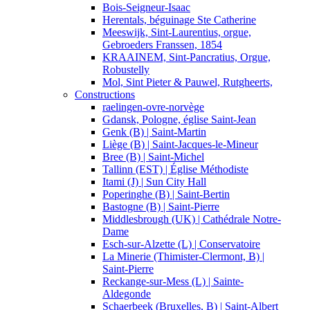
Bois-Seigneur-Isaac
Herentals, béguinage Ste Catherine
Meeswijk, Sint-Laurentius, orgue,
Gebroeders Franssen, 1854
KRAAINEM, Sint-Pancratius, Orgue,
Robustelly
Mol, Sint Pieter & Pauwel, Rutgheerts,
Constructions
raelingen-ovre-norvège
Gdansk, Pologne, église Saint-Jean
Genk (B) | Saint-Martin
Liège (B) | Saint-Jacques-le-Mineur
Bree (B) | Saint-Michel
Tallinn (EST) | Église Méthodiste
Itami (J) | Sun City Hall
Poperinghe (B) | Saint-Bertin
Bastogne (B) | Saint-Pierre
Middlesbrough (UK) | Cathédrale Notre-
Dame
Esch-sur-Alzette (L) | Conservatoire
La Minerie (Thimister-Clermont, B) |
Saint-Pierre
Reckange-sur-Mess (L) | Sainte-
Aldegonde
Schaerbeek (Bruxelles, B) | Saint-Albert