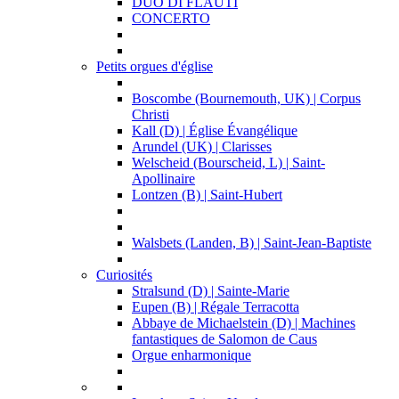
DUO DI FLAUTI
CONCERTO
Petits orgues d'église
Boscombe (Bournemouth, UK) | Corpus
Christi
Kall (D) | Église Évangélique
Arundel (UK) | Clarisses
Welscheid (Bourscheid, L) | Saint-
Apollinaire
Lontzen (B) | Saint-Hubert
Walsbets (Landen, B) | Saint-Jean-Baptiste
Curiosités
Stralsund (D) | Sainte-Marie
Eupen (B) | Régale Terracotta
Abbaye de Michaelstein (D) | Machines
fantastiques de Salomon de Caus
Orgue enharmonique