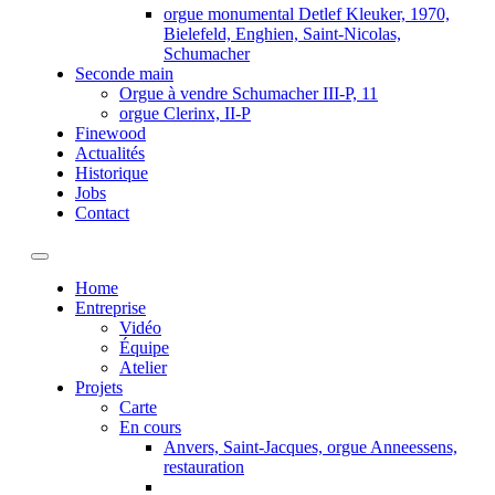
orgue monumental Detlef Kleuker, 1970,
Bielefeld, Enghien, Saint-Nicolas,
Schumacher
Seconde main
Orgue à vendre Schumacher III-P, 11
orgue Clerinx, II-P
Finewood
Actualités
Historique
Jobs
Contact
Toggle navigation
Home
Entreprise
Vidéo
Équipe
Atelier
Projets
Carte
En cours
Anvers, Saint-Jacques, orgue Anneessens,
restauration