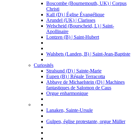
Boscombe (Bournemouth, UK) | Corpus
Christi
Kall (D) | Église Évangélique
Arundel (UK) | Clarisses
Welscheid (Bourscheid, L) | Saint-
Apollinaire
Lontzen (B) | Saint-Hubert
Walsbets (Landen, B) | Saint-Jean-Baptiste
Curiosités
Stralsund (D) | Sainte-Marie
Eupen (B) | Régale Terracotta
Abbaye de Michaelstein (D) | Machines
fantastiques de Salomon de Caus
Orgue enharmonique
Lanaken, Sainte-Ursule
Gulpen, église protestante, orgue Müller