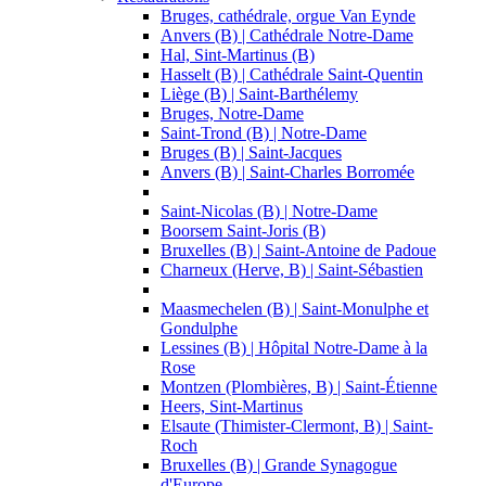
Bruges, cathédrale, orgue Van Eynde
Anvers (B) | Cathédrale Notre-Dame
Hal, Sint-Martinus (B)
Hasselt (B) | Cathédrale Saint-Quentin
Liège (B) | Saint-Barthélemy
Bruges, Notre-Dame
Saint-Trond (B) | Notre-Dame
Bruges (B) | Saint-Jacques
Anvers (B) | Saint-Charles Borromée
Saint-Nicolas (B) | Notre-Dame
Boorsem Saint-Joris (B)
Bruxelles (B) | Saint-Antoine de Padoue
Charneux (Herve, B) | Saint-Sébastien
Maasmechelen (B) | Saint-Monulphe et
Gondulphe
Lessines (B) | Hôpital Notre-Dame à la
Rose
Montzen (Plombières, B) | Saint-Étienne
Heers, Sint-Martinus
Elsaute (Thimister-Clermont, B) | Saint-
Roch
Bruxelles (B) | Grande Synagogue
d'Europe