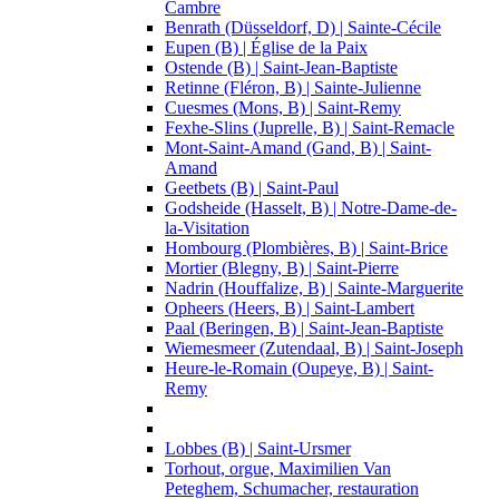
Cambre
Benrath (Düsseldorf, D) | Sainte-Cécile
Eupen (B) | Église de la Paix
Ostende (B) | Saint-Jean-Baptiste
Retinne (Fléron, B) | Sainte-Julienne
Cuesmes (Mons, B) | Saint-Remy
Fexhe-Slins (Juprelle, B) | Saint-Remacle
Mont-Saint-Amand (Gand, B) | Saint-
Amand
Geetbets (B) | Saint-Paul
Godsheide (Hasselt, B) | Notre-Dame-de-
la-Visitation
Hombourg (Plombières, B) | Saint-Brice
Mortier (Blegny, B) | Saint-Pierre
Nadrin (Houffalize, B) | Sainte-Marguerite
Opheers (Heers, B) | Saint-Lambert
Paal (Beringen, B) | Saint-Jean-Baptiste
Wiemesmeer (Zutendaal, B) | Saint-Joseph
Heure-le-Romain (Oupeye, B) | Saint-
Remy
Lobbes (B) | Saint-Ursmer
Torhout, orgue, Maximilien Van
Peteghem, Schumacher, restauration