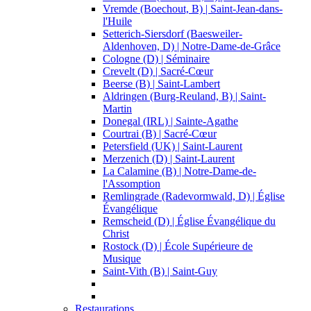
Vremde (Boechout, B) | Saint-Jean-dans-
l'Huile
Setterich-Siersdorf (Baesweiler-
Aldenhoven, D) | Notre-Dame-de-Grâce
Cologne (D) | Séminaire
Crevelt (D) | Sacré-Cœur
Beerse (B) | Saint-Lambert
Aldringen (Burg-Reuland, B) | Saint-
Martin
Donegal (IRL) | Sainte-Agathe
Courtrai (B) | Sacré-Cœur
Petersfield (UK) | Saint-Laurent
Merzenich (D) | Saint-Laurent
La Calamine (B) | Notre-Dame-de-
l'Assomption
Remlingrade (Radevormwald, D) | Église
Évangélique
Remscheid (D) | Église Évangélique du
Christ
Rostock (D) | École Supérieure de
Musique
Saint-Vith (B) | Saint-Guy
Restaurations