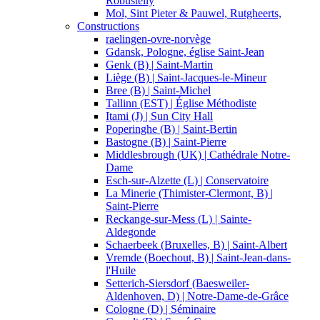
Robustelly
Mol, Sint Pieter & Pauwel, Rutgheerts,
Constructions
raelingen-ovre-norvège
Gdansk, Pologne, église Saint-Jean
Genk (B) | Saint-Martin
Liège (B) | Saint-Jacques-le-Mineur
Bree (B) | Saint-Michel
Tallinn (EST) | Église Méthodiste
Itami (J) | Sun City Hall
Poperinghe (B) | Saint-Bertin
Bastogne (B) | Saint-Pierre
Middlesbrough (UK) | Cathédrale Notre-
Dame
Esch-sur-Alzette (L) | Conservatoire
La Minerie (Thimister-Clermont, B) |
Saint-Pierre
Reckange-sur-Mess (L) | Sainte-
Aldegonde
Schaerbeek (Bruxelles, B) | Saint-Albert
Vremde (Boechout, B) | Saint-Jean-dans-
l'Huile
Setterich-Siersdorf (Baesweiler-
Aldenhoven, D) | Notre-Dame-de-Grâce
Cologne (D) | Séminaire