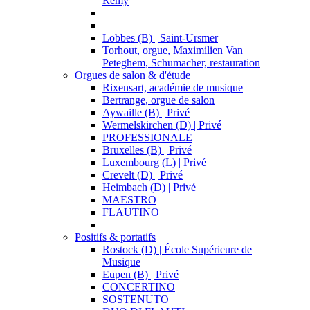
Remy
Lobbes (B) | Saint-Ursmer
Torhout, orgue, Maximilien Van
Peteghem, Schumacher, restauration
Orgues de salon & d'étude
Rixensart, académie de musique
Bertrange, orgue de salon
Aywaille (B) | Privé
Wermelskirchen (D) | Privé
PROFESSIONALE
Bruxelles (B) | Privé
Luxembourg (L) | Privé
Crevelt (D) | Privé
Heimbach (D) | Privé
MAESTRO
FLAUTINO
Positifs & portatifs
Rostock (D) | École Supérieure de
Musique
Eupen (B) | Privé
CONCERTINO
SOSTENUTO