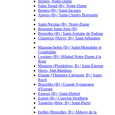
Bruges, Notre-Dame
Saint-Trond (B) | Notre-Dame
Bruges (B) | Saint-Jacques
Anvers (B) | Saint-Charles Borromée
Saint-Nicolas (B) | Notre-Dame
Boorsem Saint-Joris (B)
Bruxelles (B) | Saint-Antoine de Padoue
Charneux (Herve, B) | Saint-Sébastien
Maasmechelen (B) | Saint-Monulphe et
Gondulphe
Lessines (B) | Hôpital Notre-Dame à la
Rose
Montzen (Plombières, B) | Saint-Étienne
Heers, Sint-Martinus
Elsaute (Thimister-Clermont, B) | Saint-
Roch
Bruxelles (B) | Grande Synagogue
d'Europe
Esneux (B) | Saint-Hubert
Eupen (B) | Couvent Heidberg
Tongerlo (Bree, B) | Saint-Pierre
Ixelles (Bruxelles, B) | Abbaye de la