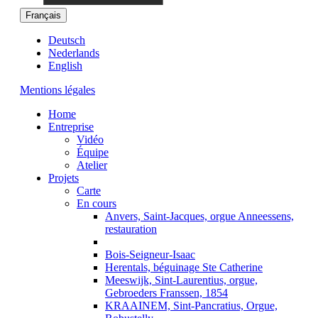
Français
Deutsch
Nederlands
English
Mentions légales
Home
Entreprise
Vidéo
Équipe
Atelier
Projets
Carte
En cours
Anvers, Saint-Jacques, orgue Anneessens,
restauration
Bois-Seigneur-Isaac
Herentals, béguinage Ste Catherine
Meeswijk, Sint-Laurentius, orgue,
Gebroeders Franssen, 1854
KRAAINEM, Sint-Pancratius, Orgue,