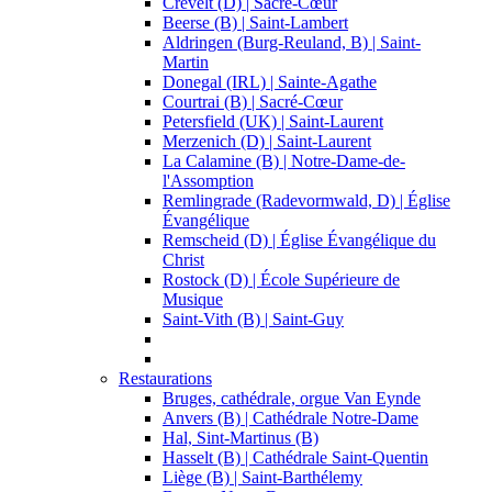
Crevelt (D) | Sacré-Cœur
Beerse (B) | Saint-Lambert
Aldringen (Burg-Reuland, B) | Saint-
Martin
Donegal (IRL) | Sainte-Agathe
Courtrai (B) | Sacré-Cœur
Petersfield (UK) | Saint-Laurent
Merzenich (D) | Saint-Laurent
La Calamine (B) | Notre-Dame-de-
l'Assomption
Remlingrade (Radevormwald, D) | Église
Évangélique
Remscheid (D) | Église Évangélique du
Christ
Rostock (D) | École Supérieure de
Musique
Saint-Vith (B) | Saint-Guy
Restaurations
Bruges, cathédrale, orgue Van Eynde
Anvers (B) | Cathédrale Notre-Dame
Hal, Sint-Martinus (B)
Hasselt (B) | Cathédrale Saint-Quentin
Liège (B) | Saint-Barthélemy