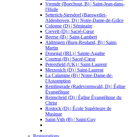
Vremde (Boechout, B) | Saint-Jean-dans-
l'Huile
Setterich-Siersdorf (Baesweiler-
Aldenhoven, D) | Notre-Dame-de-Grâce
Cologne (D) | Séminaire
Crevelt (D) | Sacré-Cœur
Beerse (B) | Saint-Lambert
Aldringen (Burg-Reuland, B) | Saint-
Martin
Donegal (IRL) | Sainte-Agathe
Courtrai (B) | Sacré-Cœur
Petersfield (UK) | Saint-Laurent
Merzenich (D) | Saint-Laurent
La Calamine (B) | Notre-Dame-de-
l'Assomption
Remlingrade (Radevormwald, D) | Église
Évangélique
Remscheid (D) | Église Évangélique du
Christ
Rostock (D) | École Supérieure de
Musique
Saint-Vith (B) | Saint-Guy
Restaurations