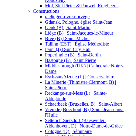
Robustelly
Mol, Sint Pieter & Pauwel, Rutgheerts,
Constructions
raelingen-ovre-norvège
Gdansk, Pologne, église Saint-Jean
Genk (B) | Saint-Martin
Liège (B) | Saint-Jacques-le-Mineur
Bree (B) | Saint-Michel
Tallinn (EST) | Église Méthodiste
Itami (J) | Sun City Hall
Poperinghe (B) | Saint-Bertin
Bastogne (B) | Saint-Pierre
Middlesbrough (UK) | Cathédrale Notre-
Dame
Esch-sur-Alzette (L) | Conservatoire
La Minerie (Thimister-Clermont, B) |
Saint-Pierre
Reckange-sur-Mess (L) | Sainte-
Aldegonde
Schaerbeek (Bruxelles, B) | Saint-Albert
Vremde (Boechout, B) | Saint-Jean-dans-
l'Huile
Setterich-Siersdorf (Baesweiler-
Aldenhoven, D) | Notre-Dame-de-Grâce
Cologne (D) | Séminaire