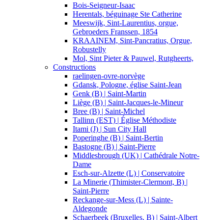
Bois-Seigneur-Isaac
Herentals, béguinage Ste Catherine
Meeswijk, Sint-Laurentius, orgue,
Gebroeders Franssen, 1854
KRAAINEM, Sint-Pancratius, Orgue,
Robustelly
Mol, Sint Pieter & Pauwel, Rutgheerts,
Constructions
raelingen-ovre-norvège
Gdansk, Pologne, église Saint-Jean
Genk (B) | Saint-Martin
Liège (B) | Saint-Jacques-le-Mineur
Bree (B) | Saint-Michel
Tallinn (EST) | Église Méthodiste
Itami (J) | Sun City Hall
Poperinghe (B) | Saint-Bertin
Bastogne (B) | Saint-Pierre
Middlesbrough (UK) | Cathédrale Notre-
Dame
Esch-sur-Alzette (L) | Conservatoire
La Minerie (Thimister-Clermont, B) |
Saint-Pierre
Reckange-sur-Mess (L) | Sainte-
Aldegonde
Schaerbeek (Bruxelles, B) | Saint-Albert