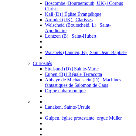
Boscombe (Bournemouth, UK) | Corpus
Christi
Kall (D) | Église Évangélique
Arundel (UK) | Clarisses
Welscheid (Bourscheid, L) | Saint-
Apollinaire
Lontzen (B) | Saint-Hubert
Walsbets (Landen, B) | Saint-Jean-Baptiste
Curiosités
Stralsund (D) | Sainte-Marie
Eupen (B) | Régale Terracotta
Abbaye de Michaelstein (D) | Machines
fantastiques de Salomon de Caus
Orgue enharmonique
Lanaken, Sainte-Ursule
Gulpen, église protestante, orgue Müller