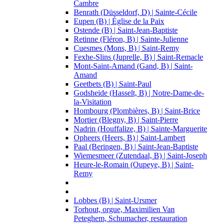
Cambre
Benrath (Düsseldorf, D) | Sainte-Cécile
Eupen (B) | Église de la Paix
Ostende (B) | Saint-Jean-Baptiste
Retinne (Fléron, B) | Sainte-Julienne
Cuesmes (Mons, B) | Saint-Remy
Fexhe-Slins (Juprelle, B) | Saint-Remacle
Mont-Saint-Amand (Gand, B) | Saint-
Amand
Geetbets (B) | Saint-Paul
Godsheide (Hasselt, B) | Notre-Dame-de-
la-Visitation
Hombourg (Plombières, B) | Saint-Brice
Mortier (Blegny, B) | Saint-Pierre
Nadrin (Houffalize, B) | Sainte-Marguerite
Opheers (Heers, B) | Saint-Lambert
Paal (Beringen, B) | Saint-Jean-Baptiste
Wiemesmeer (Zutendaal, B) | Saint-Joseph
Heure-le-Romain (Oupeye, B) | Saint-
Remy
Lobbes (B) | Saint-Ursmer
Torhout, orgue, Maximilien Van
Peteghem, Schumacher, restauration