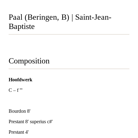
Paal (Beringen, B) | Saint-Jean-
Baptiste
Composition
Hoofdwerk
C – f '''
Bourdon 8'
Prestant 8' superius c#'
Prestant 4'