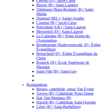
Crevelt (D) | Sacré-Cœur
Beerse (B) | Saint-Lambert
Aldringen (Burg-Reuland, B) | Saint-
Martin
Donegal (IRL) | Sainte-Agathe
Courtrai (B) | Sacré-Cœur
Petersfield (UK) | Saint-Laurent
Merzenich (D) | Saint-Laurent
La Calamine (B) | Notre-Dame-de-
l'Assomption
Remlingrade (Radevormwald, D) | Église
Évangélique
Remscheid (D) | Église Évangélique du
Christ
Rostock (D) | École Supérieure de
Musique
Saint-Vith (B) | Saint-Guy
Restaurations
Bruges, cathédrale, orgue Van Eynde
Anvers (B) | Cathédrale Notre-Dame
Hal, Sint-Martinus (B)
Hasselt (B) | Cathédrale Saint-Quentin
Liège (B) | Saint-Barthélemy