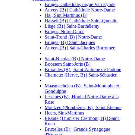
Bruges, cathédrale, orgue Van Eynde
Anvers (B) | Cathédrale Notre-Dame
Hal, Sint-Martinus (B)
Hasselt (B) | Cathédrale Saint-Quentin
Liège (B) | Saint-Barthélemy
Bruges, Notre-Dame
Saint-Trond (B) | Notre-Dame
Bruges (B) | Saint-Jacques
Anvers (B) | Saint-Charles Borromée
Saint-Nicolas (B) | Notre-Dame
Boorsem Saint-Joris (B)
Bruxelles (B) | Saint-Antoine de Padoue
Charneux (Herve, B) | Saint-Sébastien
Maasmechelen (B) | Saint-Monulphe et
Gondulphe
Lessines (B) | Hôpital Notre-Dame à la
Rose
Montzen (Plombières, B) | Saint-Étienne
Heers, Sint-Martinus
Elsaute (Thimister-Clermont, B) | Saint-
Roch
Bruxelles (B) | Grande Synagogue
d'Europe