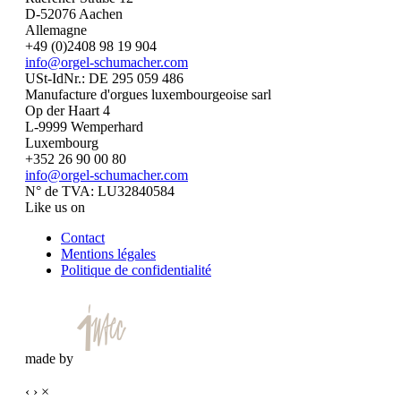
D-52076 Aachen
Allemagne
+49 (0)2408 98 19 904
info@orgel-schumacher.com
USt-IdNr.: DE 295 059 486
Manufacture d'orgues luxembourgeoise sarl
Op der Haart 4
L-9999 Wemperhard
Luxembourg
+352 26 90 00 80
info@orgel-schumacher.com
N° de TVA: LU32840584
Like us on
Contact
Mentions légales
Politique de confidentialité
made by
‹
›
×