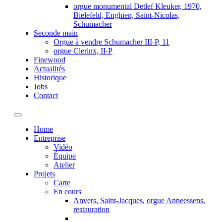
orgue monumental Detlef Kleuker, 1970,
Bielefeld, Enghien, Saint-Nicolas,
Schumacher
Seconde main
Orgue à vendre Schumacher III-P, 11
orgue Clerinx, II-P
Finewood
Actualités
Historique
Jobs
Contact
Toggle navigation
Home
Entreprise
Vidéo
Équipe
Atelier
Projets
Carte
En cours
Anvers, Saint-Jacques, orgue Anneessens,
restauration