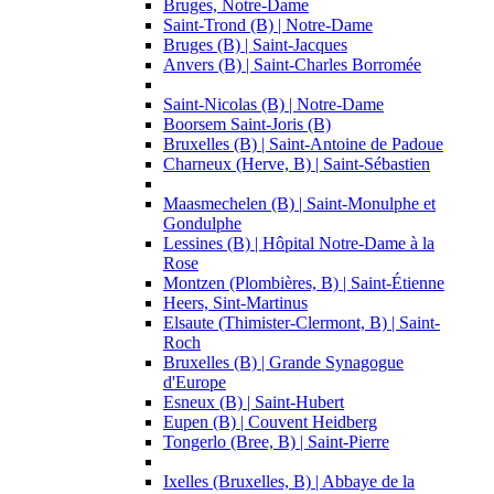
Bruges, Notre-Dame
Saint-Trond (B) | Notre-Dame
Bruges (B) | Saint-Jacques
Anvers (B) | Saint-Charles Borromée
Saint-Nicolas (B) | Notre-Dame
Boorsem Saint-Joris (B)
Bruxelles (B) | Saint-Antoine de Padoue
Charneux (Herve, B) | Saint-Sébastien
Maasmechelen (B) | Saint-Monulphe et
Gondulphe
Lessines (B) | Hôpital Notre-Dame à la
Rose
Montzen (Plombières, B) | Saint-Étienne
Heers, Sint-Martinus
Elsaute (Thimister-Clermont, B) | Saint-
Roch
Bruxelles (B) | Grande Synagogue
d'Europe
Esneux (B) | Saint-Hubert
Eupen (B) | Couvent Heidberg
Tongerlo (Bree, B) | Saint-Pierre
Ixelles (Bruxelles, B) | Abbaye de la