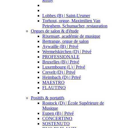
Remy
Lobbes (B) | Saint-Ursmer
Torhout, orgue, Maximilien Van
Peteghem, Schumacher, restauration
Orgues de salon & d'étude
Rixensart, académie de musique
Bertrange, orgue de salon
Aywaille (B) | Privé
Wermelskirchen (D) | Privé
PROFESSIONALE
Bruxelles (B) | Privé
Luxembourg (L) | Privé
Crevelt (D) | Privé
Heimbach (D) | Privé
MAESTRO
FLAUTINO
Positifs & portatifs
Rostock (D) | École Supérieure de
Musique
Eupen (B) | Privé
CONCERTINO
SOSTENUTO