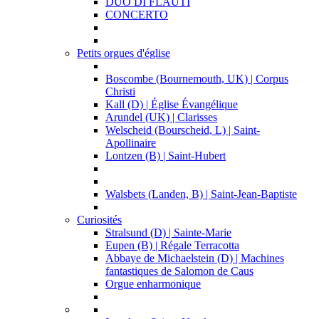
DUO DI FLAUTI
CONCERTO
Petits orgues d'église
Boscombe (Bournemouth, UK) | Corpus
Christi
Kall (D) | Église Évangélique
Arundel (UK) | Clarisses
Welscheid (Bourscheid, L) | Saint-
Apollinaire
Lontzen (B) | Saint-Hubert
Walsbets (Landen, B) | Saint-Jean-Baptiste
Curiosités
Stralsund (D) | Sainte-Marie
Eupen (B) | Régale Terracotta
Abbaye de Michaelstein (D) | Machines
fantastiques de Salomon de Caus
Orgue enharmonique