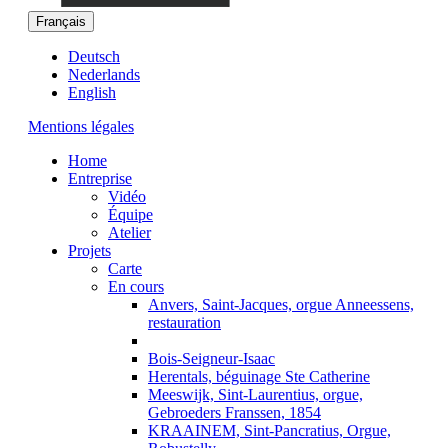
Français
Deutsch
Nederlands
English
Mentions légales
Home
Entreprise
Vidéo
Équipe
Atelier
Projets
Carte
En cours
Anvers, Saint-Jacques, orgue Anneessens,
restauration
Bois-Seigneur-Isaac
Herentals, béguinage Ste Catherine
Meeswijk, Sint-Laurentius, orgue,
Gebroeders Franssen, 1854
KRAAINEM, Sint-Pancratius, Orgue,