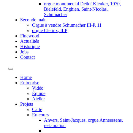
orgue monumental Detlef Kleuker, 1970,
Bielefeld, Enghien, Saint-Nicolas,
Schumacher
Seconde main
Orgue à vendre Schumacher III-P, 11
orgue Clerinx, II-P
Finewood
Actualités
Historique
Jobs
Contact
Toggle navigation
Home
Entreprise
Vidéo
Équipe
Atelier
Projets
Carte
En cours
Anvers, Saint-Jacques, orgue Anneessens,
restauration