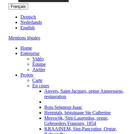
Français
Deutsch
Nederlands
English
Mentions légales
Home
Entreprise
Vidéo
Équipe
Atelier
Projets
Carte
En cours
Anvers, Saint-Jacques, orgue Anneessens,
restauration
Bois-Seigneur-Isaac
Herentals, béguinage Ste Catherine
Meeswijk, Sint-Laurentius, orgue,
Gebroeders Franssen, 1854
KRAAINEM, Sint-Pancratius, Orgue,