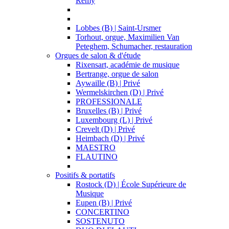
Remy
Lobbes (B) | Saint-Ursmer
Torhout, orgue, Maximilien Van
Peteghem, Schumacher, restauration
Orgues de salon & d'étude
Rixensart, académie de musique
Bertrange, orgue de salon
Aywaille (B) | Privé
Wermelskirchen (D) | Privé
PROFESSIONALE
Bruxelles (B) | Privé
Luxembourg (L) | Privé
Crevelt (D) | Privé
Heimbach (D) | Privé
MAESTRO
FLAUTINO
Positifs & portatifs
Rostock (D) | École Supérieure de
Musique
Eupen (B) | Privé
CONCERTINO
SOSTENUTO