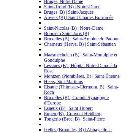
Bruges, Notre-Dame
Saint-Trond (B) | Notre-Dame
Bruges (B) | Saint-Jacques
Anvers (B) | Saint-Charles Borromée
Saint-Nicolas (B) | Notre-Dame
Boorsem Saint-Joris (B)
Bruxelles (B) | Saint-Antoine de Padoue
Charneux (Herve, B) | Saint-Sébastien
Maasmechelen (B) | Saint-Monulphe et
Gondulphe
Lessines (B) | Hôpital Notre-Dame à la
Rose
Montzen (Plombières, B) | Saint-Étienne
Heers, Sint-Martinus
Elsaute (Thimister-Clermont, B) | Saint-
Roch
Bruxelles (B) | Grande Synagogue
d'Europe
Esneux (B) | Saint-Hubert
Eupen (B) | Couvent Heidberg
Tongerlo (Bree, B) | Saint-Pierre
Ixelles (Bruxelles, B) | Abbaye de la