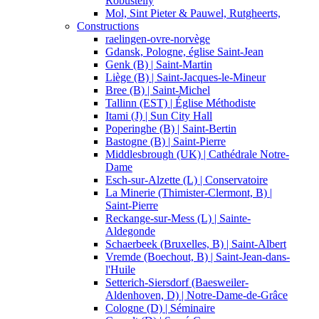
Robustelly
Mol, Sint Pieter & Pauwel, Rutgheerts,
Constructions
raelingen-ovre-norvège
Gdansk, Pologne, église Saint-Jean
Genk (B) | Saint-Martin
Liège (B) | Saint-Jacques-le-Mineur
Bree (B) | Saint-Michel
Tallinn (EST) | Église Méthodiste
Itami (J) | Sun City Hall
Poperinghe (B) | Saint-Bertin
Bastogne (B) | Saint-Pierre
Middlesbrough (UK) | Cathédrale Notre-
Dame
Esch-sur-Alzette (L) | Conservatoire
La Minerie (Thimister-Clermont, B) |
Saint-Pierre
Reckange-sur-Mess (L) | Sainte-
Aldegonde
Schaerbeek (Bruxelles, B) | Saint-Albert
Vremde (Boechout, B) | Saint-Jean-dans-
l'Huile
Setterich-Siersdorf (Baesweiler-
Aldenhoven, D) | Notre-Dame-de-Grâce
Cologne (D) | Séminaire