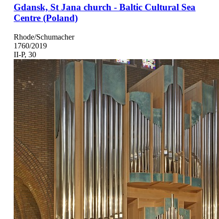
Gdansk, St Jana church - Baltic Cultural Sea
Centre (Poland)
Rhode/Schumacher
1760/2019
II-P, 30