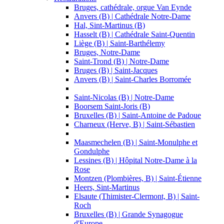
Bruges, cathédrale, orgue Van Eynde
Anvers (B) | Cathédrale Notre-Dame
Hal, Sint-Martinus (B)
Hasselt (B) | Cathédrale Saint-Quentin
Liège (B) | Saint-Barthélemy
Bruges, Notre-Dame
Saint-Trond (B) | Notre-Dame
Bruges (B) | Saint-Jacques
Anvers (B) | Saint-Charles Borromée
Saint-Nicolas (B) | Notre-Dame
Boorsem Saint-Joris (B)
Bruxelles (B) | Saint-Antoine de Padoue
Charneux (Herve, B) | Saint-Sébastien
Maasmechelen (B) | Saint-Monulphe et
Gondulphe
Lessines (B) | Hôpital Notre-Dame à la
Rose
Montzen (Plombières, B) | Saint-Étienne
Heers, Sint-Martinus
Elsaute (Thimister-Clermont, B) | Saint-
Roch
Bruxelles (B) | Grande Synagogue
d'Europe