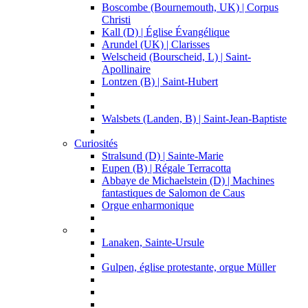
Boscombe (Bournemouth, UK) | Corpus
Christi
Kall (D) | Église Évangélique
Arundel (UK) | Clarisses
Welscheid (Bourscheid, L) | Saint-
Apollinaire
Lontzen (B) | Saint-Hubert
Walsbets (Landen, B) | Saint-Jean-Baptiste
Curiosités
Stralsund (D) | Sainte-Marie
Eupen (B) | Régale Terracotta
Abbaye de Michaelstein (D) | Machines
fantastiques de Salomon de Caus
Orgue enharmonique
Lanaken, Sainte-Ursule
Gulpen, église protestante, orgue Müller