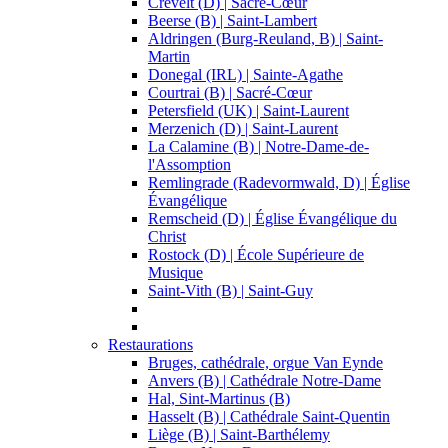
Crevelt (D) | Sacré-Cœur
Beerse (B) | Saint-Lambert
Aldringen (Burg-Reuland, B) | Saint-
Martin
Donegal (IRL) | Sainte-Agathe
Courtrai (B) | Sacré-Cœur
Petersfield (UK) | Saint-Laurent
Merzenich (D) | Saint-Laurent
La Calamine (B) | Notre-Dame-de-
l'Assomption
Remlingrade (Radevormwald, D) | Église
Évangélique
Remscheid (D) | Église Évangélique du
Christ
Rostock (D) | École Supérieure de
Musique
Saint-Vith (B) | Saint-Guy
Restaurations
Bruges, cathédrale, orgue Van Eynde
Anvers (B) | Cathédrale Notre-Dame
Hal, Sint-Martinus (B)
Hasselt (B) | Cathédrale Saint-Quentin
Liège (B) | Saint-Barthélemy