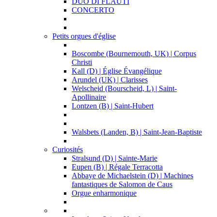
DUO DI FLAUTI
CONCERTO
Petits orgues d'église
Boscombe (Bournemouth, UK) | Corpus
Christi
Kall (D) | Église Évangélique
Arundel (UK) | Clarisses
Welscheid (Bourscheid, L) | Saint-
Apollinaire
Lontzen (B) | Saint-Hubert
Walsbets (Landen, B) | Saint-Jean-Baptiste
Curiosités
Stralsund (D) | Sainte-Marie
Eupen (B) | Régale Terracotta
Abbaye de Michaelstein (D) | Machines
fantastiques de Salomon de Caus
Orgue enharmonique