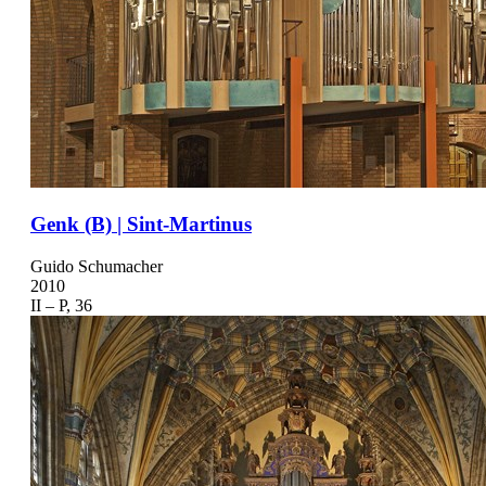
Genk (B) | Sint-Martinus
Guido Schumacher
2010
II – P, 36