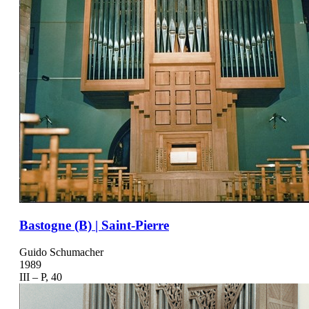
Bastogne (B) | Saint-Pierre
Guido Schumacher
1989
III – P, 40