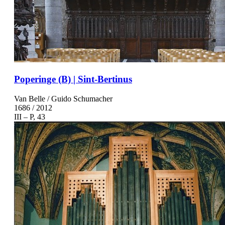
Poperinge (B) | Sint-Bertinus
Van Belle / Guido Schumacher
1686 / 2012
III – P, 43