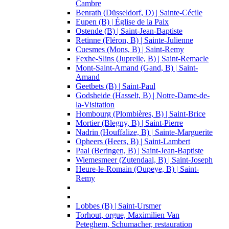
Cambre
Benrath (Düsseldorf, D) | Sainte-Cécile
Eupen (B) | Église de la Paix
Ostende (B) | Saint-Jean-Baptiste
Retinne (Fléron, B) | Sainte-Julienne
Cuesmes (Mons, B) | Saint-Remy
Fexhe-Slins (Juprelle, B) | Saint-Remacle
Mont-Saint-Amand (Gand, B) | Saint-
Amand
Geetbets (B) | Saint-Paul
Godsheide (Hasselt, B) | Notre-Dame-de-
la-Visitation
Hombourg (Plombières, B) | Saint-Brice
Mortier (Blegny, B) | Saint-Pierre
Nadrin (Houffalize, B) | Sainte-Marguerite
Opheers (Heers, B) | Saint-Lambert
Paal (Beringen, B) | Saint-Jean-Baptiste
Wiemesmeer (Zutendaal, B) | Saint-Joseph
Heure-le-Romain (Oupeye, B) | Saint-
Remy
Lobbes (B) | Saint-Ursmer
Torhout, orgue, Maximilien Van
Peteghem, Schumacher, restauration