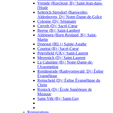
Vremde (Boechout, B) | Saint-Jean-dans-
l'Huile
Setterich-Siersdorf (Baesweiler-
Aldenhoven, D) | Notre-Dame-de-Grâce
Cologne (D) | Séminaire
Crevelt (D) | Sacré-Cœur
Beerse (B) | Saint-Lambert
Aldringen (Burg-Reuland, B) | Saint-
Martin
Donegal (IRL) | Sainte-Agathe
Courtrai (B) | Sacré-Cœur
Petersfield (UK) | Saint-Laurent
Merzenich (D) | Saint-Laurent
La Calamine (B) | Notre-Dame-de-
l'Assomption
Remlingrade (Radevormwald, D) | Église
Évangélique
Remscheid (D) | Église Évangélique du
Christ
Rostock (D) | École Supérieure de
Musique
Saint-Vith (B) | Saint-Guy
Restaurations