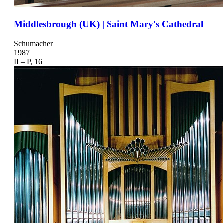
Middlesbrough (UK) | Saint Mary's Cathedral
Schumacher
1987
II – P, 16