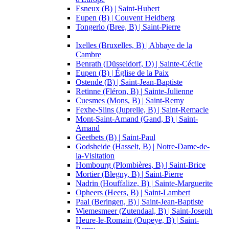
Esneux (B) | Saint-Hubert
Eupen (B) | Couvent Heidberg
Tongerlo (Bree, B) | Saint-Pierre
Ixelles (Bruxelles, B) | Abbaye de la
Cambre
Benrath (Düsseldorf, D) | Sainte-Cécile
Eupen (B) | Église de la Paix
Ostende (B) | Saint-Jean-Baptiste
Retinne (Fléron, B) | Sainte-Julienne
Cuesmes (Mons, B) | Saint-Remy
Fexhe-Slins (Juprelle, B) | Saint-Remacle
Mont-Saint-Amand (Gand, B) | Saint-
Amand
Geetbets (B) | Saint-Paul
Godsheide (Hasselt, B) | Notre-Dame-de-
la-Visitation
Hombourg (Plombières, B) | Saint-Brice
Mortier (Blegny, B) | Saint-Pierre
Nadrin (Houffalize, B) | Sainte-Marguerite
Opheers (Heers, B) | Saint-Lambert
Paal (Beringen, B) | Saint-Jean-Baptiste
Wiemesmeer (Zutendaal, B) | Saint-Joseph
Heure-le-Romain (Oupeye, B) | Saint-