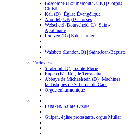
Boscombe (Bournemouth, UK) | Corpus
Christi
Kall (D) | Église Évangélique
Arundel (UK) | Clarisses
Welscheid (Bourscheid, L) | Saint-
Apollinaire
Lontzen (B) | Saint-Hubert
Walsbets (Landen, B) | Saint-Jean-Baptiste
Curiosités
Stralsund (D) | Sainte-Marie
Eupen (B) | Régale Terracotta
Abbaye de Michaelstein (D) | Machines
fantastiques de Salomon de Caus
Orgue enharmonique
Lanaken, Sainte-Ursule
Gulpen, église protestante, orgue Müller