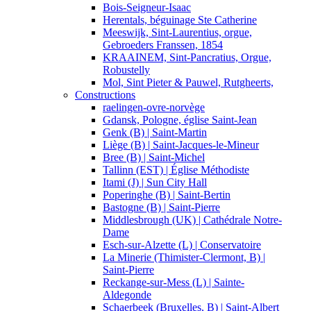
Bois-Seigneur-Isaac
Herentals, béguinage Ste Catherine
Meeswijk, Sint-Laurentius, orgue,
Gebroeders Franssen, 1854
KRAAINEM, Sint-Pancratius, Orgue,
Robustelly
Mol, Sint Pieter & Pauwel, Rutgheerts,
Constructions
raelingen-ovre-norvège
Gdansk, Pologne, église Saint-Jean
Genk (B) | Saint-Martin
Liège (B) | Saint-Jacques-le-Mineur
Bree (B) | Saint-Michel
Tallinn (EST) | Église Méthodiste
Itami (J) | Sun City Hall
Poperinghe (B) | Saint-Bertin
Bastogne (B) | Saint-Pierre
Middlesbrough (UK) | Cathédrale Notre-
Dame
Esch-sur-Alzette (L) | Conservatoire
La Minerie (Thimister-Clermont, B) |
Saint-Pierre
Reckange-sur-Mess (L) | Sainte-
Aldegonde
Schaerbeek (Bruxelles, B) | Saint-Albert