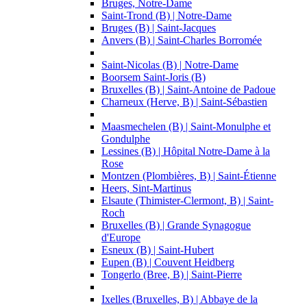
Bruges, Notre-Dame
Saint-Trond (B) | Notre-Dame
Bruges (B) | Saint-Jacques
Anvers (B) | Saint-Charles Borromée
Saint-Nicolas (B) | Notre-Dame
Boorsem Saint-Joris (B)
Bruxelles (B) | Saint-Antoine de Padoue
Charneux (Herve, B) | Saint-Sébastien
Maasmechelen (B) | Saint-Monulphe et
Gondulphe
Lessines (B) | Hôpital Notre-Dame à la
Rose
Montzen (Plombières, B) | Saint-Étienne
Heers, Sint-Martinus
Elsaute (Thimister-Clermont, B) | Saint-
Roch
Bruxelles (B) | Grande Synagogue
d'Europe
Esneux (B) | Saint-Hubert
Eupen (B) | Couvent Heidberg
Tongerlo (Bree, B) | Saint-Pierre
Ixelles (Bruxelles, B) | Abbaye de la