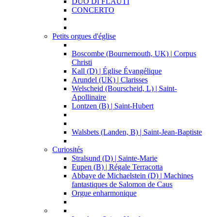
DUO DI FLAUTI
CONCERTO
Petits orgues d'église
Boscombe (Bournemouth, UK) | Corpus
Christi
Kall (D) | Église Évangélique
Arundel (UK) | Clarisses
Welscheid (Bourscheid, L) | Saint-
Apollinaire
Lontzen (B) | Saint-Hubert
Walsbets (Landen, B) | Saint-Jean-Baptiste
Curiosités
Stralsund (D) | Sainte-Marie
Eupen (B) | Régale Terracotta
Abbaye de Michaelstein (D) | Machines
fantastiques de Salomon de Caus
Orgue enharmonique