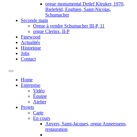
orgue monumental Detlef Kleuker, 1970,
Bielefeld, Enghien, Saint-Nicolas,
Schumacher
Seconde main
Orgue à vendre Schumacher III-P, 11
orgue Clerinx, II-P
Finewood
Actualités
Historique
Jobs
Contact
Toggle navigation
Home
Entreprise
Vidéo
Équipe
Atelier
Projets
Carte
En cours
Anvers, Saint-Jacques, orgue Anneessens,
restauration