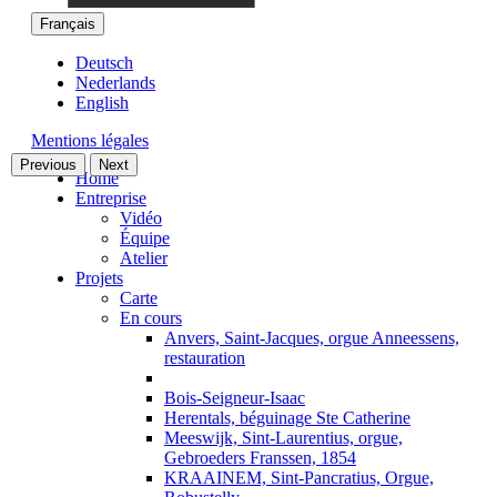
Français
Deutsch
Nederlands
English
Mentions légales
Previous
Next
Home
Entreprise
Vidéo
Équipe
Atelier
Projets
Carte
En cours
Anvers, Saint-Jacques, orgue Anneessens,
restauration
Bois-Seigneur-Isaac
Herentals, béguinage Ste Catherine
Meeswijk, Sint-Laurentius, orgue,
Gebroeders Franssen, 1854
KRAAINEM, Sint-Pancratius, Orgue,