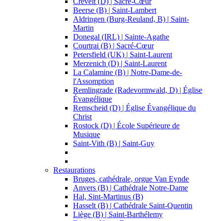
Crevelt (D) | Sacré-Cœur
Beerse (B) | Saint-Lambert
Aldringen (Burg-Reuland, B) | Saint-
Martin
Donegal (IRL) | Sainte-Agathe
Courtrai (B) | Sacré-Cœur
Petersfield (UK) | Saint-Laurent
Merzenich (D) | Saint-Laurent
La Calamine (B) | Notre-Dame-de-
l'Assomption
Remlingrade (Radevormwald, D) | Église
Évangélique
Remscheid (D) | Église Évangélique du
Christ
Rostock (D) | École Supérieure de
Musique
Saint-Vith (B) | Saint-Guy
Restaurations
Bruges, cathédrale, orgue Van Eynde
Anvers (B) | Cathédrale Notre-Dame
Hal, Sint-Martinus (B)
Hasselt (B) | Cathédrale Saint-Quentin
Liège (B) | Saint-Barthélemy