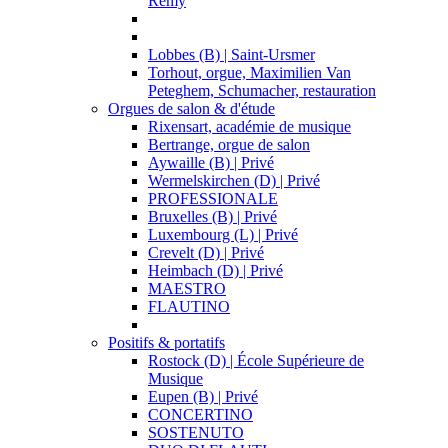
Remy
Lobbes (B) | Saint-Ursmer
Torhout, orgue, Maximilien Van
Peteghem, Schumacher, restauration
Orgues de salon & d'étude
Rixensart, académie de musique
Bertrange, orgue de salon
Aywaille (B) | Privé
Wermelskirchen (D) | Privé
PROFESSIONALE
Bruxelles (B) | Privé
Luxembourg (L) | Privé
Crevelt (D) | Privé
Heimbach (D) | Privé
MAESTRO
FLAUTINO
Positifs & portatifs
Rostock (D) | École Supérieure de
Musique
Eupen (B) | Privé
CONCERTINO
SOSTENUTO