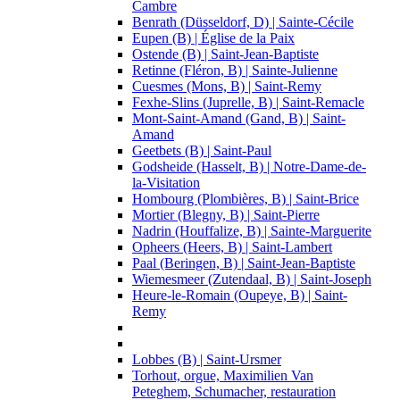
Cambre
Benrath (Düsseldorf, D) | Sainte-Cécile
Eupen (B) | Église de la Paix
Ostende (B) | Saint-Jean-Baptiste
Retinne (Fléron, B) | Sainte-Julienne
Cuesmes (Mons, B) | Saint-Remy
Fexhe-Slins (Juprelle, B) | Saint-Remacle
Mont-Saint-Amand (Gand, B) | Saint-
Amand
Geetbets (B) | Saint-Paul
Godsheide (Hasselt, B) | Notre-Dame-de-
la-Visitation
Hombourg (Plombières, B) | Saint-Brice
Mortier (Blegny, B) | Saint-Pierre
Nadrin (Houffalize, B) | Sainte-Marguerite
Opheers (Heers, B) | Saint-Lambert
Paal (Beringen, B) | Saint-Jean-Baptiste
Wiemesmeer (Zutendaal, B) | Saint-Joseph
Heure-le-Romain (Oupeye, B) | Saint-
Remy
Lobbes (B) | Saint-Ursmer
Torhout, orgue, Maximilien Van
Peteghem, Schumacher, restauration