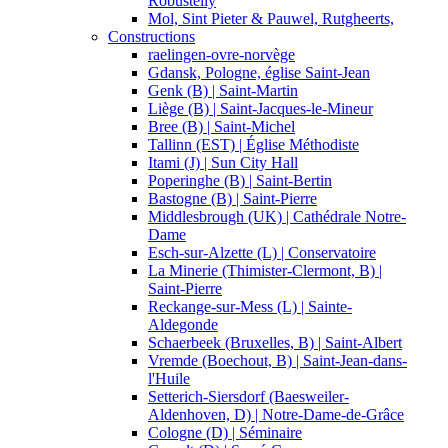
Robustelly
Mol, Sint Pieter & Pauwel, Rutgheerts,
Constructions
raelingen-ovre-norvège
Gdansk, Pologne, église Saint-Jean
Genk (B) | Saint-Martin
Liège (B) | Saint-Jacques-le-Mineur
Bree (B) | Saint-Michel
Tallinn (EST) | Église Méthodiste
Itami (J) | Sun City Hall
Poperinghe (B) | Saint-Bertin
Bastogne (B) | Saint-Pierre
Middlesbrough (UK) | Cathédrale Notre-
Dame
Esch-sur-Alzette (L) | Conservatoire
La Minerie (Thimister-Clermont, B) |
Saint-Pierre
Reckange-sur-Mess (L) | Sainte-
Aldegonde
Schaerbeek (Bruxelles, B) | Saint-Albert
Vremde (Boechout, B) | Saint-Jean-dans-
l'Huile
Setterich-Siersdorf (Baesweiler-
Aldenhoven, D) | Notre-Dame-de-Grâce
Cologne (D) | Séminaire