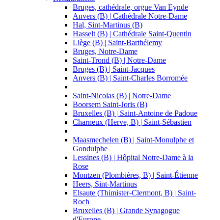
Bruges, cathédrale, orgue Van Eynde
Anvers (B) | Cathédrale Notre-Dame
Hal, Sint-Martinus (B)
Hasselt (B) | Cathédrale Saint-Quentin
Liège (B) | Saint-Barthélemy
Bruges, Notre-Dame
Saint-Trond (B) | Notre-Dame
Bruges (B) | Saint-Jacques
Anvers (B) | Saint-Charles Borromée
Saint-Nicolas (B) | Notre-Dame
Boorsem Saint-Joris (B)
Bruxelles (B) | Saint-Antoine de Padoue
Charneux (Herve, B) | Saint-Sébastien
Maasmechelen (B) | Saint-Monulphe et
Gondulphe
Lessines (B) | Hôpital Notre-Dame à la
Rose
Montzen (Plombières, B) | Saint-Étienne
Heers, Sint-Martinus
Elsaute (Thimister-Clermont, B) | Saint-
Roch
Bruxelles (B) | Grande Synagogue
d'Europe