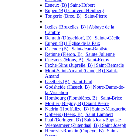
Esneux (B) | Saint-Hubert
Eupen (B) | Couvent Heidberg
Tongerlo (Bree, B) | Saint-Pierre
Ixelles (Bruxelles, B) | Abbaye de la
Cambre
Benrath (Düsseldorf, D) | Sainte-Cécile
Eupen (B) | Église de la Paix
Ostende (B) | Saint-Jean-Baptiste
Retinne (Fléron, B) | Sainte-Julienne
Cuesmes (Mons, B) | Saint-Remy
Fexhe-Slins (Juprelle, B) | Saint-Remacle
Mont-Saint-Amand (Gand, B) | Saint-
Amand
Geetbets (B) | Saint-Paul
Godsheide (Hasselt, B) | Notre-Dame-de-
la-Visitation
Hombourg (Plombières, B) | Saint-Brice
Mortier (Blegny, B) | Saint-Pierre
Nadrin (Houffalize, B) | Sainte-Marguerite
Opheers (Heers, B) | Saint-Lambert
Paal (Beringen, B) | Saint-Jean-Baptiste
Wiemesmeer (Zutendaal, B) | Saint-Joseph
Heure-le-Romain (Oupeye, B) | Saint-