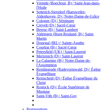
Vremde (Boechout, B) | Saint-Jean-dans-
l'Huile
Setterich-Siersdorf (Baesweiler-
Aldenhoven, D) | Notre-Dame-de-Grâce
Cologne (D) | Séminaire
Crevelt (D) | Sacré-Cœur
Beerse (B) | Saint-Lambert
Aldringen (Burg-Reuland, B) | Saint-
Martin
Donegal (IRL) | Sainte-Agathe
Courtrai (B) | Sacré-Cœur
Petersfield (UK) | Saint-Laurent
Merzenich (D) | Saint-Laurent
La Calamine (B) | Notre-Dame-de-
l'Assomption
Remlingrade (Radevormwald, D) | Église
Évangélique
Remscheid (D) | Église Évangélique du
Christ
Rostock (D) | École Supérieure de
Musique
Saint-Vith (B) | Saint-Guy
Restaurations