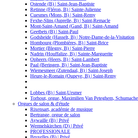
Ostende (B) | Saint-Jean-Baptiste
Retinne (Fléron, B) | Sainte-Julienne
Cuesmes (Mons, B) | Saint-Remy
Fexhe-Slins (Juprelle, B) | Saint-Remacle
Mont-Saint-Amand (Gand, B) | Saint-Amand
Geetbets (B) | Saint-Paul
Godsheide (Hasselt, B) | Notre-Dame-de-la-Visitation
Hombourg (Plombières, B) | Saint-Brice
Mortier (Blegny, B) | Saint-Pierre
Nadrin (Houffalize, B) | Sainte-Marguerite
Opheers (Heers, B) | Saint-Lambert
Paal (Beringen, B) | Saint-Jean-Baptiste
Wiemesmeer (Zutendaal, B) | Saint-Joseph
Heure-le-Romain (Oupeye, B) | Saint-Remy
Lobbes (B) | Saint-Ursmer
Torhout, orgue, Maximilien Van Peteghem, Schumacher,
Orgues de salon & d'étude
Rixensart, académie de musique
Bertrange, orgue de salon
Aywaille (B) | Privé
Wermelskirchen (D) | Privé
PROFESSIONALE
Bruxelles (B) | Privé