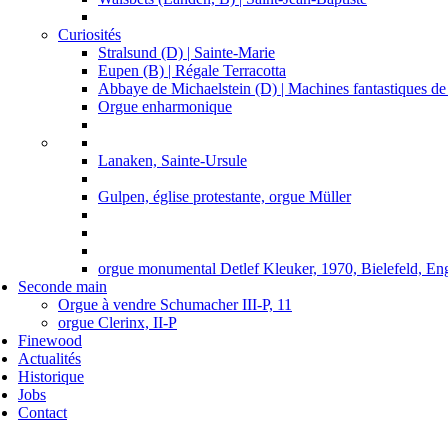
Curiosités
Stralsund (D) | Sainte-Marie
Eupen (B) | Régale Terracotta
Abbaye de Michaelstein (D) | Machines fantastiques d
Orgue enharmonique
Lanaken, Sainte-Ursule
Gulpen, église protestante, orgue Müller
orgue monumental Detlef Kleuker, 1970, Bielefeld, En
Seconde main
Orgue à vendre Schumacher III-P, 11
orgue Clerinx, II-P
Finewood
Actualités
Historique
Jobs
Contact