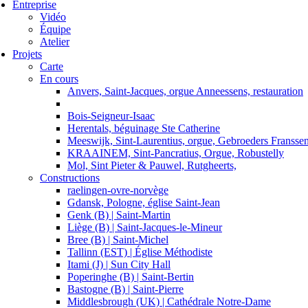
Entreprise
Vidéo
Équipe
Atelier
Projets
Carte
En cours
Anvers, Saint-Jacques, orgue Anneessens, restauration
Bois-Seigneur-Isaac
Herentals, béguinage Ste Catherine
Meeswijk, Sint-Laurentius, orgue, Gebroeders Fransse
KRAAINEM, Sint-Pancratius, Orgue, Robustelly
Mol, Sint Pieter & Pauwel, Rutgheerts,
Constructions
raelingen-ovre-norvège
Gdansk, Pologne, église Saint-Jean
Genk (B) | Saint-Martin
Liège (B) | Saint-Jacques-le-Mineur
Bree (B) | Saint-Michel
Tallinn (EST) | Église Méthodiste
Itami (J) | Sun City Hall
Poperinghe (B) | Saint-Bertin
Bastogne (B) | Saint-Pierre
Middlesbrough (UK) | Cathédrale Notre-Dame