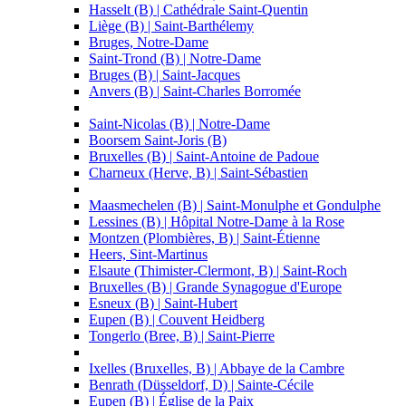
Hasselt (B) | Cathédrale Saint-Quentin
Liège (B) | Saint-Barthélemy
Bruges, Notre-Dame
Saint-Trond (B) | Notre-Dame
Bruges (B) | Saint-Jacques
Anvers (B) | Saint-Charles Borromée
Saint-Nicolas (B) | Notre-Dame
Boorsem Saint-Joris (B)
Bruxelles (B) | Saint-Antoine de Padoue
Charneux (Herve, B) | Saint-Sébastien
Maasmechelen (B) | Saint-Monulphe et Gondulphe
Lessines (B) | Hôpital Notre-Dame à la Rose
Montzen (Plombières, B) | Saint-Étienne
Heers, Sint-Martinus
Elsaute (Thimister-Clermont, B) | Saint-Roch
Bruxelles (B) | Grande Synagogue d'Europe
Esneux (B) | Saint-Hubert
Eupen (B) | Couvent Heidberg
Tongerlo (Bree, B) | Saint-Pierre
Ixelles (Bruxelles, B) | Abbaye de la Cambre
Benrath (Düsseldorf, D) | Sainte-Cécile
Eupen (B) | Église de la Paix