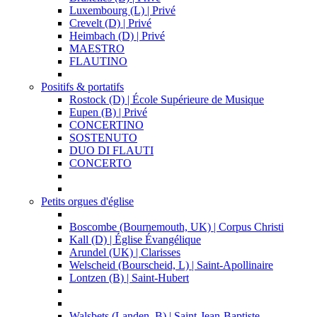
Luxembourg (L) | Privé
Crevelt (D) | Privé
Heimbach (D) | Privé
MAESTRO
FLAUTINO
Positifs & portatifs
Rostock (D) | École Supérieure de Musique
Eupen (B) | Privé
CONCERTINO
SOSTENUTO
DUO DI FLAUTI
CONCERTO
Petits orgues d'église
Boscombe (Bournemouth, UK) | Corpus Christi
Kall (D) | Église Évangélique
Arundel (UK) | Clarisses
Welscheid (Bourscheid, L) | Saint-Apollinaire
Lontzen (B) | Saint-Hubert
Walsbets (Landen, B) | Saint-Jean-Baptiste