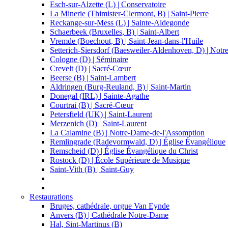
Esch-sur-Alzette (L) | Conservatoire
La Minerie (Thimister-Clermont, B) | Saint-Pierre
Reckange-sur-Mess (L) | Sainte-Aldegonde
Schaerbeek (Bruxelles, B) | Saint-Albert
Vremde (Boechout, B) | Saint-Jean-dans-l'Huile
Setterich-Siersdorf (Baesweiler-Aldenhoven, D) | Not
Cologne (D) | Séminaire
Crevelt (D) | Sacré-Cœur
Beerse (B) | Saint-Lambert
Aldringen (Burg-Reuland, B) | Saint-Martin
Donegal (IRL) | Sainte-Agathe
Courtrai (B) | Sacré-Cœur
Petersfield (UK) | Saint-Laurent
Merzenich (D) | Saint-Laurent
La Calamine (B) | Notre-Dame-de-l'Assomption
Remlingrade (Radevormwald, D) | Église Évangélique
Remscheid (D) | Église Évangélique du Christ
Rostock (D) | École Supérieure de Musique
Saint-Vith (B) | Saint-Guy
Restaurations
Bruges, cathédrale, orgue Van Eynde
Anvers (B) | Cathédrale Notre-Dame
Hal, Sint-Martinus (B)