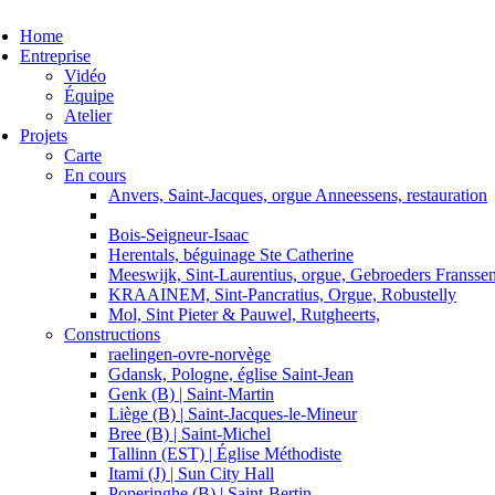
ggle navigation
Home
Entreprise
Vidéo
Équipe
Atelier
Projets
Carte
En cours
Anvers, Saint-Jacques, orgue Anneessens, restauration
Bois-Seigneur-Isaac
Herentals, béguinage Ste Catherine
Meeswijk, Sint-Laurentius, orgue, Gebroeders Fransse
KRAAINEM, Sint-Pancratius, Orgue, Robustelly
Mol, Sint Pieter & Pauwel, Rutgheerts,
Constructions
raelingen-ovre-norvège
Gdansk, Pologne, église Saint-Jean
Genk (B) | Saint-Martin
Liège (B) | Saint-Jacques-le-Mineur
Bree (B) | Saint-Michel
Tallinn (EST) | Église Méthodiste
Itami (J) | Sun City Hall
Poperinghe (B) | Saint-Bertin