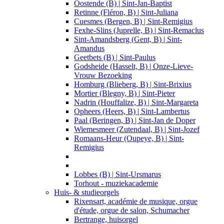
Oostende (B) | Sint-Jan-Baptist
Retinne (Fléron, B) | Sint-Juliana
Cuesmes (Bergen, B) | Sint-Remigius
Fexhe-Slins (Juprelle, B) | Sint-Remaclus
Sint-Amandsberg (Gent, B) | Sint-
Amandus
Geetbets (B) | Sint-Paulus
Godsheide (Hasselt, B) | Onze-Lieve-
Vrouw Bezoeking
Homburg (Blieberg, B) | Sint-Brixius
Mortier (Blegny, B) | Sint-Pieter
Nadrin (Houffalize, B) | Sint-Margareta
Opheers (Heers, B) | Sint-Lambertus
Paal (Beringen, B) | Sint-Jan de Doper
Wiemesmeer (Zutendaal, B) | Sint-Jozef
Romaans-Heur (Oupeye, B) | Sint-
Remigius
Lobbes (B) | Sint-Ursmarus
Torhout - muziekacademie
Huis- & studieorgels
Rixensart, académie de musique, orgue
d'étude, orgue de salon, Schumacher
Bertrange, huisorgel