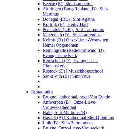
Beerse (B) | Sint-Lambertus
Aldringen (Burg-Reuland, B) | Sint-
Martinus
Donegal (IRL) | Sint-Agatha
Kortrijk (B) | Heilig Hart
Petersfield (UK) | Sint-Laurentius
Merzenich (D) | Sint-Laurentius
Kelmis (B) | Onze-Lieve-Vrouw ten
Hemel Opgenomen
Remlingrade (Radevormwald, D) |
Evangelische Kerk
Remscheid (D) | Evangelische
Christuskerk
Rostock (D) | Muziekhogeschool
Sankt Vith (B) | Sint-Vitus
Restauraties
Brugge, kathedraal, orgel Van Eynde
Antwerpen (B) | Onze-Lieve-
Vrouwekathedraal
Halle, Sint-Martinus (B)
Hasselt (B) | Kathedraal Sint-Quintinus
Luik (B) | Sint-Bartolomeüs
Brugge, Onze-Lieve-Vrouwekerk