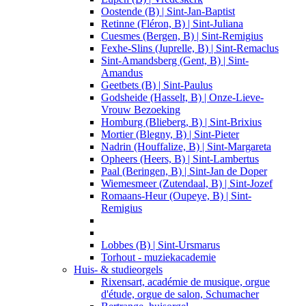
Oostende (B) | Sint-Jan-Baptist
Retinne (Fléron, B) | Sint-Juliana
Cuesmes (Bergen, B) | Sint-Remigius
Fexhe-Slins (Juprelle, B) | Sint-Remaclus
Sint-Amandsberg (Gent, B) | Sint-
Amandus
Geetbets (B) | Sint-Paulus
Godsheide (Hasselt, B) | Onze-Lieve-
Vrouw Bezoeking
Homburg (Blieberg, B) | Sint-Brixius
Mortier (Blegny, B) | Sint-Pieter
Nadrin (Houffalize, B) | Sint-Margareta
Opheers (Heers, B) | Sint-Lambertus
Paal (Beringen, B) | Sint-Jan de Doper
Wiemesmeer (Zutendaal, B) | Sint-Jozef
Romaans-Heur (Oupeye, B) | Sint-
Remigius
Lobbes (B) | Sint-Ursmarus
Torhout - muziekacademie
Huis- & studieorgels
Rixensart, académie de musique, orgue
d'étude, orgue de salon, Schumacher