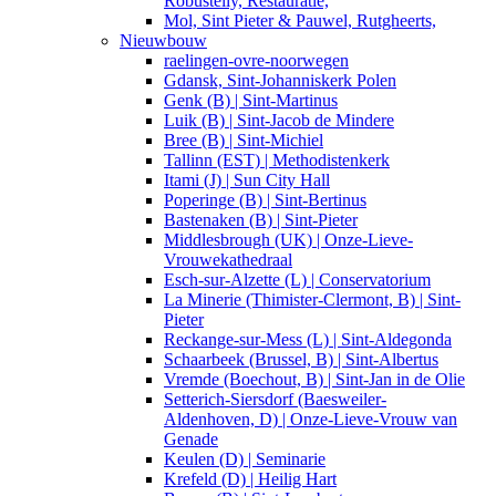
Robustelly, Restauratie,
Mol, Sint Pieter & Pauwel, Rutgheerts,
Nieuwbouw
raelingen-ovre-noorwegen
Gdansk, Sint-Johanniskerk Polen
Genk (B) | Sint-Martinus
Luik (B) | Sint-Jacob de Mindere
Bree (B) | Sint-Michiel
Tallinn (EST) | Methodistenkerk
Itami (J) | Sun City Hall
Poperinge (B) | Sint-Bertinus
Bastenaken (B) | Sint-Pieter
Middlesbrough (UK) | Onze-Lieve-
Vrouwekathedraal
Esch-sur-Alzette (L) | Conservatorium
La Minerie (Thimister-Clermont, B) | Sint-
Pieter
Reckange-sur-Mess (L) | Sint-Aldegonda
Schaarbeek (Brussel, B) | Sint-Albertus
Vremde (Boechout, B) | Sint-Jan in de Olie
Setterich-Siersdorf (Baesweiler-
Aldenhoven, D) | Onze-Lieve-Vrouw van
Genade
Keulen (D) | Seminarie
Krefeld (D) | Heilig Hart