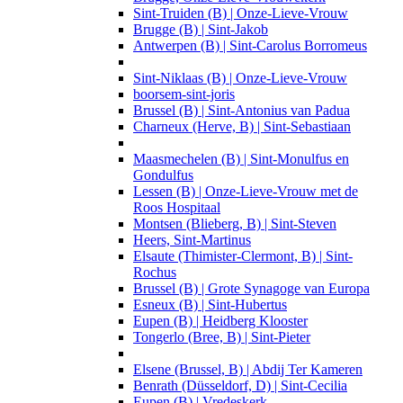
Sint-Truiden (B) | Onze-Lieve-Vrouw
Brugge (B) | Sint-Jakob
Antwerpen (B) | Sint-Carolus Borromeus
Sint-Niklaas (B) | Onze-Lieve-Vrouw
boorsem-sint-joris
Brussel (B) | Sint-Antonius van Padua
Charneux (Herve, B) | Sint-Sebastiaan
Maasmechelen (B) | Sint-Monulfus en
Gondulfus
Lessen (B) | Onze-Lieve-Vrouw met de
Roos Hospitaal
Montsen (Blieberg, B) | Sint-Steven
Heers, Sint-Martinus
Elsaute (Thimister-Clermont, B) | Sint-
Rochus
Brussel (B) | Grote Synagoge van Europa
Esneux (B) | Sint-Hubertus
Eupen (B) | Heidberg Klooster
Tongerlo (Bree, B) | Sint-Pieter
Elsene (Brussel, B) | Abdij Ter Kameren
Benrath (Düsseldorf, D) | Sint-Cecilia
Eupen (B) | Vredeskerk