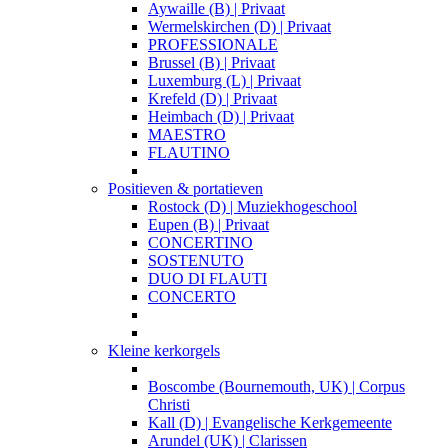
Aywaille (B) | Privaat
Wermelskirchen (D) | Privaat
PROFESSIONALE
Brussel (B) | Privaat
Luxemburg (L) | Privaat
Krefeld (D) | Privaat
Heimbach (D) | Privaat
MAESTRO
FLAUTINO
Positieven & portatieven
Rostock (D) | Muziekhogeschool
Eupen (B) | Privaat
CONCERTINO
SOSTENUTO
DUO DI FLAUTI
CONCERTO
Kleine kerkorgels
Boscombe (Bournemouth, UK) | Corpus
Christi
Kall (D) | Evangelische Kerkgemeente
Arundel (UK) | Clarissen