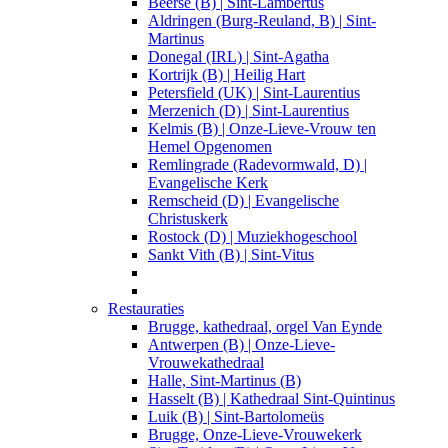
Beerse (B) | Sint-Lambertus
Aldringen (Burg-Reuland, B) | Sint-
Martinus
Donegal (IRL) | Sint-Agatha
Kortrijk (B) | Heilig Hart
Petersfield (UK) | Sint-Laurentius
Merzenich (D) | Sint-Laurentius
Kelmis (B) | Onze-Lieve-Vrouw ten
Hemel Opgenomen
Remlingrade (Radevormwald, D) |
Evangelische Kerk
Remscheid (D) | Evangelische
Christuskerk
Rostock (D) | Muziekhogeschool
Sankt Vith (B) | Sint-Vitus
Restauraties
Brugge, kathedraal, orgel Van Eynde
Antwerpen (B) | Onze-Lieve-
Vrouwekathedraal
Halle, Sint-Martinus (B)
Hasselt (B) | Kathedraal Sint-Quintinus
Luik (B) | Sint-Bartolomeüs
Brugge, Onze-Lieve-Vrouwekerk