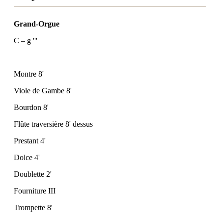
Grand-Orgue
C – g '''
Montre 8'
Viole de Gambe 8'
Bourdon 8'
Flûte traversière 8' dessus
Prestant 4'
Dolce 4'
Doublette 2'
Fourniture III
Trompette 8'