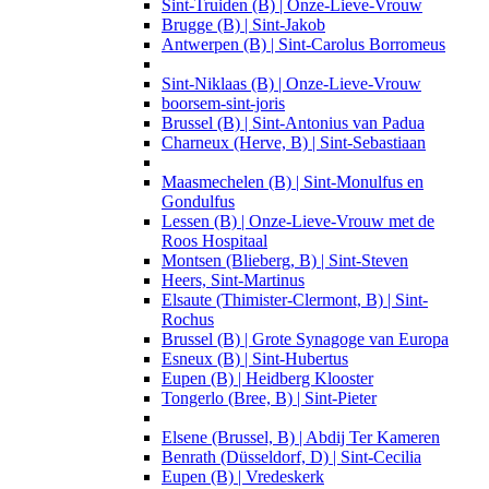
Sint-Truiden (B) | Onze-Lieve-Vrouw
Brugge (B) | Sint-Jakob
Antwerpen (B) | Sint-Carolus Borromeus
Sint-Niklaas (B) | Onze-Lieve-Vrouw
boorsem-sint-joris
Brussel (B) | Sint-Antonius van Padua
Charneux (Herve, B) | Sint-Sebastiaan
Maasmechelen (B) | Sint-Monulfus en
Gondulfus
Lessen (B) | Onze-Lieve-Vrouw met de
Roos Hospitaal
Montsen (Blieberg, B) | Sint-Steven
Heers, Sint-Martinus
Elsaute (Thimister-Clermont, B) | Sint-
Rochus
Brussel (B) | Grote Synagoge van Europa
Esneux (B) | Sint-Hubertus
Eupen (B) | Heidberg Klooster
Tongerlo (Bree, B) | Sint-Pieter
Elsene (Brussel, B) | Abdij Ter Kameren
Benrath (Düsseldorf, D) | Sint-Cecilia
Eupen (B) | Vredeskerk