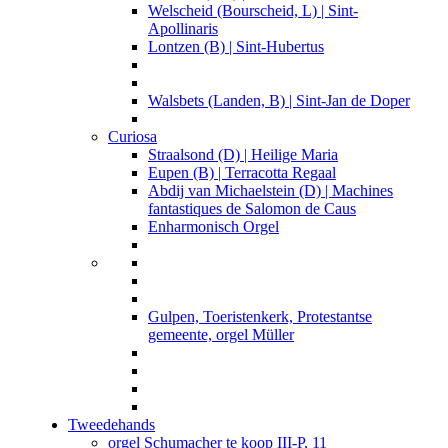
Welscheid (Bourscheid, L) | Sint-
Apollinaris
Lontzen (B) | Sint-Hubertus
Walsbets (Landen, B) | Sint-Jan de Doper
Curiosa
Straalsond (D) | Heilige Maria
Eupen (B) | Terracotta Regaal
Abdij van Michaelstein (D) | Machines
fantastiques de Salomon de Caus
Enharmonisch Orgel
Gulpen, Toeristenkerk, Protestantse
gemeente, orgel Müller
Tweedehands
orgel Schumacher te koop III-P, 11