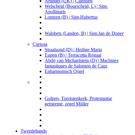
Arundel (UK) | Clarissen
Welscheid (Bourscheid, L) | Sint-
Apollinaris
Lontzen (B) | Sint-Hubertus
Walsbets (Landen, B) | Sint-Jan de Doper
Curiosa
Straalsond (D) | Heilige Maria
Eupen (B) | Terracotta Regaal
Abdij van Michaelstein (D) | Machines
fantastiques de Salomon de Caus
Enharmonisch Orgel
Gulpen, Toeristenkerk, Protestantse
gemeente, orgel Müller
Tweedehands