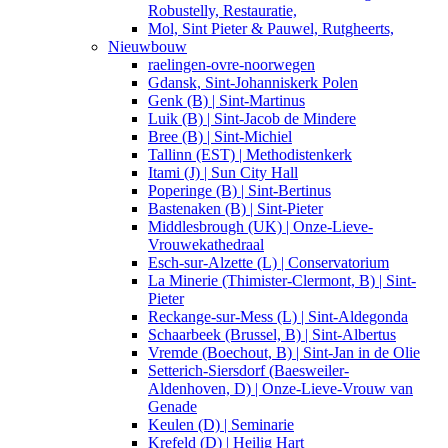
Robustelly, Restauratie,
Mol, Sint Pieter & Pauwel, Rutgheerts,
Nieuwbouw
raelingen-ovre-noorwegen
Gdansk, Sint-Johanniskerk Polen
Genk (B) | Sint-Martinus
Luik (B) | Sint-Jacob de Mindere
Bree (B) | Sint-Michiel
Tallinn (EST) | Methodistenkerk
Itami (J) | Sun City Hall
Poperinge (B) | Sint-Bertinus
Bastenaken (B) | Sint-Pieter
Middlesbrough (UK) | Onze-Lieve-
Vrouwekathedraal
Esch-sur-Alzette (L) | Conservatorium
La Minerie (Thimister-Clermont, B) | Sint-
Pieter
Reckange-sur-Mess (L) | Sint-Aldegonda
Schaarbeek (Brussel, B) | Sint-Albertus
Vremde (Boechout, B) | Sint-Jan in de Olie
Setterich-Siersdorf (Baesweiler-
Aldenhoven, D) | Onze-Lieve-Vrouw van
Genade
Keulen (D) | Seminarie
Krefeld (D) | Heilig Hart