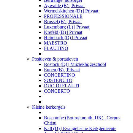
Bertrange, huisorgel
Aywaille (B) | Privaat
Wermelskirchen (D) | Privaat
PROFESSIONALE
Brussel (B) | Privaat
Luxemburg (L) | Privaat
Krefeld (D) | Privaat
Heimbach (D) | Privaat
MAESTRO
FLAUTINO
Positieven & portatieven
Rostock (D) | Muziekhogeschool
Eupen (B) | Privaat
CONCERTINO
SOSTENUTO
DUO DI FLAUTI
CONCERTO
Kleine kerkorgels
Boscombe (Bournemouth, UK) | Corpus
Christi
Kall (D) | Evangelische Kerkgemeente