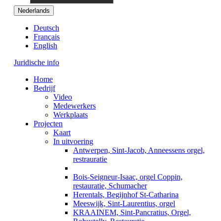
Nederlands
Deutsch
Français
English
Juridische info
Home
Bedrijf
Video
Medewerkers
Werkplaats
Projecten
Kaart
In uitvoering
Antwerpen, Sint-Jacob, Anneessens orgel,
restrauratie
Bois-Seigneur-Isaac, orgel Coppin,
restauratie, Schumacher
Herentals, Begijnhof St-Catharina
Meeswijk, Sint-Laurentius, orgel
KRAAINEM, Sint-Pancratius, Orgel,