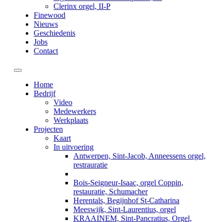
Clerinx orgel, II-P
Finewood
Nieuws
Geschiedenis
Jobs
Contact
Toggle navigation
Home
Bedrijf
Video
Medewerkers
Werkplaats
Projecten
Kaart
In uitvoering
Antwerpen, Sint-Jacob, Anneessens orgel,
restrauratie
Bois-Seigneur-Isaac, orgel Coppin,
restauratie, Schumacher
Herentals, Begijnhof St-Catharina
Meeswijk, Sint-Laurentius, orgel
KRAAINEM, Sint-Pancratius, Orgel,