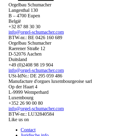
Orgelbau Schumacher
Langesthal 130
B – 4700 Eupen
België
+32 87 88 30 30
info@orgel-schumacher.com
BTW-nr.: BE 0426 160 689
Orgelbau Schumacher
Raerener Straße 12
D-52076 Aachen
Duitsland
+49 (0)2408 98 19 904
info@orgel-schumacher.com
USt-IdNr.: DE 295 059 486
Manufacture d'orgues luxembourgeoise sarl
Op der Haart 4
L-9999 Wemperhard
Luxembourg
+352 26 90 00 80
info@orgel-schumacher.com
BTW-nr.: LU32840584
Like us on
Contact
Juridische info