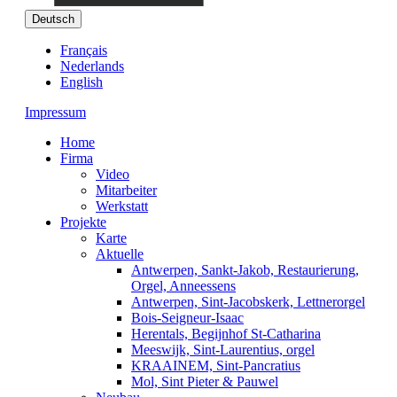
Deutsch
Français
Nederlands
English
Impressum
Home
Firma
Video
Mitarbeiter
Werkstatt
Projekte
Karte
Aktuelle
Antwerpen, Sankt-Jakob, Restaurierung,
Orgel, Anneessens
Antwerpen, Sint-Jacobskerk, Lettnerorgel
Bois-Seigneur-Isaac
Herentals, Begijnhof St-Catharina
Meeswijk, Sint-Laurentius, orgel
KRAAINEM, Sint-Pancratius
Mol, Sint Pieter & Pauwel