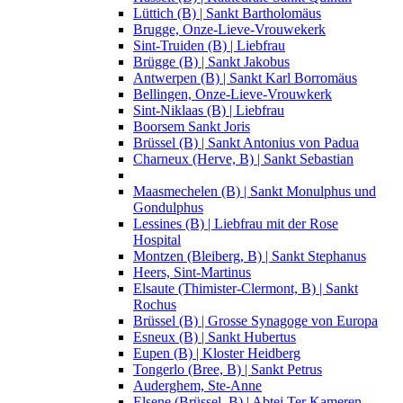
Lüttich (B) | Sankt Bartholomäus
Brugge, Onze-Lieve-Vrouwekerk
Sint-Truiden (B) | Liebfrau
Brügge (B) | Sankt Jakobus
Antwerpen (B) | Sankt Karl Borromäus
Bellingen, Onze-Lieve-Vrouwkerk
Sint-Niklaas (B) | Liebfrau
Boorsem Sankt Joris
Brüssel (B) | Sankt Antonius von Padua
Charneux (Herve, B) | Sankt Sebastian
Maasmechelen (B) | Sankt Monulphus und
Gondulphus
Lessines (B) | Liebfrau mit der Rose
Hospital
Montzen (Bleiberg, B) | Sankt Stephanus
Heers, Sint-Martinus
Elsaute (Thimister-Clermont, B) | Sankt
Rochus
Brüssel (B) | Grosse Synagoge von Europa
Esneux (B) | Sankt Hubertus
Eupen (B) | Kloster Heidberg
Tongerlo (Bree, B) | Sankt Petrus
Auderghem, Ste-Anne
Elsene (Brüssel, B) | Abtei Ter Kameren