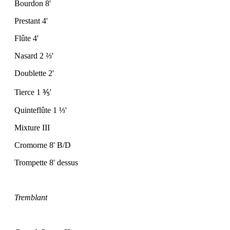
Bourdon 8'
Prestant 4'
Flûte 4'
Nasard 2
⅔
'
Doublette 2'
Tierce 1
⅗
'
Quinteflûte 1
⅓
'
Mixture III
Cromorne 8' B/D
Trompette 8' dessus
Tremblant