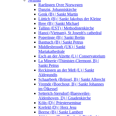
Neubau
Raelingen Ovre Norwegen
Danzig, Johanniskirche
Genk (B) | Sankt Martin
Lüttich (B) | Sankt Jakobus der Kleine
Bree (B) | Sankt Michael
Tallinn (EST) | Methodistenkirche
Hanoi (Vietnam), St Joseph's cathedral
Poperinge (B) | Sankt Bertin
Bastnach (B) | Sankt Petrus
Middlesbrough (UK) | Sankt
Mariakathedrale
Esch an der Alzette (L) | Conservatorium
La Minerie (Thimister-Clermont, B) |
Sankt Petrus
Reckingen an der Meß (L) | Sankt
Aldegundis
Schaarbeek (Brüssel, B) | Sankt Albrecht
Vremde (Boechout, B) | Sankt Johannes
im Ölkessel
Setterich-Siersdorf (Baesweiler-
Aldenhoven, D) | Gnadenkirche
Köln (D) | Priesterseminar
Krefeld (D) | Herz Jesu
Beerse (B) | Sankt Lambert