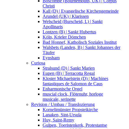
Boscombe (Bournemouth, UK) | Corpus
Christi
Kall (D) | Evangelische Kirchengemeinde
Arundel (UK) | Klarissen
Welscheid (Burscheid, L) | Sankt
Apollinaris
Lontzen (B) | Sankt Hubertus
Köln, Krieler Dömchen
Bad Honnef, Katholisch Soziales Institut
Walsbets (Landen, B) | Sankt Johannes der
Täufer
Eynsham
Curiosa
Stralsund (D) | Sankt Marien
Eupen (B) | Terracotta Regal
Kloster Michaelstein (D) | Machines
fantastiques de Salomon de Caus
Enharmonische Orgel
muscial clock, Flötenuhr, horloge
musicale, serinette
Revision / Umbau / Translozierung
Kornelimünster Propsteikirche
Lanaken, Sint-Ursula
Huy, Saint-Remy
Gulpen, Toeristenkerk, Protestantse