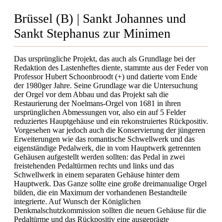
Brüssel (B) | Sankt Johannes und
Sankt Stephanus zur Minimen
Das ursprüngliche Projekt, das auch als Grundlage bei der
Redaktion des Lastenheftes diente, stammte aus der Feder von
Professor Hubert Schoonbroodt (+) und datierte vom Ende
der 1980ger Jahre. Seine Grundlage war die Untersuchung
der Orgel vor dem Abbau und das Projekt sah die
Restaurierung der Noelmans-Orgel von 1681 in ihren
ursprünglichen Abmessungen vor, also ein auf 5 Felder
reduziertes Hauptgehäuse und ein rekonstruiertes Rückpositiv.
Vorgesehen war jedoch auch die Konservierung der jüngeren
Erweiterungen wie das romantische Schwellwerk und das
eigenständige Pedalwerk, die in vom Hauptwerk getrennten
Gehäusen aufgestellt werden sollten: das Pedal in zwei
freistehenden Pedaltürmen rechts und links und das
Schwellwerk in einem separaten Gehäuse hinter dem
Hauptwerk. Das Ganze sollte eine große dreimanualige Orgel
bilden, die ein Maximum der vorhandenen Bestandteile
integrierte. Auf Wunsch der Königlichen
Denkmalschutzkommission sollten die neuen Gehäuse für die
Pedaltürme und das Rückpositiv eine ausgeprägte