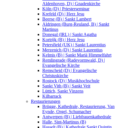
Aldenhoven, D) | Gnadenkirche
Köln (D) | Priesterseminar
Krefeld (D) | Herz Jesu
Beerse (B) | Sankt Lambert
Aldringen (Burg-Reuland, B) | Sankt
Martinus
Donegal (IRL) | Sankt Agatha
Kortrijk (B) | Herz Jesu
Petersfield (UK) | Sankt Laurentius
Merzenich (D) | Sankt Laurentius
Kelmis (B) | Sankt Mariä Himmelfahrt
Remlingrade (Radevormwald, D) |
Evangelische Kirche
Remscheid (D) | Evangelische
Christuskirche
Rostock (D) | Musikhochschule
Sankt Vith (B) | Sankt Veit
Lüttich, Sankt Vinzens
Kilbarrack
Restaurierungen
Brügge, Kathedrale, Restaurierung, Van
Eynde, Orgel, Schumacher
Antwerpen (B) | Liebfrauenkathedrale
Halle, Sint-Martinus (B)
Hasselt (B) | Kathedrale Sankt Quintin