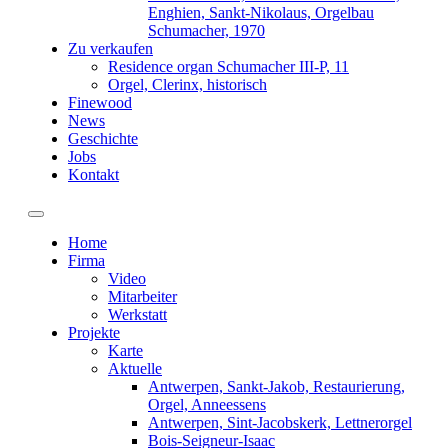
Enghien, Sankt-Nikolaus, Orgelbau
Schumacher, 1970
Zu verkaufen
Residence organ Schumacher III-P, 11
Orgel, Clerinx, historisch
Finewood
News
Geschichte
Jobs
Kontakt
Toggle navigation
Home
Firma
Video
Mitarbeiter
Werkstatt
Projekte
Karte
Aktuelle
Antwerpen, Sankt-Jakob, Restaurierung,
Orgel, Anneessens
Antwerpen, Sint-Jacobskerk, Lettnerorgel
Bois-Seigneur-Isaac