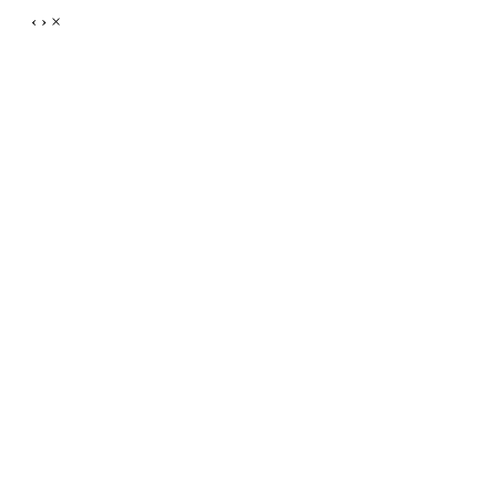
‹
›
×