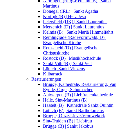
Aldringen (Burg-Reuland, B) | Sankt
Martinus
Donegal (IRL) | Sankt Agatha
Kortrijk (B) | Herz Jesu
Petersfield (UK) | Sankt Laurentius
Merzenich (D) | Sankt Laurentius
Kelmis (B) | Sankt Mariä Himmelfahrt
Remlingrade (Radevormwald, D) |
Evangelische Kirche
Remscheid (D) | Evangelische
Christuskirche
Rostock (D) | Musikhochschule
Sankt Vith (B) | Sankt Veit
Lüttich, Sankt Vinzens
Kilbarrack
Restaurierungen
Brügge, Kathedrale, Restaurierung, Van
Eynde, Orgel, Schumacher
Antwerpen (B) | Liebfrauenkathedrale
Halle, Sint-Martinus (B)
Hasselt (B) | Kathedrale Sankt Quintin
Lüttich (B) | Sankt Bartholomäus
Brugge, Onze-Lieve-Vrouwekerk
Sint-Truiden (B) | Liebfrau
Brügge (B) | Sankt Jakobus