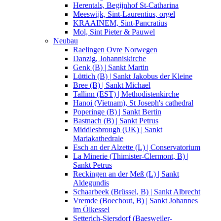
Herentals, Begijnhof St-Catharina
Meeswijk, Sint-Laurentius, orgel
KRAAINEM, Sint-Pancratius
Mol, Sint Pieter & Pauwel
Neubau
Raelingen Ovre Norwegen
Danzig, Johanniskirche
Genk (B) | Sankt Martin
Lüttich (B) | Sankt Jakobus der Kleine
Bree (B) | Sankt Michael
Tallinn (EST) | Methodistenkirche
Hanoi (Vietnam), St Joseph's cathedral
Poperinge (B) | Sankt Bertin
Bastnach (B) | Sankt Petrus
Middlesbrough (UK) | Sankt
Mariakathedrale
Esch an der Alzette (L) | Conservatorium
La Minerie (Thimister-Clermont, B) |
Sankt Petrus
Reckingen an der Meß (L) | Sankt
Aldegundis
Schaarbeek (Brüssel, B) | Sankt Albrecht
Vremde (Boechout, B) | Sankt Johannes
im Ölkessel
Setterich-Siersdorf (Baesweiler-