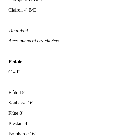
Clairon 4' B/D
Tremblant
Accouplement des claviers
Pédale
C – f '
Flûte 16'
Soubasse 16'
Flûte 8'
Prestant 4'
Bombarde 16'