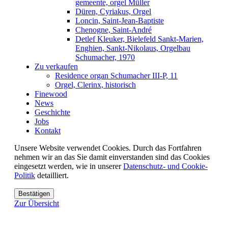
gemeente, orgel Müller
Düren, Cyriakus, Orgel
Loncin, Saint-Jean-Baptiste
Chenogne, Saint-André
Detlef Kleuker, Bielefeld Sankt-Marien,
Enghien, Sankt-Nikolaus, Orgelbau
Schumacher, 1970
Zu verkaufen
Residence organ Schumacher III-P, 11
Orgel, Clerinx, historisch
Finewood
News
Geschichte
Jobs
Kontakt
Unsere Website verwendet Cookies. Durch das Fortfahren
nehmen wir an das Sie damit einverstanden sind das Cookies
eingesetzt werden, wie in unserer
Datenschutz- und Cookie-
Politik
detailliert.
Bestätigen
Zur Übersicht