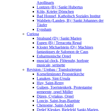
Apollinaris
Lontzen (B) | Sankt Hubertus
Köln, Krieler Dömchen
Bad Honnef, Katholisch Soziales Institut
Walsbets (Landen, B) | Sankt Johannes der
Täufer
Eynsham
Curiosa
Stralsund (D) | Sankt Marien
Eupen (B) | Terracotta Regal
Kloster Michaelstein (D) | Machines
fantastiques de Salomon de Caus
Enharmonische Orgel
muscial clock, Flötenuhr, horloge
musicale, serinette
Revision / Umbau / Translozierung
Kornelimünster Propsteikirche
Lanaken, Sint-Ursula
Huy, Saint-Remy
Gulpen, Toeristenkerk, Protestantse
gemeente, orgel Müller
Düren, Cyriakus, Orgel
Loncin, Saint-Jean-Baptiste
Chenogne, Saint-André
Detlef Kleuker, Bielefeld Sankt-Marien,