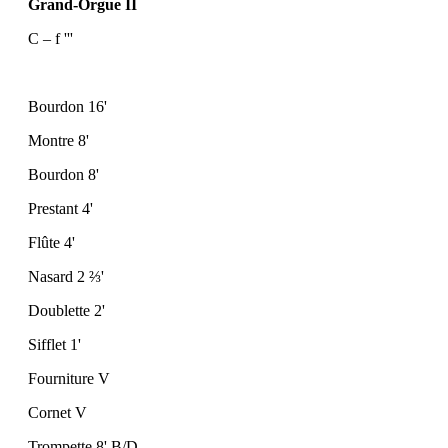
Grand-Orgue II
C – f '''
Bourdon 16'
Montre 8'
Bourdon 8'
Prestant 4'
Flûte 4'
Nasard 2
⅔
'
Doublette 2'
Sifflet 1'
Fourniture V
Cornet V
Trompette 8' B/D