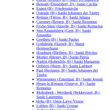
Benrath (Düsseldorf, D) | Sankt Cäcilia
Eupen (B) | Friedenskirche
Ostende (B) | Sankt Johannes der Täufer
Retinne (Fléron, B) | Sankt Juliana
Cuesmes (Bergen, B) | Sankt Remigius
Fexhe-Slins (Juprelle, B) | Sankt Remaclus
Sint-Amandsberg (Gent, B) | Sankt
Amandus
Geetbets (B) | Sankt Paulus
Godsheide (Hasselt, B) | Mariä
Heimsuchung
Homburg (Bleiberg, B) | Sankt Brictius
Mortier (Blegny, B) | Sankt Petrus
Nadrin (Hohenfels, B) | Sankt Margareta
Opheers (Heers, B) | Sankt Lambert
Paal (Beringen, B) | Sankt Johannes der
Täufer
Wiemesmeer (Zutendaal, B) | Sankt Joseph
Heure-le-Romain (Oupeye, B) | Sankt
Remigius
Molenbeek - Wersbeek (Bekkevoort, B) |
Sankt Laurentius
Heks (B) | Onze-Lieve-Vrouw
Lobbes (B) | Sankt Ursmar