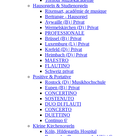
Torhout Muziekacademie
Hausorgeln & Studienorgeln
Rixensart, académie de musique
Bertrange - Hausorgel
Aywaille (B) | Privat
Wermelskirchen (D) | Privat
PROFESSIONALE
Brüssel (B) | Privat
Luxemburg (L) | Privat
Krefeld (D) | Privat
Heimbach (D) | Privat
MAESTRO
FLAUTINO
Schweiz privat
Positive & Portative
Rostock (D) | Musikhochschule
Eupen (B) | Privat
CONCERTINO
SOSTENUTO
DUO DI FLAUTI
CONCERTO
DUETTINO
Continuo 6'
Kleine Kirchenorgeln
Köln, Hildegardis Hospital