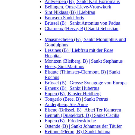
Antwerpen (B) | Sankt Karl Borromäus
Bellingen, Onze-Lieve-Vrouwkerk
Sint-Niklaas (B) | Liebfrau
Boorsem Sankt Joris
Brüssel (B) | Sankt Antonius von Padua
Charneux (Herve, B) | Sankt Sebastian
Maasmechelen (B) | Sankt Monulphus und
Gondulphus
Lessines (B) | Liebfrau mit der Rose
Hospital
Montzen (Bleiberg, B) | Sankt Stephanus
Heers, Sint-Martinus
Elsaute (Thimister-Clermont, B) | Sankt
Rochus
Brüssel (B) | Grosse Synagoge von Europa
Esneux (B) | Sankt Hubertus
Eupen (B) | Kloster Heidberg
Tongerlo (Bree, B) | Sankt Petrus
Auderghem, Ste-Anne
Elsene (Brüssel, B) | Abtei Ter Kameren
Benrath (Düsseldorf, D) | Sankt Cäcilia
Eupen (B) | Friedenskirche
Ostende (B) | Sankt Johannes der Täufer
Retinne (Fléron, B) | Sankt Juliana