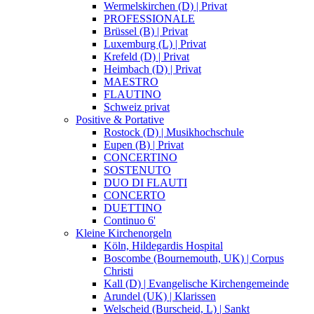
Wermelskirchen (D) | Privat
PROFESSIONALE
Brüssel (B) | Privat
Luxemburg (L) | Privat
Krefeld (D) | Privat
Heimbach (D) | Privat
MAESTRO
FLAUTINO
Schweiz privat
Positive & Portative
Rostock (D) | Musikhochschule
Eupen (B) | Privat
CONCERTINO
SOSTENUTO
DUO DI FLAUTI
CONCERTO
DUETTINO
Continuo 6'
Kleine Kirchenorgeln
Köln, Hildegardis Hospital
Boscombe (Bournemouth, UK) | Corpus
Christi
Kall (D) | Evangelische Kirchengemeinde
Arundel (UK) | Klarissen
Welscheid (Burscheid, L) | Sankt